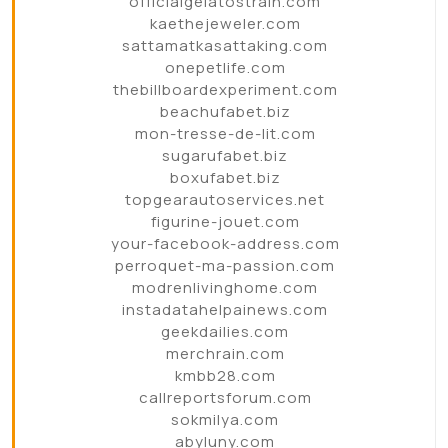
officialgelatostrain.com
kaethejeweler.com
sattamatkasattaking.com
onepetlife.com
thebillboardexperiment.com
beachufabet.biz
mon-tresse-de-lit.com
sugarufabet.biz
boxufabet.biz
topgearautoservices.net
figurine-jouet.com
your-facebook-address.com
perroquet-ma-passion.com
modrenlivinghome.com
instadatahelpainews.com
geekdailies.com
merchrain.com
kmbb28.com
callreportsforum.com
sokmilya.com
abyluny.com