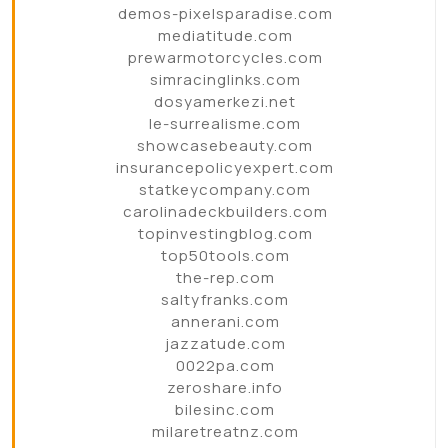
demos-pixelsparadise.com
mediatitude.com
prewarmotorcycles.com
simracinglinks.com
dosyamerkezi.net
le-surrealisme.com
showcasebeauty.com
insurancepolicyexpert.com
statkeycompany.com
carolinadeckbuilders.com
topinvestingblog.com
top50tools.com
the-rep.com
saltyfranks.com
annerani.com
jazzatude.com
0022pa.com
zeroshare.info
bilesinc.com
milaretreatnz.com