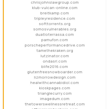
chrisjohnslawgroup.com
klub-vulcan-online.com
breitkamp.com
tripleyresidence.com
softtorrents.org
somosvulnerables.org
duatloterrassa.com
pamufon.com
porscheperformancedrive.com
tamethekraken.org
lutzinator.com
ondasrl.com
blife2016.com
glutenfreesnowboarder.com
lizmorrowdesign.com
healwithcannabidiol.com
kioskpages.com
trianglecurry.com
imagedum.com
thetowerswellnessretreat.com