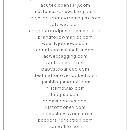
acutedispensary.com
sattamatkanewsblog.com
cryptocurrencytradingcn.com
totowaz.com
charlestonwipesettlement.com
brandfollowmarket.com
weeklyjobnews.com
countyanimalshelter.com
adwebtagging.com
ranksuperior.net
babystepahead.com
destinationoverlooked.com
gamblingamount.com
hillclimbwax.com
hnopse.com
occasionnews.com
lustofmoney.com
timebusinesszone.com
peppers-reflection.com
tuneoflife.com