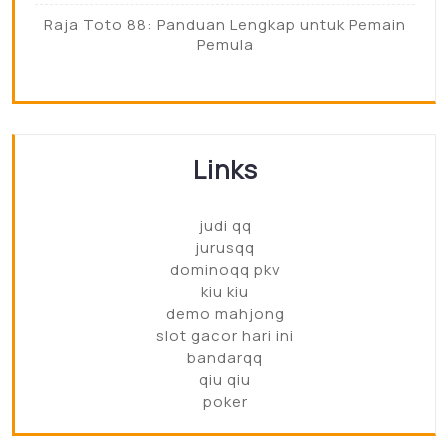
Raja Toto 88: Panduan Lengkap untuk Pemain
Pemula
Links
judi qq
jurusqq
dominoqq pkv
kiu kiu
demo mahjong
slot gacor hari ini
bandarqq
qiu qiu
poker