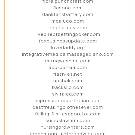
floralpunchcraft.com
fiasone.com
danktankbattery.com
mealudo.com
charlie-day.com
livedirectbettingpoker.com
foxbusinessupdate.com
lovedaddy.org
integrativemedicalmassageplano.com
mrrugwashing.com
acb-bankia.com
flash-es.net
upshak.com
backsilo.com
siviralqq.com
impressionresorthoian.com
bestfreakingclothesever.com
falling-film-evaporator.com
sumuslawfirm.com
nursingprowriters.com
greenmountainthreadwear.com