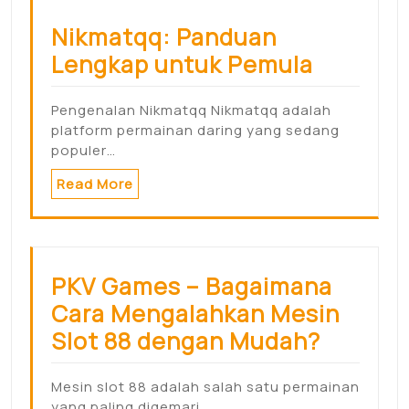
Nikmatqq: Panduan
Lengkap untuk Pemula
Pengenalan Nikmatqq Nikmatqq adalah
platform permainan daring yang sedang
populer…
Read More
PKV Games – Bagaimana
Cara Mengalahkan Mesin
Slot 88 dengan Mudah?
Mesin slot 88 adalah salah satu permainan
yang paling digemari…