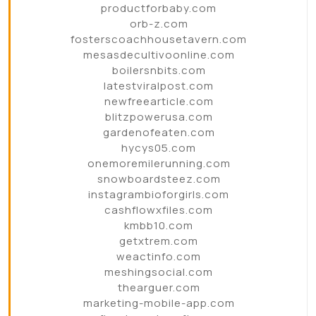
productforbaby.com
orb-z.com
fosterscoachhousetavern.com
mesasdecultivoonline.com
boilersnbits.com
latestviralpost.com
newfreearticle.com
blitzpowerusa.com
gardenofeaten.com
hycys05.com
onemoremilerunning.com
snowboardsteez.com
instagrambioforgirls.com
cashflowxfiles.com
kmbb10.com
getxtrem.com
weactinfo.com
meshingsocial.com
thearguer.com
marketing-mobile-app.com