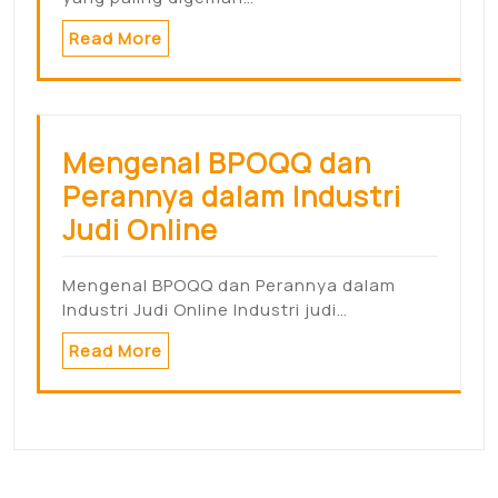
Read More
Mengenal BPOQQ dan
Perannya dalam Industri
Judi Online
Mengenal BPOQQ dan Perannya dalam
Industri Judi Online Industri judi…
Read More