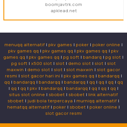
boomjavtrk.com
apklead.net
menuqq alternatif
|
pkv games
|
poker
|
poker online
|
pkv games qq
|
pkv games qq
|
pkv games qq
|
pkv
games qq
|
pkv games qq
|
pg soft
|
bandarq
|
pg slot
|
pg soft
|
x500 slot
|
slot
|
demo slot
|
slot
|
slot
maxwin
|
demo slot
|
slot
|
slot maxwin
|
slot gacor
resmi
|
slot gacor hari ini
|
pkv games qq
|
bandarqq
|
qq
|
bandarqq
|
bandarqq
|
bandarqq
|
qq
|
qq
|
qq
|
qq
|
qq
|
qq
|
pkv
|
bandarqq
|
bandarqq
|
qq
|
qq
|
qq
|
situs slot online
|
sbobet
|
sbobet
|
link alternatif
sbobet
|
judi bola terpercaya
|
murniqq alternatif
|
hematqq alternatif
|
poker
|
sbobet
|
poker online
|
slot gacor resmi