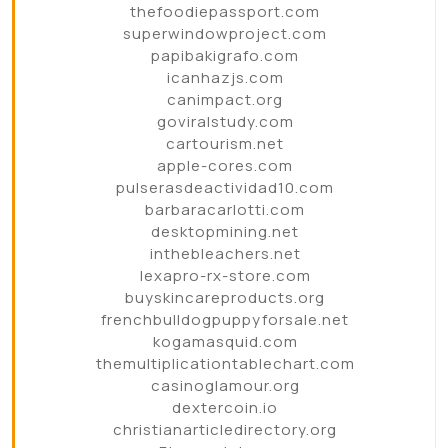
thefoodiepassport.com
superwindowproject.com
papibakigrafo.com
icanhazjs.com
canimpact.org
goviralstudy.com
cartourism.net
apple-cores.com
pulserasdeactividad10.com
barbaracarlotti.com
desktopmining.net
inthebleachers.net
lexapro-rx-store.com
buyskincareproducts.org
frenchbulldogpuppyforsale.net
kogamasquid.com
themultiplicationtablechart.com
casinoglamour.org
dextercoin.io
christianarticledirectory.org