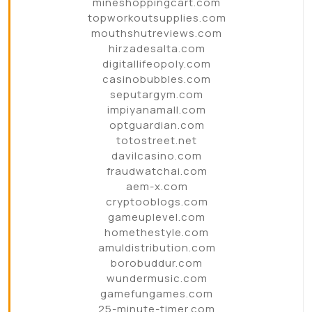
mineshoppingcart.com
topworkoutsupplies.com
mouthshutreviews.com
hirzadesalta.com
digitallifeopoly.com
casinobubbles.com
seputargym.com
impiyanamall.com
optguardian.com
totostreet.net
davilcasino.com
fraudwatchai.com
aem-x.com
cryptooblogs.com
gameuplevel.com
homethestyle.com
amuldistribution.com
borobuddur.com
wundermusic.com
gamefungames.com
25-minute-timer.com