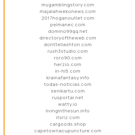
mygamblingstory.com
majalahwekonews.com
2017hoganoutlet.com
pelmanec.com
domino99qq.net
directoryoftheweb.com
donttellashton.com
rush3studio.com
roro90.com
herzio.com
in-hi5.com
krainafantasy.info
todas-noticias.com
senikartu.com
rusportal.net
watty.io
livinginthesun.info
itsriz.com
cargoods.shop
capetownacupuncture.com