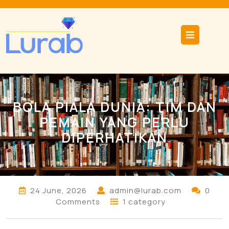
Skip
to
content
Ope
But
BOLA PIALA DUNIA: TIM DAN
PEMAIN YANG PERLU
DIPERHATIKAN
24 June, 2026
admin@lurab.com
0
Comments
1 category