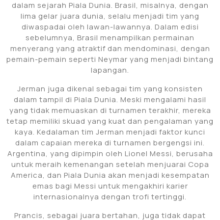
dalam sejarah Piala Dunia. Brasil, misalnya, dengan
lima gelar juara dunia, selalu menjadi tim yang
diwaspadai oleh lawan-lawannya. Dalam edisi
sebelumnya, Brasil menampilkan permainan
menyerang yang atraktif dan mendominasi, dengan
pemain-pemain seperti Neymar yang menjadi bintang
lapangan.
Jerman juga dikenal sebagai tim yang konsisten
dalam tampil di Piala Dunia. Meski mengalami hasil
yang tidak memuaskan di turnamen terakhir, mereka
tetap memiliki skuad yang kuat dan pengalaman yang
kaya. Kedalaman tim Jerman menjadi faktor kunci
dalam capaian mereka di turnamen bergengsi ini.
Argentina, yang dipimpin oleh Lionel Messi, berusaha
untuk meraih kemenangan setelah menjuarai Copa
America, dan Piala Dunia akan menjadi kesempatan
emas bagi Messi untuk mengakhiri karier
internasionalnya dengan trofi tertinggi.
Prancis, sebagai juara bertahan, juga tidak dapat