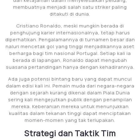
dan ketajaman dalam menyelesaikan peluang,
membuatnya menjadi salah satu striker paling
ditakuti di dunia.
Cristiano Ronaldo, meski mungkin berada di
penghujung karier internasionalnya, tetap harus
diperhatikan. Pengalamannya di turnamen besar dan
naluri mencetak gol yang tinggi menjadikannya aset
berharga bagi tim nasional Portugal. Setiap kali ia
berada di lapangan, Ronaldo dapat mengubah
suasana pertandingan hanya dengan kehadirannya.
Ada juga potensi bintang baru yang dapat muncul
dalam edisi kali ini. Pemain muda dari negara-negara
dengan sejarah kurang dikenal dalam Piala Dunia
sering kali mengejutkan publik dengan penampilan
mereka. Keberanian mereka untuk menunjukkan
kualitas dalam tekanan tinggi dapat menciptakan
momen-momen yang tak terlupakan.
Strategi dan Taktik Tim