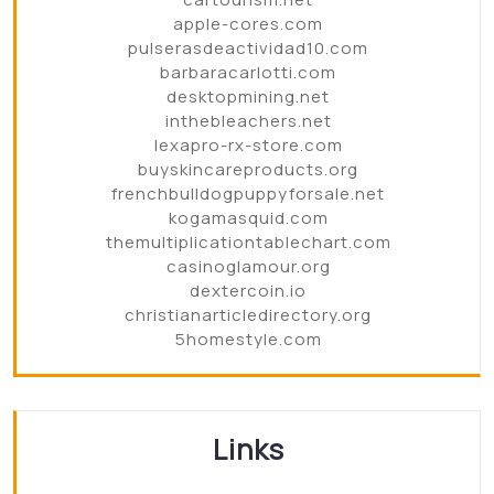
apple-cores.com
pulserasdeactividad10.com
barbaracarlotti.com
desktopmining.net
inthebleachers.net
lexapro-rx-store.com
buyskincareproducts.org
frenchbulldogpuppyforsale.net
kogamasquid.com
themultiplicationtablechart.com
casinoglamour.org
dextercoin.io
christianarticledirectory.org
5homestyle.com
Links