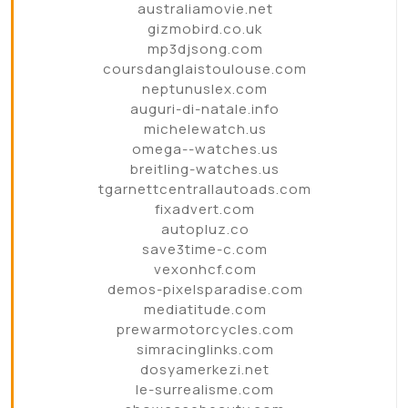
australiamovie.net
gizmobird.co.uk
mp3djsong.com
coursdanglaistoulouse.com
neptunuslex.com
auguri-di-natale.info
michelewatch.us
omega--watches.us
breitling-watches.us
tgarnettcentrallautoads.com
fixadvert.com
autopluz.co
save3time-c.com
vexonhcf.com
demos-pixelsparadise.com
mediatitude.com
prewarmotorcycles.com
simracinglinks.com
dosyamerkezi.net
le-surrealisme.com