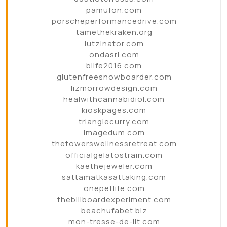
pamufon.com
porscheperformancedrive.com
tamethekraken.org
lutzinator.com
ondasrl.com
blife2016.com
glutenfreesnowboarder.com
lizmorrowdesign.com
healwithcannabidiol.com
kioskpages.com
trianglecurry.com
imagedum.com
thetowerswellnessretreat.com
officialgelatostrain.com
kaethejeweler.com
sattamatkasattaking.com
onepetlife.com
thebillboardexperiment.com
beachufabet.biz
mon-tresse-de-lit.com