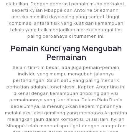
diabaikan. Dengan generasi pemain muda berbakat,
seperti Kylian Mbappé dan Antoine Griezmann,
mereka memiliki daya saing yang sangat tinggi.
Kombinasi antara fisik yang kuat dan kemampuan
teknis yang baik menjadikan mereka sebagai tim
paling berbahaya di turnamen ini.
Pemain Kunci yang Mengubah
Permainan
Selain tim-tim besar, ada juga pemain-pemain
individu yang mampu mengubah jalannya
pertandingan. Salah satu yang paling menarik
perhatian adalah Lionel Messi. Kapten Argentina ini
dikenal dengan kemampuan dribbling dan visi
permainannya yang luar biasa. Dalam Piala Dunia
sebelumnya, ia menunjukkan kepemimpinannya
melalui aksi-aksi gemilang yang membawa Argentina
melangkah jauh dalam kompetisi. Di sisi lain, Kylian
Mbappé telah mencuri spotlight dengan kecepatan