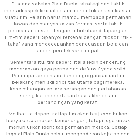
Di ajang sekelas Piala Dunia, strategi dan taktik
menjadi aspek krusial dalam menentukan kesuksesan
suatu tim. Pelatih harus mampu membaca permainan
lawan dan menyesuaikan formasi serta taktik
permainan sesuai dengan kebutuhan di lapangan.
Tim-tim seperti Spanyol terkenal dengan filosofi “tiki-
taka” yang mengedepankan penguasaan bola dan
umpan pendek yang cepat.
Sementara itu, tim seperti Italia lebih cenderung
menerapkan gaya permainan defensif yang solid.
Penempatan pemain dan pengorganisasian lini
belakang menjadi prioritas utama bagi mereka.
Keseimbangan antara serangan dan pertahanan
sering kali menentukan hasil akhir dalam
pertandingan yang ketat.
Melihat ke depan, setiap tim akan berjuang bukan
hanya untuk meraih kemenangan, tetapi juga untuk
menunjukkan identitas permainan mereka. Setiap
laga di Piala Dunia selalu menghadirkan kejutan dan