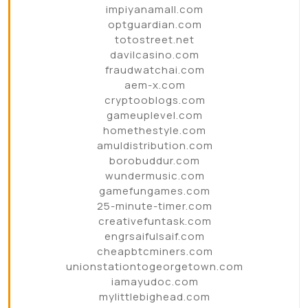
impiyanamall.com
optguardian.com
totostreet.net
davilcasino.com
fraudwatchai.com
aem-x.com
cryptooblogs.com
gameuplevel.com
homethestyle.com
amuldistribution.com
borobuddur.com
wundermusic.com
gamefungames.com
25-minute-timer.com
creativefuntask.com
engrsaifulsaif.com
cheapbtcminers.com
unionstationtogeorgetown.com
iamayudoc.com
mylittlebighead.com