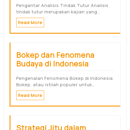
Pengantar Analisis Tindak Tutur Analisis
tindak tutur merupakan kajian yang…
Read More
Bokep dan Fenomena
Budaya di Indonesia
Pengenalan Fenomena Bokep di Indonesia
Bokep, atau istilah populer untuk…
Read More
Strategi Jitu dalam