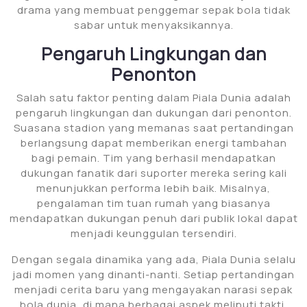
drama yang membuat penggemar sepak bola tidak
sabar untuk menyaksikannya.
Pengaruh Lingkungan dan
Penonton
Salah satu faktor penting dalam Piala Dunia adalah
pengaruh lingkungan dan dukungan dari penonton.
Suasana stadion yang memanas saat pertandingan
berlangsung dapat memberikan energi tambahan
bagi pemain. Tim yang berhasil mendapatkan
dukungan fanatik dari suporter mereka sering kali
menunjukkan performa lebih baik. Misalnya,
pengalaman tim tuan rumah yang biasanya
mendapatkan dukungan penuh dari publik lokal dapat
menjadi keunggulan tersendiri.
Dengan segala dinamika yang ada, Piala Dunia selalu
jadi momen yang dinanti-nanti. Setiap pertandingan
menjadi cerita baru yang mengayakan narasi sepak
bola dunia, di mana berbagai aspek meliputi takti,