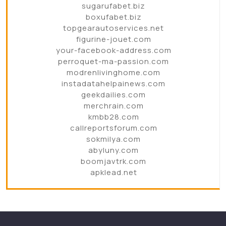
sugarufabet.biz
boxufabet.biz
topgearautoservices.net
figurine-jouet.com
your-facebook-address.com
perroquet-ma-passion.com
modrenlivinghome.com
instadatahelpainews.com
geekdailies.com
merchrain.com
kmbb28.com
callreportsforum.com
sokmilya.com
abyluny.com
boomjavtrk.com
apklead.net