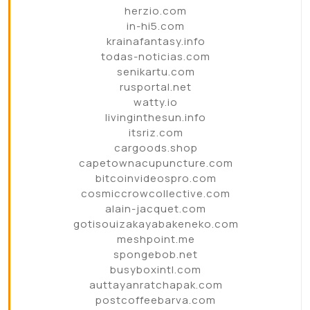
herzio.com
in-hi5.com
krainafantasy.info
todas-noticias.com
senikartu.com
rusportal.net
watty.io
livinginthesun.info
itsriz.com
cargoods.shop
capetownacupuncture.com
bitcoinvideospro.com
cosmiccrowcollective.com
alain-jacquet.com
gotisouizakayabakeneko.com
meshpoint.me
spongebob.net
busyboxintl.com
auttayanratchapak.com
postcoffeebarva.com