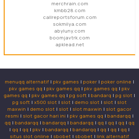
merchrain.com
kmbb28.com
callreportsforum.com
sokmilya.com
abyluny.com
boomjavtrk.com
apklead.net
menuqq alternatif
|
pkv games
|
poker
|
poker online
|
pkv games qq
|
pkv games qq
|
pkv games qq
|
pkv
games qq
|
pkv games qq
|
pg soft
|
bandarq
|
pg slot
|
pg soft
|
x500 slot
|
slot
|
demo slot
|
slot
|
slot
maxwin
|
demo slot
|
slot
|
slot maxwin
|
slot gacor
resmi
|
slot gacor hari ini
|
pkv games qq
|
bandarqq
|
qq
|
bandarqq
|
bandarqq
|
bandarqq
|
qq
|
qq
|
qq
|
qq
|
qq
|
qq
|
pkv
|
bandarqq
|
bandarqq
|
qq
|
qq
|
qq
|
situs slot online
|
sbobet
|
sbobet
|
link alternatif