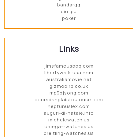
bandarqq
qiu qiu
poker
Links
jimsfamousbbq.com
libertywalk-usa.com
australiamovie.net
gizmobird.co.uk
mp3djsong.com
coursdanglaistoulouse.com
neptunuslex.com
auguri-di-natale.info
michelewatch.us
omega--watches.us
breitling-watches.us