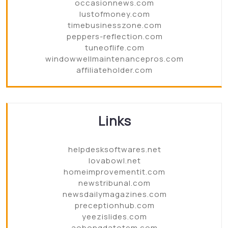
occasionnews.com
lustofmoney.com
timebusinesszone.com
peppers-reflection.com
tuneoflife.com
windowwellmaintenancepros.com
affiliateholder.com
Links
helpdesksoftwares.net
lovabowl.net
homeimprovementit.com
newstribunal.com
newsdailymagazines.com
preceptionhub.com
yeezislides.com
aobongdatotem.com