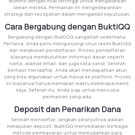
domino dengan nilai tertinggi untuk mengalahkan
lawan mereka. Permainan ini mengedepankan
strategi dan kecepatan dalam mengambil keputusan.
Cara Bergabung dengan BuktiQQ
Bergabung dengan BuktiQQ sangatlah sederhana.
Pertama, Anda perlu mengunjungi situs resmi BuktiQQ
dan melakukan pendaftaran. Proses pendaftaran
biasanya membutuhkan informasi dasar seperti
nama, alamat email, dan juga kata sandi. Setelah
berhasil mendaftar, Anda akan mendapatkan akun
yang bisa digunakan untuk masuk ke platform. Proses
ini biasanya hanya memakan waktu beberapa menit
saja. Setelah itu, Anda siap untuk mencoba
permainan yang ada.
Deposit dan Penarikan Dana
Setelah mendaftar, langkah selanjutnya adalah
melakukan deposit. BuktiQQ menyediakan berbagai
metode pembayaran untuk memudahkan para