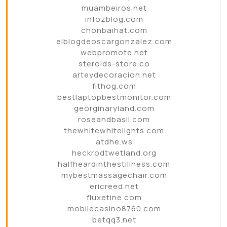
muambeiros.net
infozblog.com
chonbaihat.com
elblogdeoscargonzalez.com
webpromote.net
steroids-store.co
arteydecoracion.net
fithog.com
bestlaptopbestmonitor.com
georginaryland.com
roseandbasil.com
thewhitewhitelights.com
atdhe.ws
heckrodtwetland.org
halfheardinthestillness.com
mybestmassagechair.com
ericreed.net
fluxetine.com
mobilecasino8760.com
betqq3.net