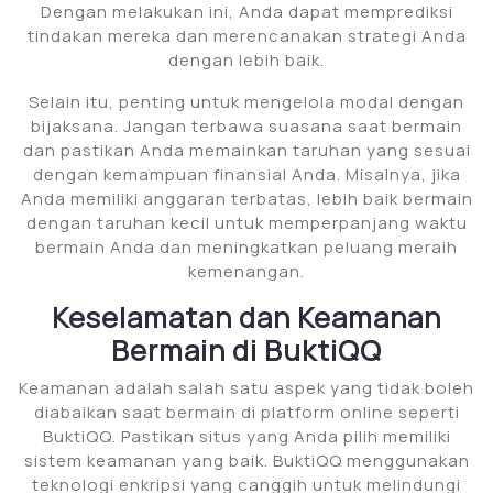
Dengan melakukan ini, Anda dapat memprediksi
tindakan mereka dan merencanakan strategi Anda
dengan lebih baik.
Selain itu, penting untuk mengelola modal dengan
bijaksana. Jangan terbawa suasana saat bermain
dan pastikan Anda memainkan taruhan yang sesuai
dengan kemampuan finansial Anda. Misalnya, jika
Anda memiliki anggaran terbatas, lebih baik bermain
dengan taruhan kecil untuk memperpanjang waktu
bermain Anda dan meningkatkan peluang meraih
kemenangan.
Keselamatan dan Keamanan
Bermain di BuktiQQ
Keamanan adalah salah satu aspek yang tidak boleh
diabaikan saat bermain di platform online seperti
BuktiQQ. Pastikan situs yang Anda pilih memiliki
sistem keamanan yang baik. BuktiQQ menggunakan
teknologi enkripsi yang canggih untuk melindungi