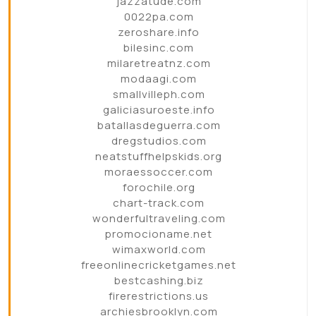
jazzatude.com
0022pa.com
zeroshare.info
bilesinc.com
milaretreatnz.com
modaagi.com
smallvilleph.com
galiciasuroeste.info
batallasdeguerra.com
dregstudios.com
neatstuffhelpskids.org
moraessoccer.com
forochile.org
chart-track.com
wonderfultraveling.com
promocioname.net
wimaxworld.com
freeonlinecricketgames.net
bestcashing.biz
firerestrictions.us
archiesbrooklyn.com