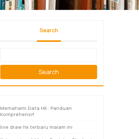
Search
Search
Memahami Data HK: Panduan
Komprehensif
live draw hk terbaru malam ini