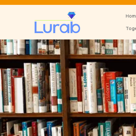
Skip
to
content
Hom
Toge