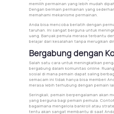
memilih permainan yang lebih mudah dipah
Dengan bermain permainan yang sederhana
memahami mekanisme permainan.
Anda bisa mencoba berlatih dengan perm
taruhan. Ini sangat berguna untuk meningk
uang. Banyak pemula merasa terbantu deng
belajar dari kesalahan tanpa merugikan diri
Bergabung dengan K
Salah satu cara untuk meningkatkan pen
bergabung dalam komunitas online. RuangQ
sosial di mana pemain dapat saling berbag
semacam ini tidak hanya bisa memberi A
merasa lebih terhubung dengan pemain lain
Seringkali, pemain berpengalaman akan 
yang berguna bagi pemain pemula. Conto
bagaimana mengelola bankroll atau strate
tentu akan sangat membantu di saat Anda