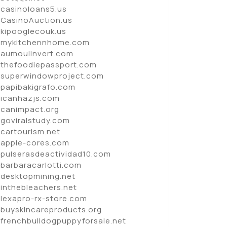
casinoloans5.us
CasinoAuction.us
kipooglecouk.us
mykitchennhome.com
aumoulinvert.com
thefoodiepassport.com
superwindowproject.com
papibakigrafo.com
icanhazjs.com
canimpact.org
goviralstudy.com
cartourism.net
apple-cores.com
pulserasdeactividad10.com
barbaracarlotti.com
desktopmining.net
inthebleachers.net
lexapro-rx-store.com
buyskincareproducts.org
frenchbulldogpuppyforsale.net