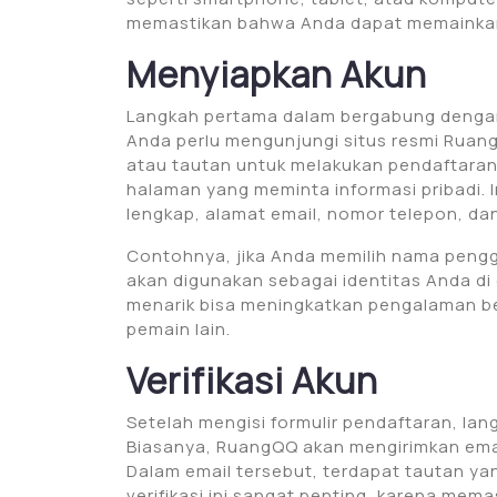
memastikan bahwa Anda dapat memainka
Menyiapkan Akun
Langkah pertama dalam bergabung dengan
Anda perlu mengunjungi situs resmi Ruan
atau tautan untuk melakukan pendaftaran
halaman yang meminta informasi pribadi. 
lengkap, alamat email, nomor telepon, dan
Contohnya, jika Anda memilih nama penggu
akan digunakan sebagai identitas Anda d
menarik bisa meningkatkan pengalaman b
pemain lain.
Verifikasi Akun
Setelah mengisi formulir pendaftaran, lang
Biasanya, RuangQQ akan mengirimkan email
Dalam email tersebut, terdapat tautan ya
verifikasi ini sangat penting, karena mem