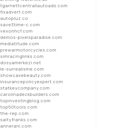
tgarnettcentrallautoads.com
fixadvert.com
autopluz.co
save3time-c.com
vexonhcf.com
demos-pixelsparadise.com
mediatitude.com
prewarmotorcycles.com
simracinglinks.com
dosyamerkezi.net
le-surrealisme.com
showcasebeauty.com
insurancepolicyexpert.com
statkeycompany.com
carolinadeckbuilders.com
topinvestingblog.com
top50tools.com
the-rep.com
saltyfranks.com
annerani.com