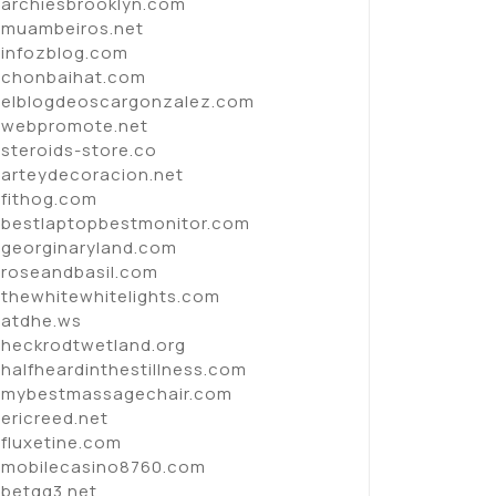
archiesbrooklyn.com
muambeiros.net
infozblog.com
chonbaihat.com
elblogdeoscargonzalez.com
webpromote.net
steroids-store.co
arteydecoracion.net
fithog.com
bestlaptopbestmonitor.com
georginaryland.com
roseandbasil.com
thewhitewhitelights.com
atdhe.ws
heckrodtwetland.org
halfheardinthestillness.com
mybestmassagechair.com
ericreed.net
fluxetine.com
mobilecasino8760.com
betqq3.net