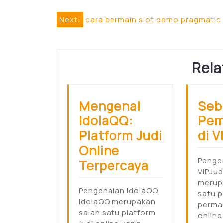
Post
Next:
cara bermain slot demo pragmatic 
navigation
Rela
Mengenal
Seb
IdolaQQ:
Pem
Platform Judi
di 
Online
Penge
Terpercaya
VIPJu
merup
Pengenalan IdolaQQ
satu p
IdolaQQ merupakan
permai
salah satu platform
online