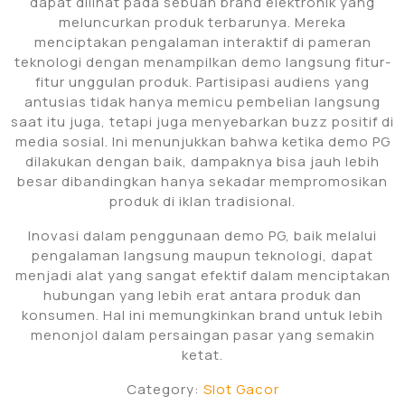
dapat dilihat pada sebuah brand elektronik yang
meluncurkan produk terbarunya. Mereka
menciptakan pengalaman interaktif di pameran
teknologi dengan menampilkan demo langsung fitur-
fitur unggulan produk. Partisipasi audiens yang
antusias tidak hanya memicu pembelian langsung
saat itu juga, tetapi juga menyebarkan buzz positif di
media sosial. Ini menunjukkan bahwa ketika demo PG
dilakukan dengan baik, dampaknya bisa jauh lebih
besar dibandingkan hanya sekadar mempromosikan
produk di iklan tradisional.
Inovasi dalam penggunaan demo PG, baik melalui
pengalaman langsung maupun teknologi, dapat
menjadi alat yang sangat efektif dalam menciptakan
hubungan yang lebih erat antara produk dan
konsumen. Hal ini memungkinkan brand untuk lebih
menonjol dalam persaingan pasar yang semakin
ketat.
Category:
Slot Gacor