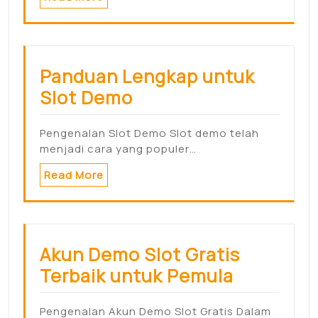
Panduan Lengkap untuk
Slot Demo
Pengenalan Slot Demo Slot demo telah
menjadi cara yang populer…
Read More
Akun Demo Slot Gratis
Terbaik untuk Pemula
Pengenalan Akun Demo Slot Gratis Dalam