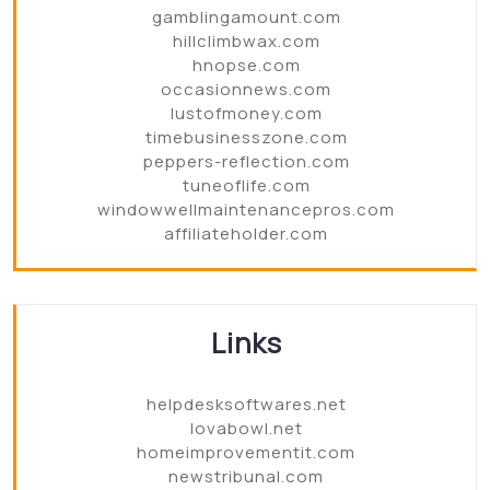
gamblingamount.com
hillclimbwax.com
hnopse.com
occasionnews.com
lustofmoney.com
timebusinesszone.com
peppers-reflection.com
tuneoflife.com
windowwellmaintenancepros.com
affiliateholder.com
Links
helpdesksoftwares.net
lovabowl.net
homeimprovementit.com
newstribunal.com