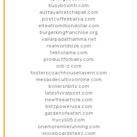
busyboxintl.com
auttayanratchapak.com
postcoffeebarva.com
elteatromilliondollar.com
burgerkingfranchise.org
vallarpadathamma.net
realworldsize.com
teknolama.com
productforbaby.com
orb-z.com
fosterscoachhousetavern.com
mesasdecultivoonline.com
boilersnbits.com
latestviralpost.com
newfreearticle.com
blitzpowerusa.com
gardenofeaten.com
hycys05.com
onemoremilerunning.com
snowboardsteez.com