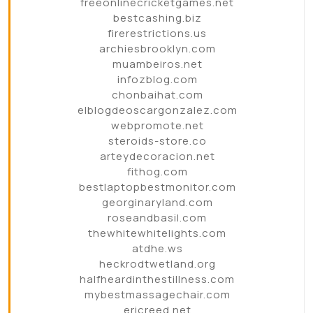
freeonlinecricketgames.net
bestcashing.biz
firerestrictions.us
archiesbrooklyn.com
muambeiros.net
infozblog.com
chonbaihat.com
elblogdeoscargonzalez.com
webpromote.net
steroids-store.co
arteydecoracion.net
fithog.com
bestlaptopbestmonitor.com
georginaryland.com
roseandbasil.com
thewhitewhitelights.com
atdhe.ws
heckrodtwetland.org
halfheardinthestillness.com
mybestmassagechair.com
ericreed.net