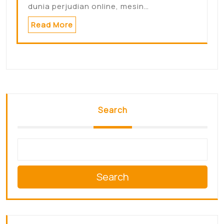
dunia perjudian online, mesin…
Read More
Search
Search