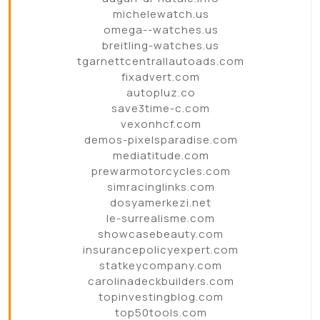
michelewatch.us
omega--watches.us
breitling-watches.us
tgarnettcentrallautoads.com
fixadvert.com
autopluz.co
save3time-c.com
vexonhcf.com
demos-pixelsparadise.com
mediatitude.com
prewarmotorcycles.com
simracinglinks.com
dosyamerkezi.net
le-surrealisme.com
showcasebeauty.com
insurancepolicyexpert.com
statkeycompany.com
carolinadeckbuilders.com
topinvestingblog.com
top50tools.com