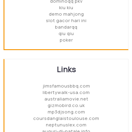
dominoqq pkv
kiu kiu
demo mahjong
slot gacor hari ini
bandarqq
qiu qiu
poker
Links
jimsfamousbbq.com
libertywalk-usa.com
australiamovie.net
gizmobird.co.uk
mp3djsong.com
coursdanglaistoulouse.com
neptunuslex.com
auguri-di-natale.info