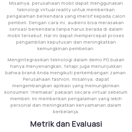
Misalnya, perusahaan mobil dapat menggunakan
teknologi virtual reality untuk memberikan
pengalaman berkendara yang imersif kepada calon
pembeli. Dengan cara ini, audiens bisa merasakan
sensasi berkendara tanpa harus berada di dalam
mobil tersebut. Hal ini dapat mempercepat proses
pengambilan keputusan dan meningkatkan
kemungkinan pembelian.
Mengintegrasikan teknologi dalam demo PG bukan
hanya menyenangkan, tetapi juga menunjukkan
bahwa brand Anda mengikuti perkembangan zaman.
Perusahaan fashion, misalnya, dapat
mengembangkan aplikasi yang memungkinkan
konsumen “memakai” pakaian secara virtual sebelum
membeli. Ini memberikan pengalaman yang lebih
personal dan meningkatkan kenyamanan dalam
berbelanja.
Metrik dan Evaluasi