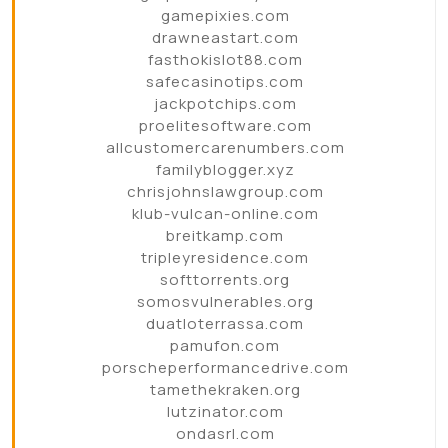
gamepixies.com
drawneastart.com
fasthokislot88.com
safecasinotips.com
jackpotchips.com
proelitesoftware.com
allcustomercarenumbers.com
familyblogger.xyz
chrisjohnslawgroup.com
klub-vulcan-online.com
breitkamp.com
tripleyresidence.com
softtorrents.org
somosvulnerables.org
duatloterrassa.com
pamufon.com
porscheperformancedrive.com
tamethekraken.org
lutzinator.com
ondasrl.com