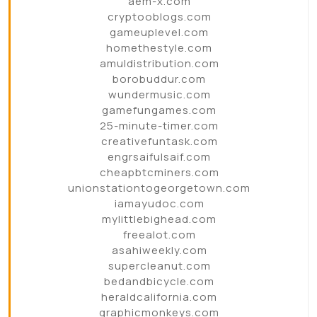
aem-x.com
cryptooblogs.com
gameuplevel.com
homethestyle.com
amuldistribution.com
borobuddur.com
wundermusic.com
gamefungames.com
25-minute-timer.com
creativefuntask.com
engrsaifulsaif.com
cheapbtcminers.com
unionstationtogeorgetown.com
iamayudoc.com
mylittlebighead.com
freealot.com
asahiweekly.com
supercleanut.com
bedandbicycle.com
heraldcalifornia.com
graphicmonkeys.com