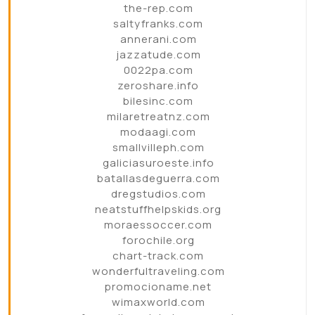
the-rep.com
saltyfranks.com
annerani.com
jazzatude.com
0022pa.com
zeroshare.info
bilesinc.com
milaretreatnz.com
modaagi.com
smallvilleph.com
galiciasuroeste.info
batallasdeguerra.com
dregstudios.com
neatstuffhelpskids.org
moraessoccer.com
forochile.org
chart-track.com
wonderfultraveling.com
promocioname.net
wimaxworld.com