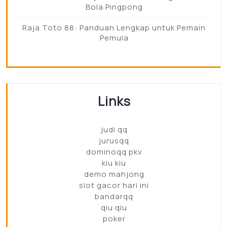
Bola Pingpong
Raja Toto 88: Panduan Lengkap untuk Pemain
Pemula
Links
judi qq
jurusqq
dominoqq pkv
kiu kiu
demo mahjong
slot gacor hari ini
bandarqq
qiu qiu
poker