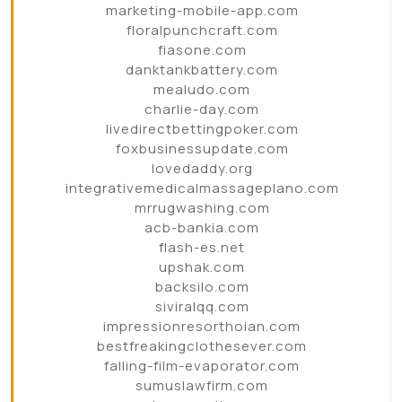
marketing-mobile-app.com
floralpunchcraft.com
fiasone.com
danktankbattery.com
mealudo.com
charlie-day.com
livedirectbettingpoker.com
foxbusinessupdate.com
lovedaddy.org
integrativemedicalmassageplano.com
mrrugwashing.com
acb-bankia.com
flash-es.net
upshak.com
backsilo.com
siviralqq.com
impressionresorthoian.com
bestfreakingclothesever.com
falling-film-evaporator.com
sumuslawfirm.com