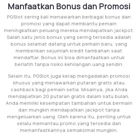
Manfaatkan Bonus dan Promosi
PGSlot sering kali menawarkan berbagai bonus dan
promosi yang dapat membantu pemain
meningkatkan peluang mereka mendapatkan jackpot.
Salah satu jenis bonus yang sering tersedia adalah
bonus selamat datang untuk pemain baru, yang
memberikan sejumlah kredit tambahan saat
mendaftar. Bonus ini bisa dimanfaatkan untuk
berlatih tanpa risiko kehilangan uang sendiri.
Selain itu, PGSlot juga kerap mengadakan promosi
khusus yang menawarkan putaran gratis atau
cashback bagi pemain setia. Misalnya, jika Anda
mendapatkan 20 putaran gratis dalam satu bulan,
Anda memiliki kesempatan tambahan untuk bermain
dan mungkin mendapatkan jackpot tanpa
mengeluarkan uang. Oleh karena itu, penting untuk
selalu memantau promo yang tersedia dan
memanfaatkannya semaksimal mungkin.