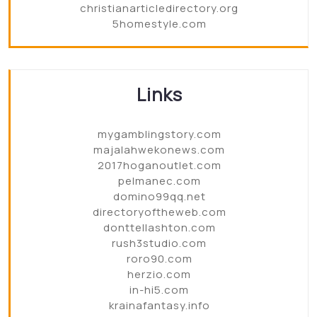
christianarticledirectory.org
5homestyle.com
Links
mygamblingstory.com
majalahwekonews.com
2017hoganoutlet.com
pelmanec.com
domino99qq.net
directoryoftheweb.com
donttellashton.com
rush3studio.com
roro90.com
herzio.com
in-hi5.com
krainafantasy.info