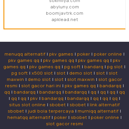
sokmilya.com
abyluny.com
boomjavtrk.com
apklead.net
menuqq alternatif
|
pkv games
|
poker
|
poker online
|
pkv games qq
|
pkv games qq
|
pkv games qq
|
pkv
games qq
|
pkv games qq
|
pg soft
|
bandarq
|
pg slot
|
pg soft
|
x500 slot
|
slot
|
demo slot
|
slot
|
slot
maxwin
|
demo slot
|
slot
|
slot maxwin
|
slot gacor
resmi
|
slot gacor hari ini
|
pkv games qq
|
bandarqq
|
qq
|
bandarqq
|
bandarqq
|
bandarqq
|
qq
|
qq
|
qq
|
qq
|
qq
|
qq
|
pkv
|
bandarqq
|
bandarqq
|
qq
|
qq
|
qq
|
situs slot online
|
sbobet
|
sbobet
|
link alternatif
sbobet
|
judi bola terpercaya
|
murniqq alternatif
|
hematqq alternatif
|
poker
|
sbobet
|
poker online
|
slot gacor resmi