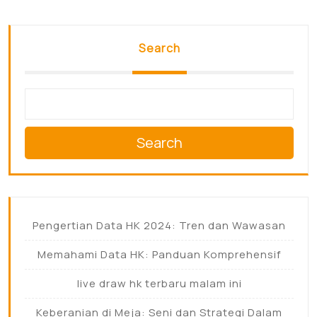
Search
Search
Pengertian Data HK 2024: Tren dan Wawasan
Memahami Data HK: Panduan Komprehensif
live draw hk terbaru malam ini
Keberanian di Meja: Seni dan Strategi Dalam