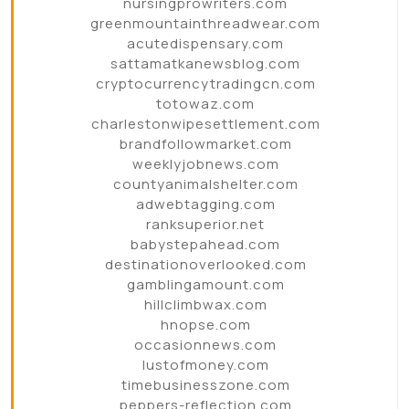
nursingprowriters.com
greenmountainthreadwear.com
acutedispensary.com
sattamatkanewsblog.com
cryptocurrencytradingcn.com
totowaz.com
charlestonwipesettlement.com
brandfollowmarket.com
weeklyjobnews.com
countyanimalshelter.com
adwebtagging.com
ranksuperior.net
babystepahead.com
destinationoverlooked.com
gamblingamount.com
hillclimbwax.com
hnopse.com
occasionnews.com
lustofmoney.com
timebusinesszone.com
peppers-reflection.com