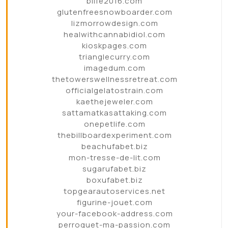
blife2016.com
glutenfreesnowboarder.com
lizmorrowdesign.com
healwithcannabidiol.com
kioskpages.com
trianglecurry.com
imagedum.com
thetowerswellnessretreat.com
officialgelatostrain.com
kaethejeweler.com
sattamatkasattaking.com
onepetlife.com
thebillboardexperiment.com
beachufabet.biz
mon-tresse-de-lit.com
sugarufabet.biz
boxufabet.biz
topgearautoservices.net
figurine-jouet.com
your-facebook-address.com
perroquet-ma-passion.com