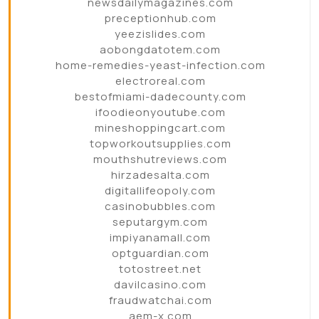
newsdailymagazines.com
preceptionhub.com
yeezislides.com
aobongdatotem.com
home-remedies-yeast-infection.com
electroreal.com
bestofmiami-dadecounty.com
ifoodieonyoutube.com
mineshoppingcart.com
topworkoutsupplies.com
mouthshutreviews.com
hirzadesalta.com
digitallifeopoly.com
casinobubbles.com
seputargym.com
impiyanamall.com
optguardian.com
totostreet.net
davilcasino.com
fraudwatchai.com
aem-x.com