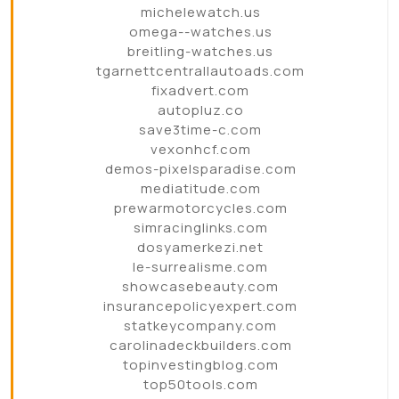
michelewatch.us
omega--watches.us
breitling-watches.us
tgarnettcentrallautoads.com
fixadvert.com
autopluz.co
save3time-c.com
vexonhcf.com
demos-pixelsparadise.com
mediatitude.com
prewarmotorcycles.com
simracinglinks.com
dosyamerkezi.net
le-surrealisme.com
showcasebeauty.com
insurancepolicyexpert.com
statkeycompany.com
carolinadeckbuilders.com
topinvestingblog.com
top50tools.com