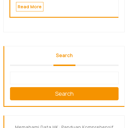
Read More
Search
Search
Memahami Data HK: Panduan Komprehensif