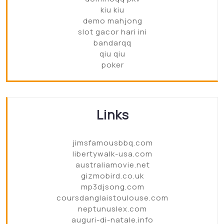
kiu kiu
demo mahjong
slot gacor hari ini
bandarqq
qiu qiu
poker
Links
jimsfamousbbq.com
libertywalk-usa.com
australiamovie.net
gizmobird.co.uk
mp3djsong.com
coursdanglaistoulouse.com
neptunuslex.com
auguri-di-natale.info