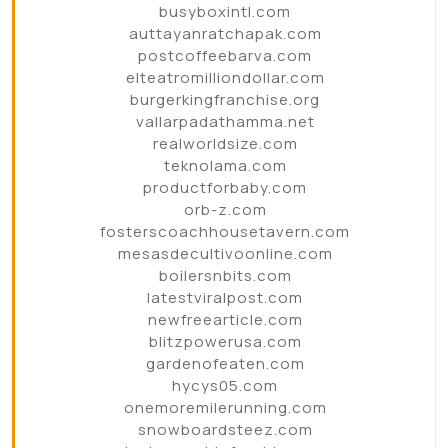
busyboxintl.com
auttayanratchapak.com
postcoffeebarva.com
elteatromilliondollar.com
burgerkingfranchise.org
vallarpadathamma.net
realworldsize.com
teknolama.com
productforbaby.com
orb-z.com
fosterscoachhousetavern.com
mesasdecultivoonline.com
boilersnbits.com
latestviralpost.com
newfreearticle.com
blitzpowerusa.com
gardenofeaten.com
hycys05.com
onemoremilerunning.com
snowboardsteez.com