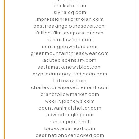
backsilo.com
siviralqq.com
impressionresorthoian.com
bestfreakingclothesever.com
falling-film-evaporator.com
sumuslawfirm.com
nursingprowriters.com
greenmountainthreadwear.com
acutedispensary.com
sattamatkanewsblog.com
cryptocurrencytradingcn.com
totowaz.com
charlestonwipesettlement.com
brandfollowmarket.com
weeklyjobnews.com
countyanimalshelter.com
adwebtagging.com
ranksuperior.net
babystepahead.com
destinationoverlooked.com