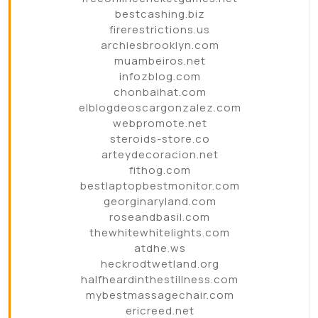
bestcashing.biz
firerestrictions.us
archiesbrooklyn.com
muambeiros.net
infozblog.com
chonbaihat.com
elblogdeoscargonzalez.com
webpromote.net
steroids-store.co
arteydecoracion.net
fithog.com
bestlaptopbestmonitor.com
georginaryland.com
roseandbasil.com
thewhitewhitelights.com
atdhe.ws
heckrodtwetland.org
halfheardinthestillness.com
mybestmassagechair.com
ericreed.net