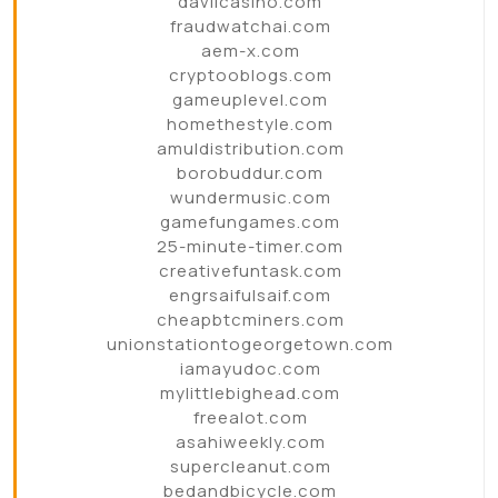
davilcasino.com
fraudwatchai.com
aem-x.com
cryptooblogs.com
gameuplevel.com
homethestyle.com
amuldistribution.com
borobuddur.com
wundermusic.com
gamefungames.com
25-minute-timer.com
creativefuntask.com
engrsaifulsaif.com
cheapbtcminers.com
unionstationtogeorgetown.com
iamayudoc.com
mylittlebighead.com
freealot.com
asahiweekly.com
supercleanut.com
bedandbicycle.com