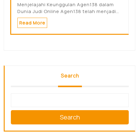
Menjelajahi Keunggulan Agen138 dalam
Dunia Judi Online Agen138 telah menjadi…
Read More
Search
Search