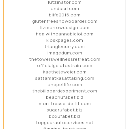
lutzinator.com
ondasrl.com
blife2016.com
glutenfreesnowboarder.com
lizmorrowdesign.com
healwithcannabidiol.com
kioskpages.com
trianglecurry.com
imagedum.com
thetowerswellnessretreat.com
officialgelatostrain.com
kaethejeweler.com
sattamatkasattaking.com
onepetlife.com
thebillboardexperiment.com
beachufabet.biz
mon-tresse-de-lit.com
sugarufabet.biz
boxufabet.biz
topgearautoservices.net
figurine-jouet.com