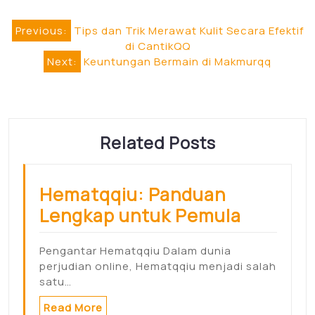
Post
Previous:
Tips dan Trik Merawat Kulit Secara Efektif
di CantikQQ
navigation
Next:
Keuntungan Bermain di Makmurqq
Related Posts
Hematqqiu: Panduan
Lengkap untuk Pemula
Pengantar Hematqqiu Dalam dunia
perjudian online, Hematqqiu menjadi salah
satu…
Read More