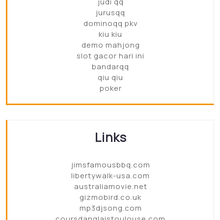
judi qq
jurusqq
dominoqq pkv
kiu kiu
demo mahjong
slot gacor hari ini
bandarqq
qiu qiu
poker
Links
jimsfamousbbq.com
libertywalk-usa.com
australiamovie.net
gizmobird.co.uk
mp3djsong.com
coursdanglaistoulouse.com