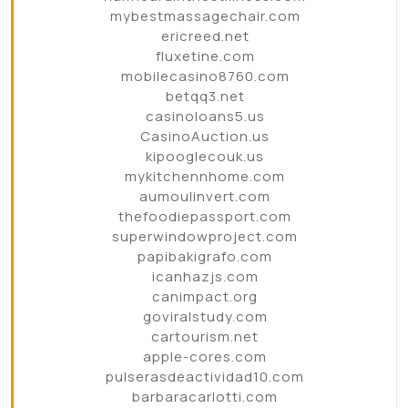
mybestmassagechair.com
ericreed.net
fluxetine.com
mobilecasino8760.com
betqq3.net
casinoloans5.us
CasinoAuction.us
kipooglecouk.us
mykitchennhome.com
aumoulinvert.com
thefoodiepassport.com
superwindowproject.com
papibakigrafo.com
icanhazjs.com
canimpact.org
goviralstudy.com
cartourism.net
apple-cores.com
pulserasdeactividad10.com
barbaracarlotti.com