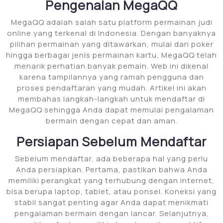
Pengenalan MegaQQ
MegaQQ adalah salah satu platform permainan judi
online yang terkenal di Indonesia. Dengan banyaknya
pilihan permainan yang ditawarkan, mulai dari poker
hingga berbagai jenis permainan kartu, MegaQQ telah
menarik perhatian banyak pemain. Web ini dikenal
karena tampilannya yang ramah pengguna dan
proses pendaftaran yang mudah. Artikel ini akan
membahas langkah-langkah untuk mendaftar di
MegaQQ sehingga Anda dapat memulai pengalaman
bermain dengan cepat dan aman.
Persiapan Sebelum Mendaftar
Sebelum mendaftar, ada beberapa hal yang perlu
Anda persiapkan. Pertama, pastikan bahwa Anda
memiliki perangkat yang terhubung dengan internet,
bisa berupa laptop, tablet, atau ponsel. Koneksi yang
stabil sangat penting agar Anda dapat menikmati
pengalaman bermain dengan lancar. Selanjutnya,