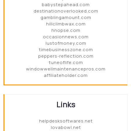
babystepahead.com
destinationoverlooked.com
gamblingamount.com
hillclimbwax.com
hnopse.com
occasionnews.com
lustofmoney.com
timebusinesszone.com
peppers-reflection.com
tuneoflife.com
windowwellmaintenancepros.com
affiliateholder.com
Links
helpdesksoftwares.net
lovabowl.net