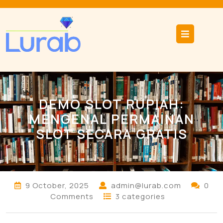
Skip
to
content
Ope
But
DEMO SLOT RUPIAH:
MENGENAL PERMAINAN
SLOT SECARA GRATIS
9 October, 2025
admin@lurab.com
0
Comments
3 categories