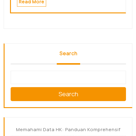
Read More
Search
Search
Memahami Data HK: Panduan Komprehensif