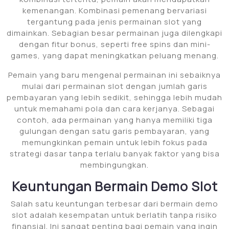
kemenangan. Kombinasi pemenang bervariasi
tergantung pada jenis permainan slot yang
dimainkan. Sebagian besar permainan juga dilengkapi
dengan fitur bonus, seperti free spins dan mini-
games, yang dapat meningkatkan peluang menang.
Pemain yang baru mengenal permainan ini sebaiknya
mulai dari permainan slot dengan jumlah garis
pembayaran yang lebih sedikit, sehingga lebih mudah
untuk memahami pola dan cara kerjanya. Sebagai
contoh, ada permainan yang hanya memiliki tiga
gulungan dengan satu garis pembayaran, yang
memungkinkan pemain untuk lebih fokus pada
strategi dasar tanpa terlalu banyak faktor yang bisa
membingungkan.
Keuntungan Bermain Demo Slot
Salah satu keuntungan terbesar dari bermain demo
slot adalah kesempatan untuk berlatih tanpa risiko
finansial. Ini sangat penting bagi pemain yang ingin