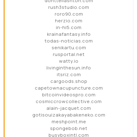
donttellashton.com
rush3studio.com
roro90.com
herzio.com
in-hi5.com
krainafantasy.info
todas-noticias.com
senikartu.com
rusportal.net
watty.io
livinginthesun.info
itsriz.com
cargoods.shop
capetownacupuncture.com
bitcoinvideospro.com
cosmiccrowcollective.com
alain-jacquet.com
gotisouizakayabakeneko.com
meshpoint.me
spongebob.net
busyboxintl.com