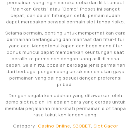
permainan yang ingin mereka coba dan klik tombol
“Mainkan Gratis” atau “Demo”. Proses ini sangat
cepat, dan dalam hitungan detik, pemain sudah
dapat merasakan sensasi bermain slot tanpa risiko.
Selama bermain, penting untuk memperhatikan cara
permainan berlangsung dan manfaat dari fitur-fitur
yang ada. Mengetahui kapan dan bagaimana fitur
bonus muncul dapat memberikan keuntungan saat
beralih ke permainan dengan uang asli di masa
depan. Selain itu, cobalah berbagai jenis permainan
dari berbagai pengembang untuk menemukan gaya
permainan yang paling sesuai dengan preferensi
pribadi.
Dengan segala kemudahan yang ditawarkan oleh
demo slot rupiah, ini adalah cara yang cerdas untuk
memulai perjalanan menikmati permainan slot tanpa
rasa takut kehilangan uang.
Category:
Casino Online
,
SBOBET
,
Slot Gacor