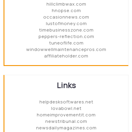
hillclimbwax.com
hnopse.com
occasionnews.com
lustofmoney.com
timebusinesszone.com
peppers-reflection.com
tuneoflife.com
windowwellmaintenancepros.com
affiliateholder.com
Links
helpdesksoftwares.net
lovabowl.net
homeimprovementit.com
newstribunal.com
newsdailymagazines.com