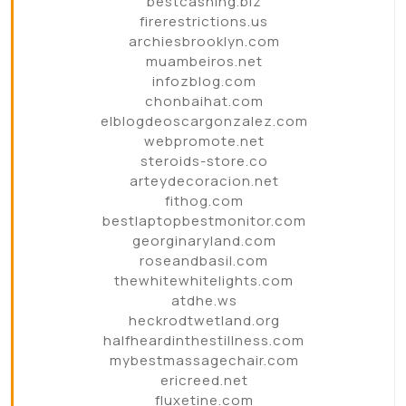
bestcashing.biz
firerestrictions.us
archiesbrooklyn.com
muambeiros.net
infozblog.com
chonbaihat.com
elblogdeoscargonzalez.com
webpromote.net
steroids-store.co
arteydecoracion.net
fithog.com
bestlaptopbestmonitor.com
georginaryland.com
roseandbasil.com
thewhitewhitelights.com
atdhe.ws
heckrodtwetland.org
halfheardinthestillness.com
mybestmassagechair.com
ericreed.net
fluxetine.com