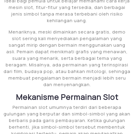
ideal bagi pemula untuk belajar memahami cara kerja
mesin slot, fitur-fitur yang tersedia, dan berbagai
jenis simbol tanpa merasa terbebani oleh risiko
kehilangan uang.
Menariknya, meski dimainkan secara gratis, demo
slot sering kali menyediakan pengalaman yang
sangat mirip dengan bermain menggunakan uang
asli. Pemain dapat menikmati grafis yang menawan,
suara yang menarik, serta berbagai tema yang
beragam. Misalnya, ada permainan yang terinspirasi
dari film, budaya pop, atau bahkan mitologi, sehingga
membuat pengalaman bermain menjadi lebih seru
dan menyenangkan.
Mekanisme Permainan Slot
Permainan slot umumnya terdiri dari beberapa
gulungan yang berputar dan simbol-simbol yang akan
berbaris pada garis pembayaran. Ketika gulungan
berhenti, jika simbol-simbol tersebut membentuk
kombinasi tertentu, pemain akan mendapatkan