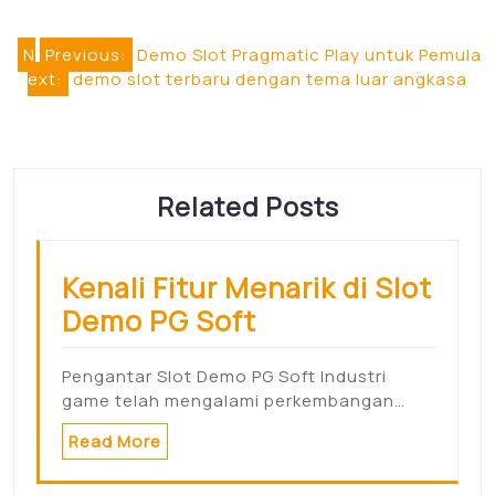
Post
N
Previous:
Demo Slot Pragmatic Play untuk Pemula
ext:
demo slot terbaru dengan tema luar angkasa
navigation
Related Posts
Kenali Fitur Menarik di Slot
Demo PG Soft
Pengantar Slot Demo PG Soft Industri
game telah mengalami perkembangan…
Read More