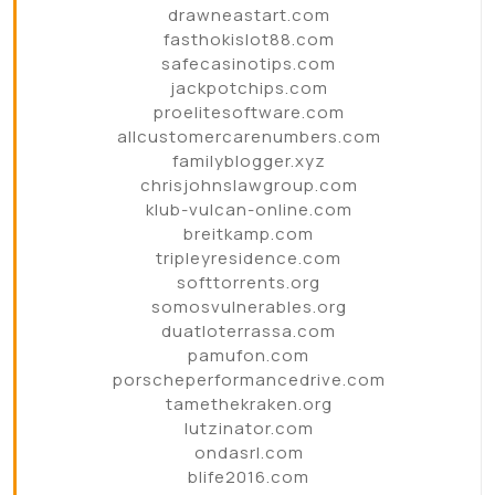
drawneastart.com
fasthokislot88.com
safecasinotips.com
jackpotchips.com
proelitesoftware.com
allcustomercarenumbers.com
familyblogger.xyz
chrisjohnslawgroup.com
klub-vulcan-online.com
breitkamp.com
tripleyresidence.com
softtorrents.org
somosvulnerables.org
duatloterrassa.com
pamufon.com
porscheperformancedrive.com
tamethekraken.org
lutzinator.com
ondasrl.com
blife2016.com