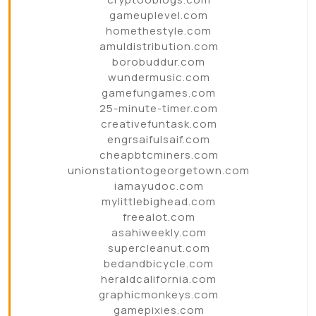
gameuplevel.com
homethestyle.com
amuldistribution.com
borobuddur.com
wundermusic.com
gamefungames.com
25-minute-timer.com
creativefuntask.com
engrsaifulsaif.com
cheapbtcminers.com
unionstationtogeorgetown.com
iamayudoc.com
mylittlebighead.com
freealot.com
asahiweekly.com
supercleanut.com
bedandbicycle.com
heraldcalifornia.com
graphicmonkeys.com
gamepixies.com