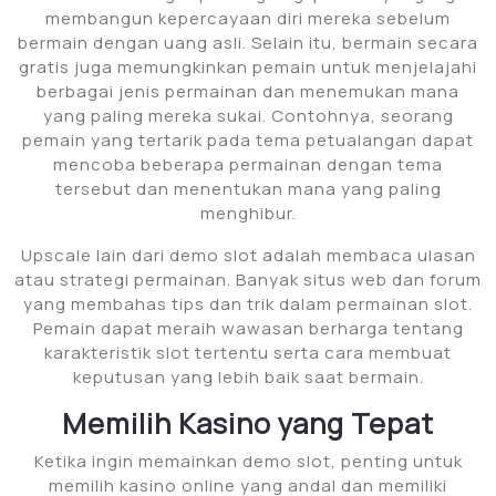
membangun kepercayaan diri mereka sebelum
bermain dengan uang asli. Selain itu, bermain secara
gratis juga memungkinkan pemain untuk menjelajahi
berbagai jenis permainan dan menemukan mana
yang paling mereka sukai. Contohnya, seorang
pemain yang tertarik pada tema petualangan dapat
mencoba beberapa permainan dengan tema
tersebut dan menentukan mana yang paling
menghibur.
Upscale lain dari demo slot adalah membaca ulasan
atau strategi permainan. Banyak situs web dan forum
yang membahas tips dan trik dalam permainan slot.
Pemain dapat meraih wawasan berharga tentang
karakteristik slot tertentu serta cara membuat
keputusan yang lebih baik saat bermain.
Memilih Kasino yang Tepat
Ketika ingin memainkan demo slot, penting untuk
memilih kasino online yang andal dan memiliki