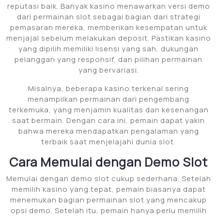
reputasi baik. Banyak kasino menawarkan versi demo
dari permainan slot sebagai bagian dari strategi
pemasaran mereka, memberikan kesempatan untuk
menjajal sebelum melakukan deposit. Pastikan kasino
yang dipilih memiliki lisensi yang sah, dukungan
pelanggan yang responsif, dan pilihan permainan
yang bervariasi.
Misalnya, beberapa kasino terkenal sering
menampilkan permainan dari pengembang
terkemuka, yang menjamin kualitas dan kesenangan
saat bermain. Dengan cara ini, pemain dapat yakin
bahwa mereka mendapatkan pengalaman yang
terbaik saat menjelajahi dunia slot.
Cara Memulai dengan Demo Slot
Memulai dengan demo slot cukup sederhana. Setelah
memilih kasino yang tepat, pemain biasanya dapat
menemukan bagian permainan slot yang mencakup
opsi demo. Setelah itu, pemain hanya perlu memilih