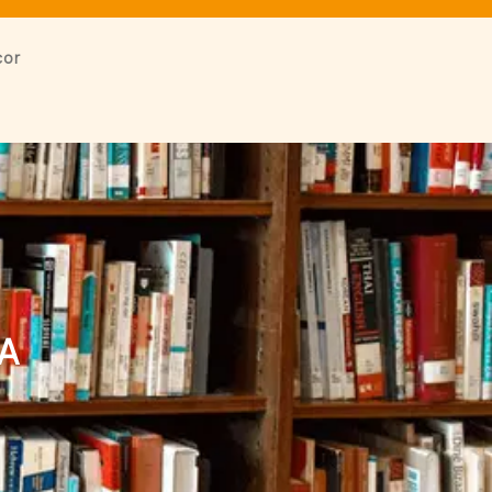
cor
A