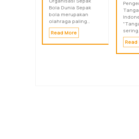
Organisasi Sepak
Penge
Bola Dunia Sepak
Tanga
bola merupakan
Indone
olahraga paling…
"Tang
sering
Read More
Read