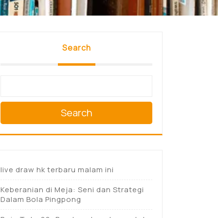
Search
Search
live draw hk terbaru malam ini
Keberanian di Meja: Seni dan Strategi
Dalam Bola Pingpong