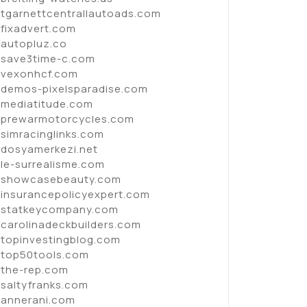
tgarnettcentrallautoads.com
fixadvert.com
autopluz.co
save3time-c.com
vexonhcf.com
demos-pixelsparadise.com
mediatitude.com
prewarmotorcycles.com
simracinglinks.com
dosyamerkezi.net
le-surrealisme.com
showcasebeauty.com
insurancepolicyexpert.com
statkeycompany.com
carolinadeckbuilders.com
topinvestingblog.com
top50tools.com
the-rep.com
saltyfranks.com
annerani.com