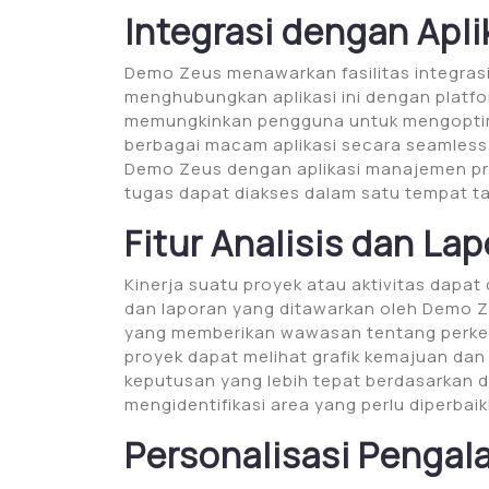
Integrasi dengan Apli
Demo Zeus menawarkan fasilitas integra
menghubungkan aplikasi ini dengan platfo
memungkinkan pengguna untuk mengoptim
berbagai macam aplikasi secara seamle
Demo Zeus dengan aplikasi manajemen pr
tugas dapat diakses dalam satu tempat ta
Fitur Analisis dan La
Kinerja suatu proyek atau aktivitas dapat 
dan laporan yang ditawarkan oleh Demo 
yang memberikan wawasan tentang perke
proyek dapat melihat grafik kemajuan dan
keputusan yang lebih tepat berdasarkan d
mengidentifikasi area yang perlu diperba
Personalisasi Penga