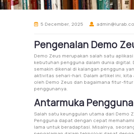
5 December, 2025
admin@lurab.c
Pengenalan Demo Ze
Demo Zeus merupakan salah satu aplikasi
kebutuhan pengguna dalam dunia digital. D
semakin dikenal di kalangan pengguna ya
aktivitas sehari-hari. Dalam artikel ini, ki
oleh Demo Zeus dan bagaimana fitur-fitu
penggunanya.
Antarmuka Pengguna
Salah satu keunggulan utama dari Demo Z
Pengguna dapat dengan cepat memahami c
lama untuk beradaptasi. Misalnya, seoran
pengalaman dalam teknologi dapat dengan