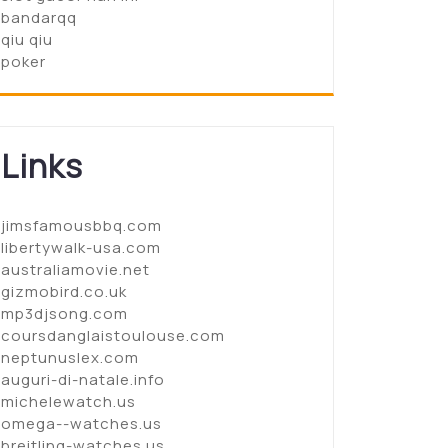
bandarqq
qiu qiu
poker
Links
jimsfamousbbq.com
libertywalk-usa.com
australiamovie.net
gizmobird.co.uk
mp3djsong.com
coursdanglaistoulouse.com
neptunuslex.com
auguri-di-natale.info
michelewatch.us
omega--watches.us
breitling-watches.us