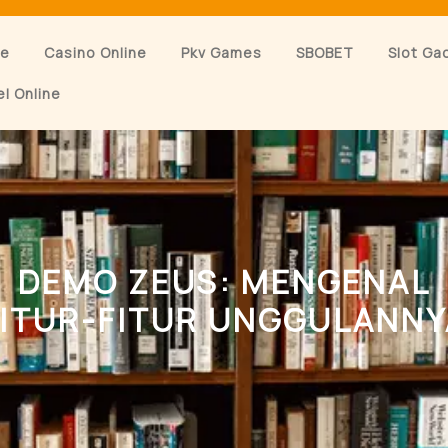
e
Casino Online
Pkv Games
SBOBET
Slot Ga
l Online
DEMO ZEUS: MENGENAL
FITUR-FITUR UNGGULANNY