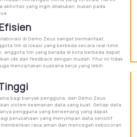
aktivitas yang ingin dilakukan, bukan pada
nya.
Efisien
r kolaborasi di Demo Zeus sangat bermanfaat.
ta tim di lokasi yang berbeda secara real-time.
, anggota tim yang berada di kota berbeda dapat
an ide dan feedback dengan mudah. Fitur ini tidak
juga menciptakan suasana kerja yang lebih
Tinggi
tama bagi banyak pengguna, dan Demo Zeus
kan sistem keamanan data yang kuat. Setiap data
a hanya pengguna yang berwenang yang dapat
 bagi perusahaan yang menyimpan data sensitif
kan memberikan rasa aman dan mencegah kebocoran