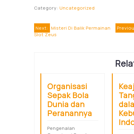
Category:
Uncategorized
Post
Next:
Misteri Di Balik Permainan
Previo
Slot Zeus
navigation
Rela
Organisasi
Kea
Sepak Bola
Tan
Dunia dan
dal
Peranannya
Keb
Ind
Pengenalan