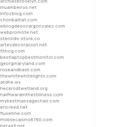
archiesbrooklyn.com
muambeiros.net
infozblog.com
chonbaihat.com
elblogdeoscargonzalez.com
webpromote.net
steroids-store.co
arteydecoracion.net
fithog.com
bestlaptopbestmonitor.com
georginaryland.com
roseandbasil.com
thewhitewhitelights.com
atdhe.ws
heckrodtwetland.org
halfheardinthestillness.com
mybestmassagechair.com
ericreed.net
fluxetine.com
mobilecasino8760.com
betqq3.net