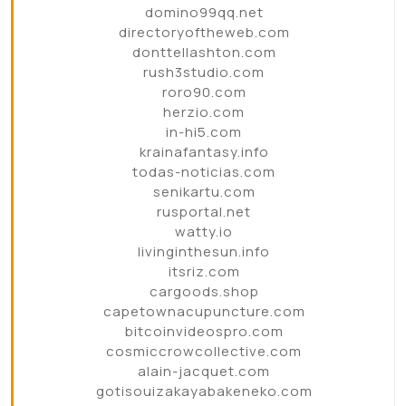
domino99qq.net
directoryoftheweb.com
donttellashton.com
rush3studio.com
roro90.com
herzio.com
in-hi5.com
krainafantasy.info
todas-noticias.com
senikartu.com
rusportal.net
watty.io
livinginthesun.info
itsriz.com
cargoods.shop
capetownacupuncture.com
bitcoinvideospro.com
cosmiccrowcollective.com
alain-jacquet.com
gotisouizakayabakeneko.com