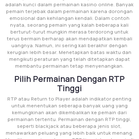
adalah kunci dalam permainan kasino online. Banyak
pemain terjebak dalam permainan karena dorongan
emosional dan kehilangan kendali. Dalam contoh
nyata, seorang pemain yang kalah beberapa kali
berturut-turut mungkin merasa terdorong untuk
terus bermain berharap akan mendapatkan kembali
uangnya. Namun, ini sering kali berakhir dengan
kerugian lebih besar. Menetapkan batas waktu dan
mengikuti peraturan yang telah ditetapkan dapat
membantu permainan tetap menyenangkan.
Pilih Permainan Dengan RTP
Tinggi
RTP atau Return to Player adalah indikator penting
untuk menentukan seberapa banyak uang yang
kemungkinan akan dikembalikan ke pemain dari
permainan tertentu. Permainan dengan RTP tinggi,
seperti blackjack atau beberapa jenis slot,
menawarkan peluang yang lebih baik untuk menang.