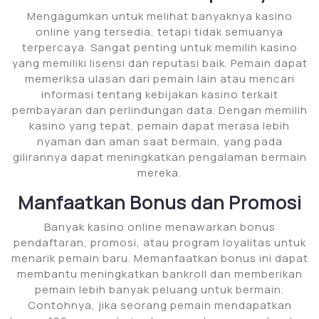
Mengagumkan untuk melihat banyaknya kasino
online yang tersedia, tetapi tidak semuanya
terpercaya. Sangat penting untuk memilih kasino
yang memiliki lisensi dan reputasi baik. Pemain dapat
memeriksa ulasan dari pemain lain atau mencari
informasi tentang kebijakan kasino terkait
pembayaran dan perlindungan data. Dengan memilih
kasino yang tepat, pemain dapat merasa lebih
nyaman dan aman saat bermain, yang pada
gilirannya dapat meningkatkan pengalaman bermain
mereka.
Manfaatkan Bonus dan Promosi
Banyak kasino online menawarkan bonus
pendaftaran, promosi, atau program loyalitas untuk
menarik pemain baru. Memanfaatkan bonus ini dapat
membantu meningkatkan bankroll dan memberikan
pemain lebih banyak peluang untuk bermain.
Contohnya, jika seorang pemain mendapatkan