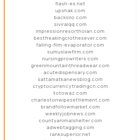
flash-es.net
upshak.com
backsilo.com
siviralqq.com
impressionresorthoian.com
bestfreakingclothesever.com
falling-film-evaporator.com
sumuslawfirm.com
nursingprowriters.com
greenmountainthreadwear.com
acutedispensary.com
sattamatkanewsblog.com
cryptocurrencytradingcn.com
totowaz.com
charlestonwipesettlement.com
brandfollowmarket.com
weeklyjobnews.com
countyanimalshelter.com
adwebtagging.com
ranksuperior.net