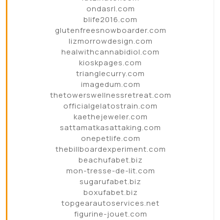
ondasrl.com
blife2016.com
glutenfreesnowboarder.com
lizmorrowdesign.com
healwithcannabidiol.com
kioskpages.com
trianglecurry.com
imagedum.com
thetowerswellnessretreat.com
officialgelatostrain.com
kaethejeweler.com
sattamatkasattaking.com
onepetlife.com
thebillboardexperiment.com
beachufabet.biz
mon-tresse-de-lit.com
sugarufabet.biz
boxufabet.biz
topgearautoservices.net
figurine-jouet.com