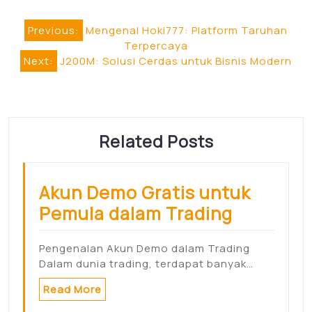
Post
Previous:
Mengenal Hoki777: Platform Taruhan
Terpercaya
navigation
Next:
J200M: Solusi Cerdas untuk Bisnis Modern
Related Posts
Akun Demo Gratis untuk
Pemula dalam Trading
Pengenalan Akun Demo dalam Trading
Dalam dunia trading, terdapat banyak…
Read More