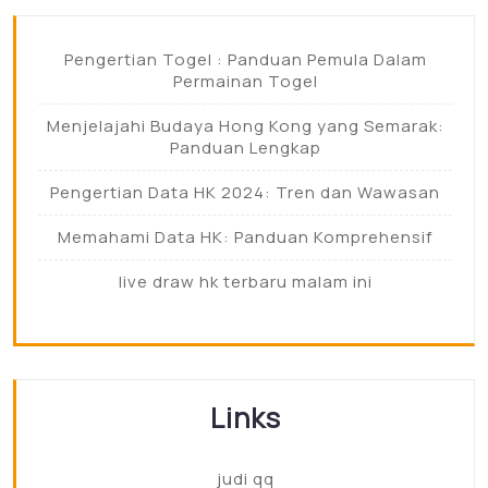
Pengertian Togel : Panduan Pemula Dalam
Permainan Togel
Menjelajahi Budaya Hong Kong yang Semarak:
Panduan Lengkap
Pengertian Data HK 2024: Tren dan Wawasan
Memahami Data HK: Panduan Komprehensif
live draw hk terbaru malam ini
Links
judi qq