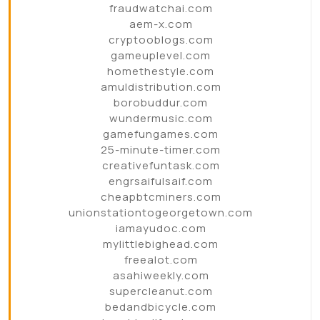
fraudwatchai.com
aem-x.com
cryptooblogs.com
gameuplevel.com
homethestyle.com
amuldistribution.com
borobuddur.com
wundermusic.com
gamefungames.com
25-minute-timer.com
creativefuntask.com
engrsaifulsaif.com
cheapbtcminers.com
unionstationtogeorgetown.com
iamayudoc.com
mylittlebighead.com
freealot.com
asahiweekly.com
supercleanut.com
bedandbicycle.com