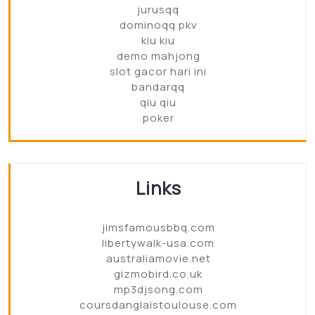
jurusqq
dominoqq pkv
kiu kiu
demo mahjong
slot gacor hari ini
bandarqq
qiu qiu
poker
Links
jimsfamousbbq.com
libertywalk-usa.com
australiamovie.net
gizmobird.co.uk
mp3djsong.com
coursdanglaistoulouse.com