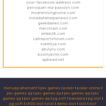
your-facebook-address.com
perroquet-ma-passion.com
modrenlivinghome.com
instadatahelpainews.com
geekdailies.com
merchrain.com
kmbb28.com
callreportsforum.com
sokmilya.com
abyluny.com
boomjavtrk.com
apklead.net
menuqq alternatif
|
pkv games
|
poker
|
poker online
|
pkv games qq
|
pkv games qq
|
pkv games qq
|
pkv
games qq
|
pkv games qq
|
pg soft
|
bandarq
|
pg slot
|
pg soft
|
x500 slot
|
slot
|
demo slot
|
slot
|
slot