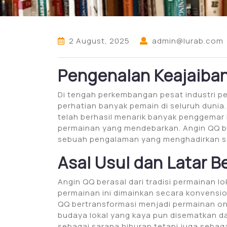
2 August, 2025
admin@lurab.com
Pengenalan Keajaiba
Di tengah perkembangan pesat industri p
perhatian banyak pemain di seluruh duni
telah berhasil menarik banyak penggemar
permainan yang mendebarkan. Angin QQ b
sebuah pengalaman yang menghadirkan se
Asal Usul dan Latar B
Angin QQ berasal dari tradisi permainan l
permainan ini dimainkan secara konvension
QQ bertransformasi menjadi permainan onl
budaya lokal yang kaya pun disematkan da
sebagai sarana hiburan tetapi juga seba