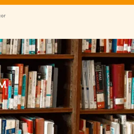
cor
AM