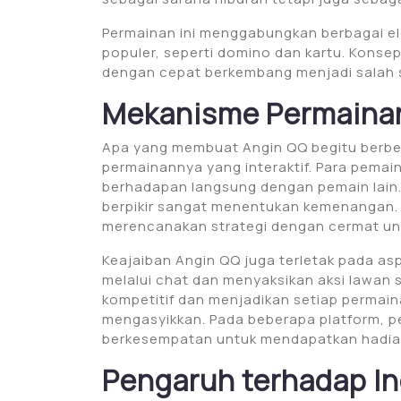
Permainan ini menggabungkan berbagai el
populer, seperti domino dan kartu. Kon
dengan cepat berkembang menjadi salah s
Mekanisme Permainan
Apa yang membuat Angin QQ begitu berbe
permainannya yang interaktif. Para pemai
berhadapan langsung dengan pemain lain. 
berpikir sangat menentukan kemenangan.
merencanakan strategi dengan cermat un
Keajaiban Angin QQ juga terletak pada as
melalui chat dan menyaksikan aksi lawan 
kompetitif dan menjadikan setiap permain
mengasyikkan. Pada beberapa platform, 
berkesempatan untuk mendapatkan hadia
Pengaruh terhadap In