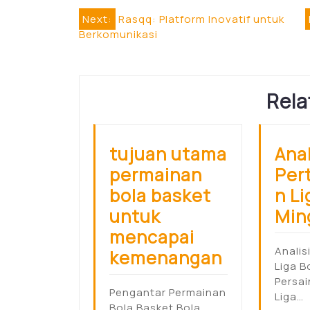
Post
Next:
Rasqq: Platform Inovatif untuk
Berkomunikasi
navigation
Rela
tujuan utama
Anal
permainan
Per
bola basket
n Li
untuk
Min
mencapai
Analis
kemenangan
Liga B
Persai
Pengantar Permainan
Liga…
Bola Basket Bola