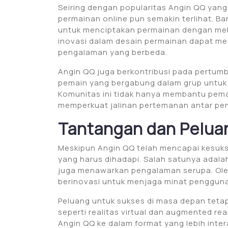
Seiring dengan popularitas Angin QQ yan
permainan online pun semakin terlihat. B
untuk menciptakan permainan dengan mek
inovasi dalam desain permainan dapat m
pengalaman yang berbeda.
Angin QQ juga berkontribusi pada pertum
pemain yang bergabung dalam grup untuk b
Komunitas ini tidak hanya membantu pem
memperkuat jalinan pertemanan antar pe
Tantangan dan Pelua
Meskipun Angin QQ telah mencapai kesuks
yang harus dihadapi. Salah satunya adala
juga menawarkan pengalaman serupa. Oleh
berinovasi untuk menjaga minat pengguna
Peluang untuk sukses di masa depan tetap
seperti realitas virtual dan augmented r
Angin QQ ke dalam format yang lebih inter