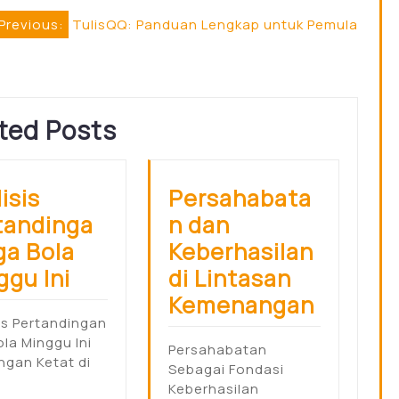
Previous:
TulisQQ: Panduan Lengkap untuk Pemula
ted Posts
isis
Persahabata
tandinga
n dan
ga Bola
Keberhasilan
ggu Ini
di Lintasan
Kemenangan
is Pertandingan
ola Minggu Ini
Persahabatan
ngan Ketat di
Sebagai Fondasi
Keberhasilan