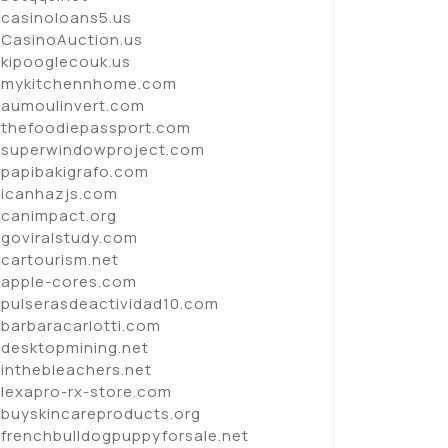
casinoloans5.us
CasinoAuction.us
kipooglecouk.us
mykitchennhome.com
aumoulinvert.com
thefoodiepassport.com
superwindowproject.com
papibakigrafo.com
icanhazjs.com
canimpact.org
goviralstudy.com
cartourism.net
apple-cores.com
pulserasdeactividad10.com
barbaracarlotti.com
desktopmining.net
inthebleachers.net
lexapro-rx-store.com
buyskincareproducts.org
frenchbulldogpuppyforsale.net