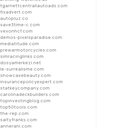
tgarnettcentrallautoads.com
fixadvert.com
autopluz.co
save3time-c.com
vexonhcf.com
demos-pixelsparadise.com
mediatitude.com
prewarmotorcycles.com
simracinglinks.com
dosyamerkezi.net
le-surrealisme.com
showcasebeauty.com
insurancepolicyexpert.com
statkeycompany.com
carolinadeckbuilders.com
topinvestingblog.com
top50tools.com
the-rep.com
saltyfranks.com
annerani.com