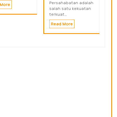
Persahabatan adalah
 More
salah satu kekuatan
terkuat…
Read More