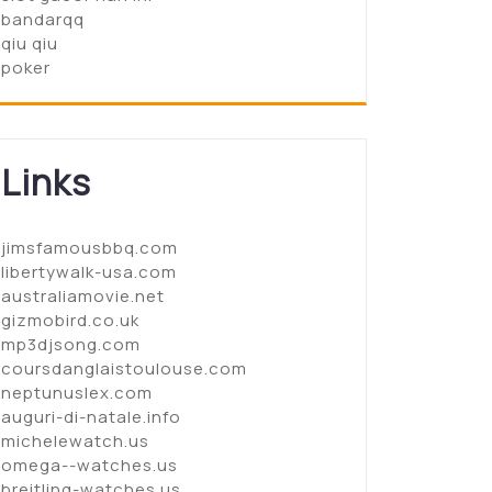
bandarqq
qiu qiu
poker
Links
jimsfamousbbq.com
libertywalk-usa.com
australiamovie.net
gizmobird.co.uk
mp3djsong.com
coursdanglaistoulouse.com
neptunuslex.com
auguri-di-natale.info
michelewatch.us
omega--watches.us
breitling-watches.us