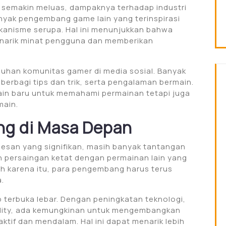
g semakin meluas, dampaknya terhadap industri
anyak pengembang game lain yang terinspirasi
anisme serupa. Hal ini menunjukkan bahwa
enarik minat pengguna dan memberikan
buhan komunitas gamer di media sosial. Banyak
erbagi tips dan trik, serta pengalaman bermain.
ain baru untuk memahami permainan tetapi juga
main.
ng di Masa Depan
esan yang signifikan, masih banyak tantangan
h persaingan ketat dengan permainan lain yang
 karena itu, para pengembang harus terus
.
 terbuka lebar. Dengan peningkatan teknologi,
eality, ada kemungkinan untuk mengembangkan
aktif dan mendalam. Hal ini dapat menarik lebih