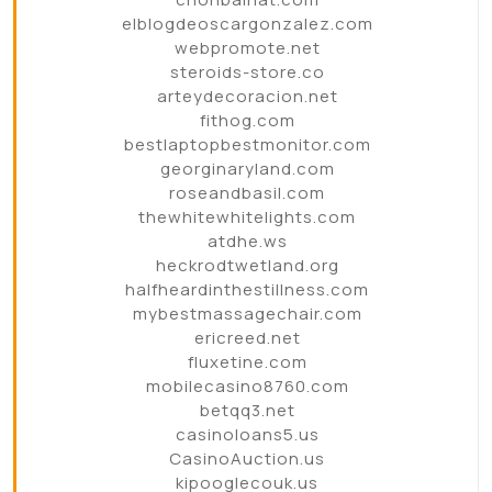
elblogdeoscargonzalez.com
webpromote.net
steroids-store.co
arteydecoracion.net
fithog.com
bestlaptopbestmonitor.com
georginaryland.com
roseandbasil.com
thewhitewhitelights.com
atdhe.ws
heckrodtwetland.org
halfheardinthestillness.com
mybestmassagechair.com
ericreed.net
fluxetine.com
mobilecasino8760.com
betqq3.net
casinoloans5.us
CasinoAuction.us
kipooglecouk.us