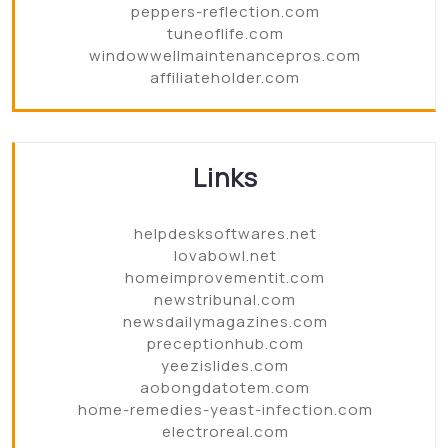
peppers-reflection.com
tuneoflife.com
windowwellmaintenancepros.com
affiliateholder.com
Links
helpdesksoftwares.net
lovabowl.net
homeimprovementit.com
newstribunal.com
newsdailymagazines.com
preceptionhub.com
yeezislides.com
aobongdatotem.com
home-remedies-yeast-infection.com
electroreal.com