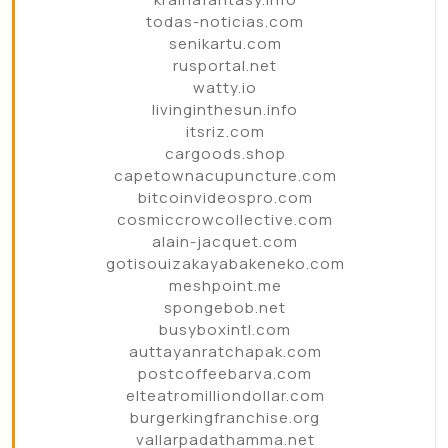
todas-noticias.com
senikartu.com
rusportal.net
watty.io
livinginthesun.info
itsriz.com
cargoods.shop
capetownacupuncture.com
bitcoinvideospro.com
cosmiccrowcollective.com
alain-jacquet.com
gotisouizakayabakeneko.com
meshpoint.me
spongebob.net
busyboxintl.com
auttayanratchapak.com
postcoffeebarva.com
elteatromilliondollar.com
burgerkingfranchise.org
vallarpadathamma.net