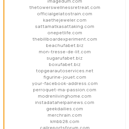
imagedum.com
thetowerswellnessretreat.com
officialgelatostrain.com
kaethejeweler.com
sattamatkasattaking.com
onepetlife.com
thebillboardexperiment.com
beachufabet.biz
mon-tresse-de-lit.com
sugarufabet.biz
boxufabet.biz
topgearautoservices.net
figurine-jouet.com
your-facebook-address.com
perroquet-ma-passion.com
modrenlivinghome.com
instadatahelpainews.com
geekdailies.com
merchrain.com
kmbb28.com
callreportsforum.com