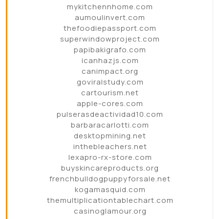
mykitchennhome.com
aumoulinvert.com
thefoodiepassport.com
superwindowproject.com
papibakigrafo.com
icanhazjs.com
canimpact.org
goviralstudy.com
cartourism.net
apple-cores.com
pulserasdeactividad10.com
barbaracarlotti.com
desktopmining.net
inthebleachers.net
lexapro-rx-store.com
buyskincareproducts.org
frenchbulldogpuppyforsale.net
kogamasquid.com
themultiplicationtablechart.com
casinoglamour.org