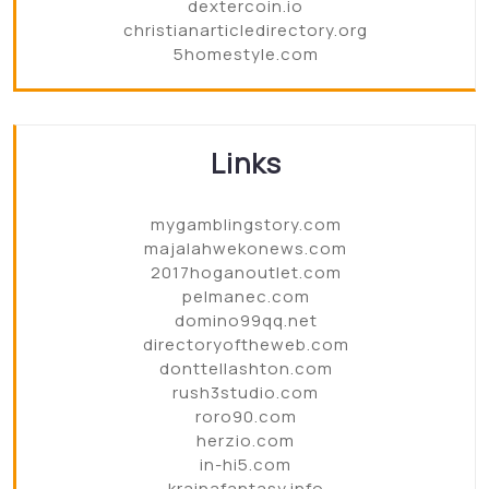
dextercoin.io
christianarticledirectory.org
5homestyle.com
Links
mygamblingstory.com
majalahwekonews.com
2017hoganoutlet.com
pelmanec.com
domino99qq.net
directoryoftheweb.com
donttellashton.com
rush3studio.com
roro90.com
herzio.com
in-hi5.com
krainafantasy.info