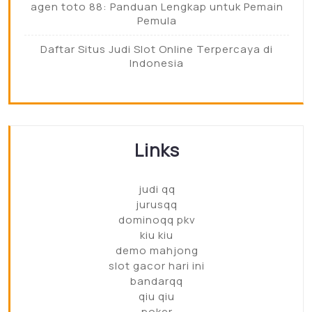
agen toto 88: Panduan Lengkap untuk Pemain
Pemula
Daftar Situs Judi Slot Online Terpercaya di
Indonesia
Links
judi qq
jurusqq
dominoqq pkv
kiu kiu
demo mahjong
slot gacor hari ini
bandarqq
qiu qiu
poker