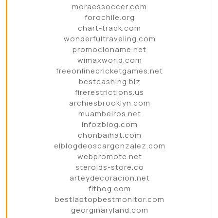
moraessoccer.com
forochile.org
chart-track.com
wonderfultraveling.com
promocioname.net
wimaxworld.com
freeonlinecricketgames.net
bestcashing.biz
firerestrictions.us
archiesbrooklyn.com
muambeiros.net
infozblog.com
chonbaihat.com
elblogdeoscargonzalez.com
webpromote.net
steroids-store.co
arteydecoracion.net
fithog.com
bestlaptopbestmonitor.com
georginaryland.com