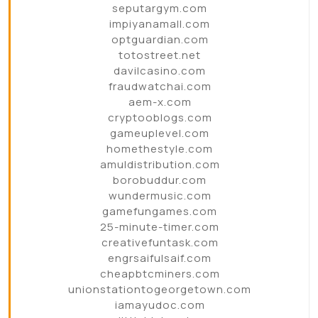
seputargym.com
impiyanamall.com
optguardian.com
totostreet.net
davilcasino.com
fraudwatchai.com
aem-x.com
cryptooblogs.com
gameuplevel.com
homethestyle.com
amuldistribution.com
borobuddur.com
wundermusic.com
gamefungames.com
25-minute-timer.com
creativefuntask.com
engrsaifulsaif.com
cheapbtcminers.com
unionstationtogeorgetown.com
iamayudoc.com