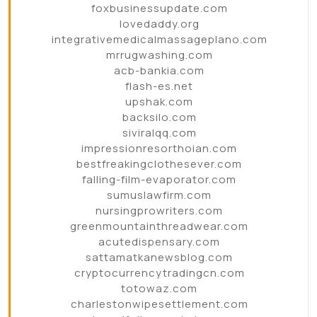
foxbusinessupdate.com
lovedaddy.org
integrativemedicalmassageplano.com
mrrugwashing.com
acb-bankia.com
flash-es.net
upshak.com
backsilo.com
siviralqq.com
impressionresorthoian.com
bestfreakingclothesever.com
falling-film-evaporator.com
sumuslawfirm.com
nursingprowriters.com
greenmountainthreadwear.com
acutedispensary.com
sattamatkanewsblog.com
cryptocurrencytradingcn.com
totowaz.com
charlestonwipesettlement.com