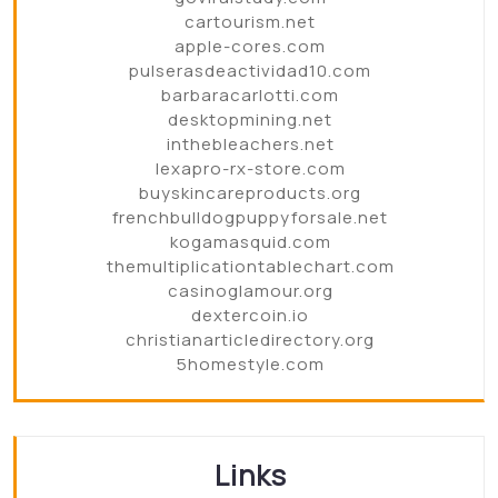
cartourism.net
apple-cores.com
pulserasdeactividad10.com
barbaracarlotti.com
desktopmining.net
inthebleachers.net
lexapro-rx-store.com
buyskincareproducts.org
frenchbulldogpuppyforsale.net
kogamasquid.com
themultiplicationtablechart.com
casinoglamour.org
dextercoin.io
christianarticledirectory.org
5homestyle.com
Links