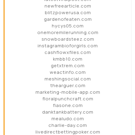
newfreearticle.com
blitzpowerusa.com
gardenofeaten.com
hycys05.com
onemoremilerunning.com
snowboardsteez.com
instagrambioforgirls.com
cashflowxfiles.com
kmbb10.com
getxtrem.com
weactinfo.com
meshingsocial.com
thearguer.com
marketing-mobile-app.com
floralpunchcraft.com
fiasone.com
danktankbattery.com
mealudo.com
charlie-day.com
livedirectbettingpoker.com