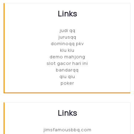
Links
judi qq
jurusqq
dominoqq pkv
kiu kiu
demo mahjong
slot gacor hari ini
bandarqq
qiu qiu
poker
Links
jimsfamousbbq.com