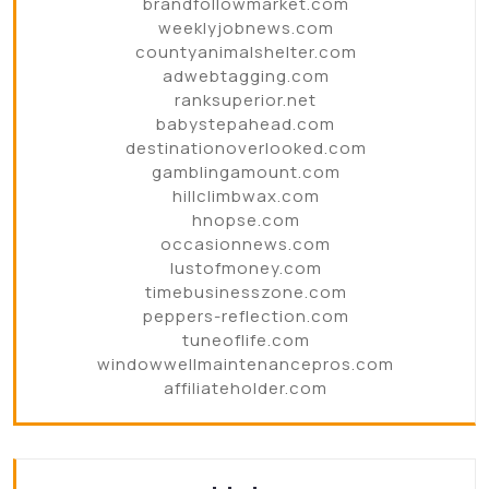
brandfollowmarket.com
weeklyjobnews.com
countyanimalshelter.com
adwebtagging.com
ranksuperior.net
babystepahead.com
destinationoverlooked.com
gamblingamount.com
hillclimbwax.com
hnopse.com
occasionnews.com
lustofmoney.com
timebusinesszone.com
peppers-reflection.com
tuneoflife.com
windowwellmaintenancepros.com
affiliateholder.com