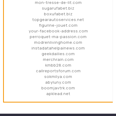
mon-tresse-de-lit.com
sugarufabet.biz
boxufabet.biz
topgearautoservices.net
figurine-jouet.com
your-facebook-address.com
perroquet-ma-passion.com
modrenlivinghome.com
instadatahelpainews.com
geekdailies.com
merchrain.com
kmbb28.com
callreportsforum.com
sokmilya.com
abyluny.com
boomjavtrk.com
apklead.net