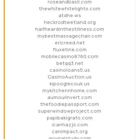
roseandbasil.com
thewhitewhitelights.com
atdhe.ws
heckrodtwetland.org
halfheardinthestillness.com
mybestmassagechair.com
ericreed.net
fluxetine.com
mobilecasino8760.com
betqq3.net
casinoloans5.us
CasinoAuction.us
kipooglecouk.us
mykitchennhome.com
aumoulinvert.com
thefoodiepassport.com
superwindowproject.com
papibakigrafo.com
icanhazjs.com
canimpact.org
goviralstudy.com