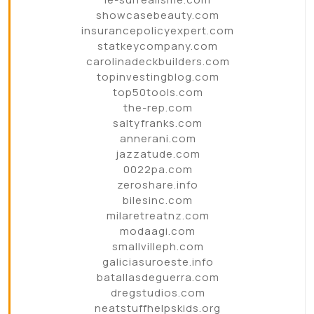
showcasebeauty.com
insurancepolicyexpert.com
statkeycompany.com
carolinadeckbuilders.com
topinvestingblog.com
top50tools.com
the-rep.com
saltyfranks.com
annerani.com
jazzatude.com
0022pa.com
zeroshare.info
bilesinc.com
milaretreatnz.com
modaagi.com
smallvilleph.com
galiciasuroeste.info
batallasdeguerra.com
dregstudios.com
neatstuffhelpskids.org