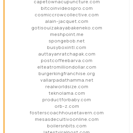
capetownacupuncture.com
bitcoinvideospro.com
cosmiccrowcollective.com
alain-jacquet.com
gotisouizakayabakeneko.com
meshpoint.me
spongebob.net
busyboxintl.com
auttayanratchapak.com
postcoffeebarva.com
elteatromilliondollar.com
burgerkingfranchise.org
vallarpadathamma.net
realworldsize.com
teknolama.com
productforbaby.com
orb-z.com
fosterscoachhousetavern.com
mesasdecultivoonline.com
boilersnbits.com
latestviralpost.com