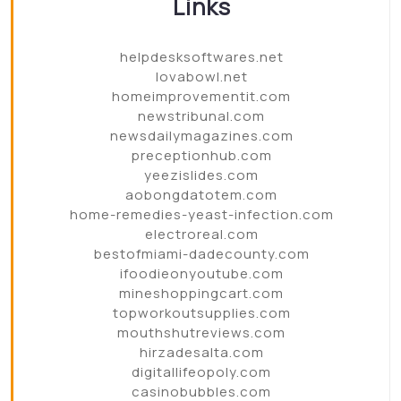
Links
helpdesksoftwares.net
lovabowl.net
homeimprovementit.com
newstribunal.com
newsdailymagazines.com
preceptionhub.com
yeezislides.com
aobongdatotem.com
home-remedies-yeast-infection.com
electroreal.com
bestofmiami-dadecounty.com
ifoodieonyoutube.com
mineshoppingcart.com
topworkoutsupplies.com
mouthshutreviews.com
hirzadesalta.com
digitallifeopoly.com
casinobubbles.com