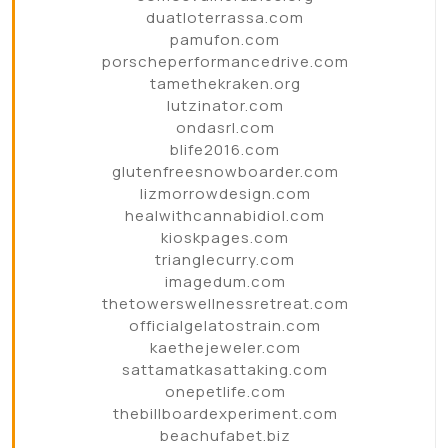
duatloterrassa.com
pamufon.com
porscheperformancedrive.com
tamethekraken.org
lutzinator.com
ondasrl.com
blife2016.com
glutenfreesnowboarder.com
lizmorrowdesign.com
healwithcannabidiol.com
kioskpages.com
trianglecurry.com
imagedum.com
thetowerswellnessretreat.com
officialgelatostrain.com
kaethejeweler.com
sattamatkasattaking.com
onepetlife.com
thebillboardexperiment.com
beachufabet.biz