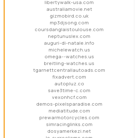
libertywalk-usa.com
australiamovie.net
gizmobird.co.uk
mp3djsong.com
coursdanglaistoulouse.com
neptunuslex.com
auguri-di-natale.info
michelewatch.us
omega--watches.us
breitling-watches.us
tgarnettcentrallautoads.com
fixadvert.com
autopluz.co
save3time-c.com
vexonhcf.com
demos-pixelsparadise.com
mediatitude.com
prewarmotorcycles.com
simracinglinks.com
dosyamerkezi.net
le-surrealisme.com