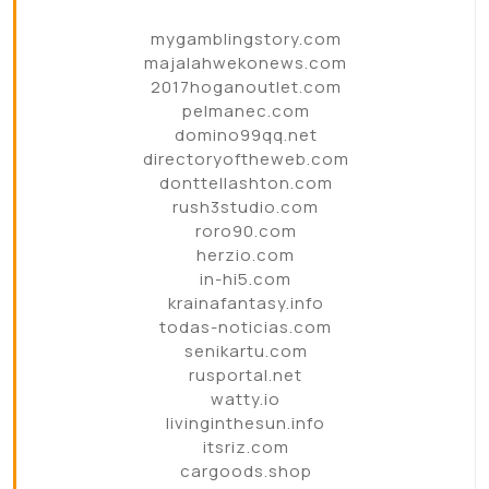
mygamblingstory.com
majalahwekonews.com
2017hoganoutlet.com
pelmanec.com
domino99qq.net
directoryoftheweb.com
donttellashton.com
rush3studio.com
roro90.com
herzio.com
in-hi5.com
krainafantasy.info
todas-noticias.com
senikartu.com
rusportal.net
watty.io
livinginthesun.info
itsriz.com
cargoods.shop