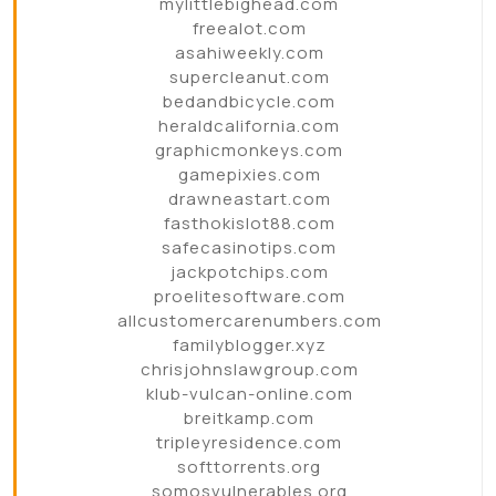
mylittlebighead.com
freealot.com
asahiweekly.com
supercleanut.com
bedandbicycle.com
heraldcalifornia.com
graphicmonkeys.com
gamepixies.com
drawneastart.com
fasthokislot88.com
safecasinotips.com
jackpotchips.com
proelitesoftware.com
allcustomercarenumbers.com
familyblogger.xyz
chrisjohnslawgroup.com
klub-vulcan-online.com
breitkamp.com
tripleyresidence.com
softtorrents.org
somosvulnerables.org