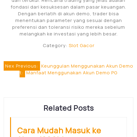
dan terukur. Rencana trading yang jelas adalah
fondasi dari kesuksesan dalam pasar keuangan.
Dengan berlatih di akun demo, trader bisa
menentukan parameter yang sesuai dengan
preferensi dan toleransi risiko mereka sebelum
melangkah ke investasi yang lebih besar.
Category:
Slot Gacor
Post
Nex
Previous:
Keunggulan Menggunakan Akun Demo
t:
Manfaat Menggunakan Akun Demo PG
navigation
Related Posts
Cara Mudah Masuk ke