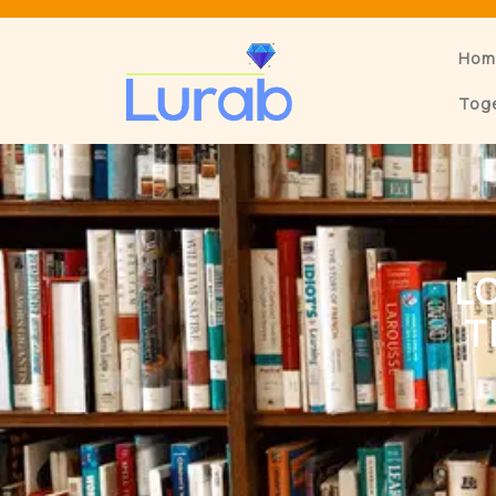
Skip
to
content
Hom
Toge
L
T