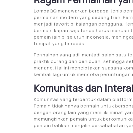
LombaQQ menawarkan berbagai jenis perma
permainan modern yang sedang tren. Perm
menjadi favorit di kalangan pengguna. 
bermain kapan saja tanpa harus mencari t
pemain lain di seluruh Indonesia, mening
tempat yang berbeda.
Permainan yang adil menjadi salah satu f
praktik curang dan penipuan, sehingga se
menang. Hal ini menciptakan suasana kom
kembali lagi untuk mencoba peruntungan 
Komunitas dan Intera
Komunitas yang terbentuk dalam platform
Pemain tidak hanya bermain untuk berse
dengan orang lain yang memiliki minat y
memungkinkan pemain untuk berkomunikasi
pemain bahkan menjalin persahabatan yang