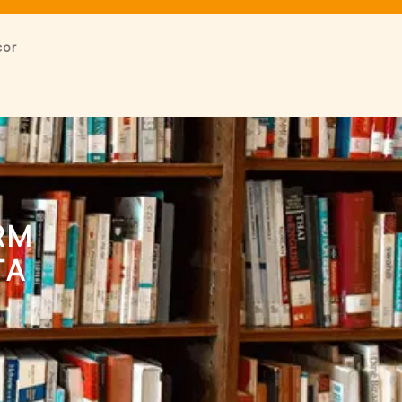
cor
RM
TA