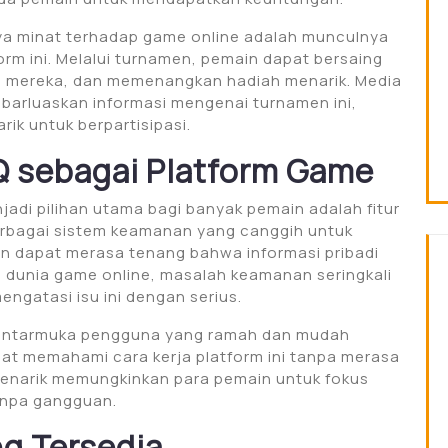
ya minat terhadap game online adalah munculnya
orm ini. Melalui turnamen, pemain dapat bersaing
n mereka, dan memenangkan hadiah menarik. Media
barluaskan informasi mengenai turnamen ini,
ik untuk berpartisipasi.
 sebagai Platform Game
di pilihan utama bagi banyak pemain adalah fitur
erbagai sistem keamanan yang canggih untuk
n dapat merasa tenang bahwa informasi pribadi
 dunia game online, masalah keamanan seringkali
gatasi isu ini dengan serius.
n antarmuka pengguna yang ramah dan mudah
at memahami cara kerja platform ini tanpa merasa
enarik memungkinkan para pemain untuk fokus
anpa gangguan.
g Tersedia