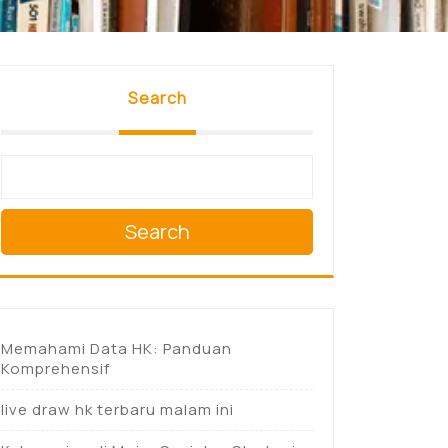
Search
Search
Memahami Data HK: Panduan
Komprehensif
live draw hk terbaru malam ini