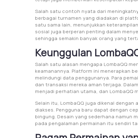
Salah satu contoh nyata dari meningkatn
berbagai turnamen yang diadakan di platf
satu sama lain, menunjukkan keterampila
sosial juga berperan penting dalam menye
sehingga semakin banyak orang yang tertar
Keunggulan LombaQQ
Salah satu alasan mengapa LombaQQ menja
keamanannya. Platform ini menerapkan b
melindungi data penggunanya. Para pemai
dan transaksi mereka aman terjaga. Dalam
menjadi perhatian utama, dan LombaQQ men
Selain itu, LombaQQ juga dikenal denga
diakses. Pengguna baru dapat dengan cep
bingung. Desain yang sederhana namun m
pada pengalaman permainan itu sendiri t
Ragam Permainan yan