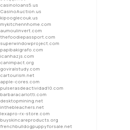
casinoloans5.us
CasinoAuction.us
kipooglecouk.us
mykitchennhome.com
aumoulinvert.com
thefoodiepassport.com
superwindowproject.com
papibakigrafo.com
icanhazjs.com
canimpact.org
goviralstudy.com
cartourism.net
apple-cores.com
pulserasdeactividad10.com
barbaracarlotti.com
desktopmining.net
inthebleachers.net
lexapro-rx-store.com
buyskincareproducts.org
frenchbulldogpuppyforsale.net