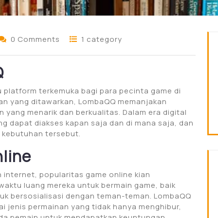
0 Comments
1 category
Q
 platform terkemuka bagi para pecinta game di
inan yang ditawarkan, LombaQQ memanjakan
ang menarik dan berkualitas. Dalam era digital
ng dapat diakses kapan saja dan di mana saja, dan
 kebutuhan tersebut.
line
internet, popularitas game online kian
aktu luang mereka untuk bermain game, baik
tuk bersosialisasi dengan teman-teman. LombaQQ
i jenis permainan yang tidak hanya menghibur,
ada pemain untuk mendapatkan keuntungan.