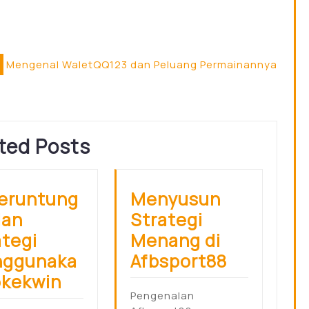
Mengenal WaletQQ123 dan Peluang Permainannya
ted Posts
eruntung
Menyusun
dan
Strategi
ategi
Menang di
ggunaka
Afbsport88
okekwin
Pengenalan