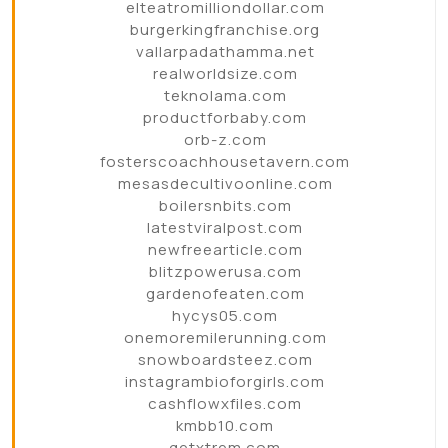
elteatromilliondollar.com
burgerkingfranchise.org
vallarpadathamma.net
realworldsize.com
teknolama.com
productforbaby.com
orb-z.com
fosterscoachhousetavern.com
mesasdecultivoonline.com
boilersnbits.com
latestviralpost.com
newfreearticle.com
blitzpowerusa.com
gardenofeaten.com
hycys05.com
onemoremilerunning.com
snowboardsteez.com
instagrambioforgirls.com
cashflowxfiles.com
kmbb10.com
getxtrem.com