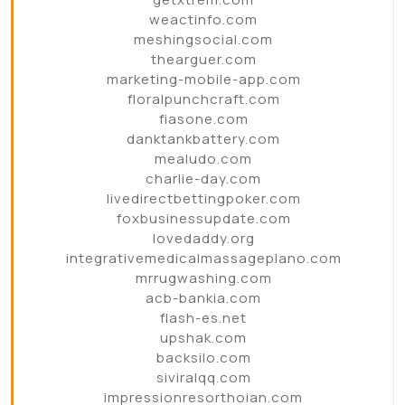
weactinfo.com
meshingsocial.com
thearguer.com
marketing-mobile-app.com
floralpunchcraft.com
fiasone.com
danktankbattery.com
mealudo.com
charlie-day.com
livedirectbettingpoker.com
foxbusinessupdate.com
lovedaddy.org
integrativemedicalmassageplano.com
mrrugwashing.com
acb-bankia.com
flash-es.net
upshak.com
backsilo.com
siviralqq.com
impressionresorthoian.com