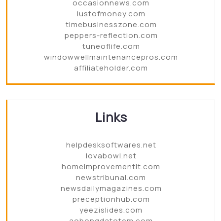
occasionnews.com
lustofmoney.com
timebusinesszone.com
peppers-reflection.com
tuneoflife.com
windowwellmaintenancepros.com
affiliateholder.com
Links
helpdesksoftwares.net
lovabowl.net
homeimprovementit.com
newstribunal.com
newsdailymagazines.com
preceptionhub.com
yeezislides.com
aobongdatotem.com