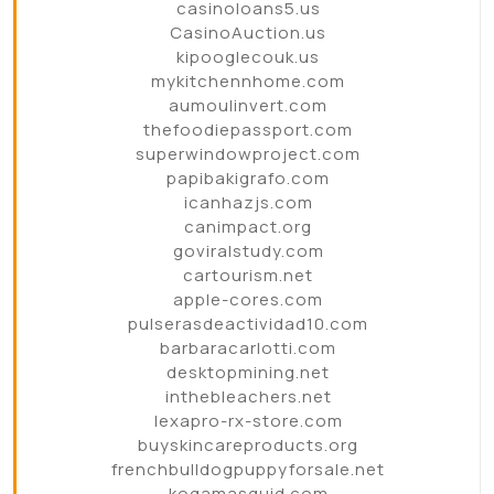
casinoloans5.us
CasinoAuction.us
kipooglecouk.us
mykitchennhome.com
aumoulinvert.com
thefoodiepassport.com
superwindowproject.com
papibakigrafo.com
icanhazjs.com
canimpact.org
goviralstudy.com
cartourism.net
apple-cores.com
pulserasdeactividad10.com
barbaracarlotti.com
desktopmining.net
inthebleachers.net
lexapro-rx-store.com
buyskincareproducts.org
frenchbulldogpuppyforsale.net
kogamasquid.com