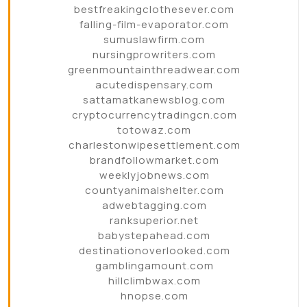
bestfreakingclothesever.com
falling-film-evaporator.com
sumuslawfirm.com
nursingprowriters.com
greenmountainthreadwear.com
acutedispensary.com
sattamatkanewsblog.com
cryptocurrencytradingcn.com
totowaz.com
charlestonwipesettlement.com
brandfollowmarket.com
weeklyjobnews.com
countyanimalshelter.com
adwebtagging.com
ranksuperior.net
babystepahead.com
destinationoverlooked.com
gamblingamount.com
hillclimbwax.com
hnopse.com