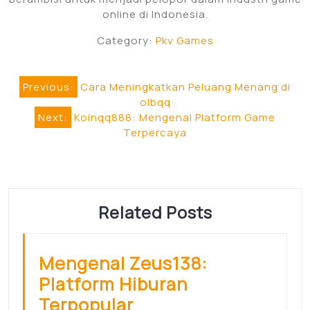
online di Indonesia.
Category:
Pkv Games
Post
Previous:
Cara Meningkatkan Peluang Menang di
olbqq
navigation
Next:
Koinqq888: Mengenal Platform Game
Terpercaya
Related Posts
Mengenal Zeus138:
Platform Hiburan
Terpopular