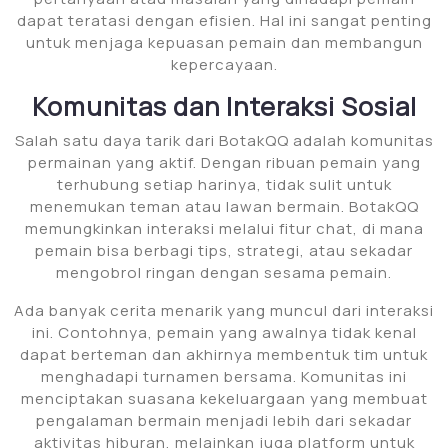
dapat teratasi dengan efisien. Hal ini sangat penting
untuk menjaga kepuasan pemain dan membangun
kepercayaan.
Komunitas dan Interaksi Sosial
Salah satu daya tarik dari BotakQQ adalah komunitas
permainan yang aktif. Dengan ribuan pemain yang
terhubung setiap harinya, tidak sulit untuk
menemukan teman atau lawan bermain. BotakQQ
memungkinkan interaksi melalui fitur chat, di mana
pemain bisa berbagi tips, strategi, atau sekadar
mengobrol ringan dengan sesama pemain.
Ada banyak cerita menarik yang muncul dari interaksi
ini. Contohnya, pemain yang awalnya tidak kenal
dapat berteman dan akhirnya membentuk tim untuk
menghadapi turnamen bersama. Komunitas ini
menciptakan suasana kekeluargaan yang membuat
pengalaman bermain menjadi lebih dari sekadar
aktivitas hiburan, melainkan juga platform untuk