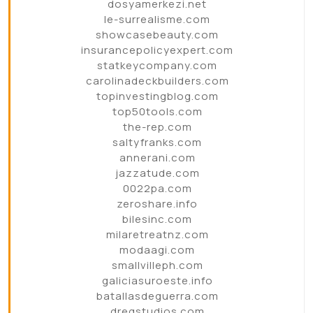
dosyamerkezi.net
le-surrealisme.com
showcasebeauty.com
insurancepolicyexpert.com
statkeycompany.com
carolinadeckbuilders.com
topinvestingblog.com
top50tools.com
the-rep.com
saltyfranks.com
annerani.com
jazzatude.com
0022pa.com
zeroshare.info
bilesinc.com
milaretreatnz.com
modaagi.com
smallvilleph.com
galiciasuroeste.info
batallasdeguerra.com
dregstudios.com