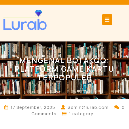
Skip
to
content
Ope
But
MENGENAL BOTAKQQ:
PLATFORM GAME KARTU
TERPOPULER
17 September, 2025
admin@lurab.com
0
Comments
1 category