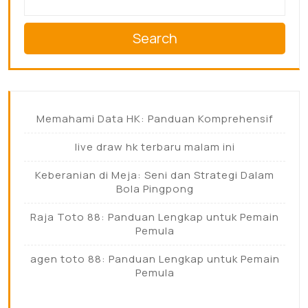
Search
Memahami Data HK: Panduan Komprehensif
live draw hk terbaru malam ini
Keberanian di Meja: Seni dan Strategi Dalam
Bola Pingpong
Raja Toto 88: Panduan Lengkap untuk Pemain
Pemula
agen toto 88: Panduan Lengkap untuk Pemain
Pemula