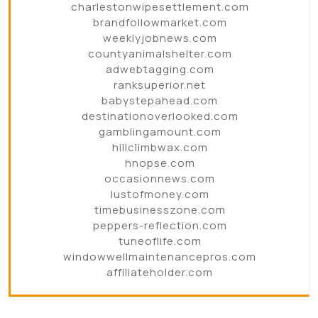
charlestonwipesettlement.com
brandfollowmarket.com
weeklyjobnews.com
countyanimalshelter.com
adwebtagging.com
ranksuperior.net
babystepahead.com
destinationoverlooked.com
gamblingamount.com
hillclimbwax.com
hnopse.com
occasionnews.com
lustofmoney.com
timebusinesszone.com
peppers-reflection.com
tuneoflife.com
windowwellmaintenancepros.com
affiliateholder.com