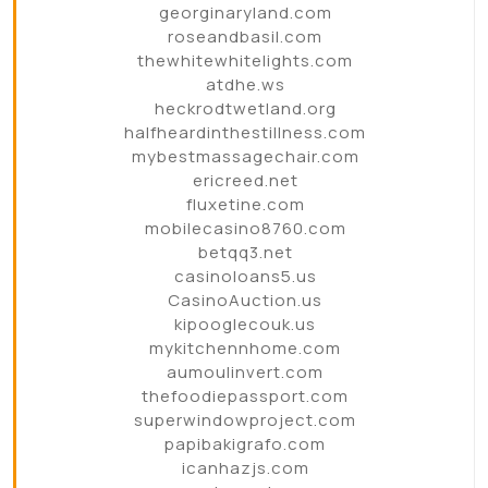
georginaryland.com
roseandbasil.com
thewhitewhitelights.com
atdhe.ws
heckrodtwetland.org
halfheardinthestillness.com
mybestmassagechair.com
ericreed.net
fluxetine.com
mobilecasino8760.com
betqq3.net
casinoloans5.us
CasinoAuction.us
kipooglecouk.us
mykitchennhome.com
aumoulinvert.com
thefoodiepassport.com
superwindowproject.com
papibakigrafo.com
icanhazjs.com