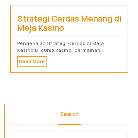
Strategi Cerdas Menang di
Meja Kasino
Pengenalan Strategi Cerdas di Meja
Kasino Di dunia kasino, permainan…
Read More
Search