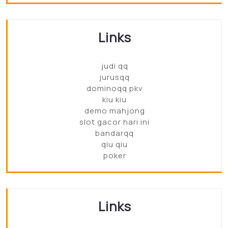
Links
judi qq
jurusqq
dominoqq pkv
kiu kiu
demo mahjong
slot gacor hari ini
bandarqq
qiu qiu
poker
Links