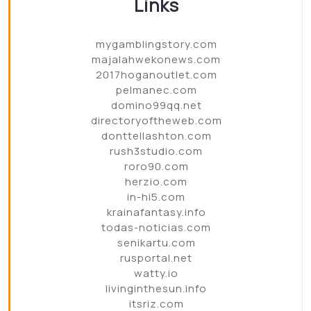
Links
mygamblingstory.com
majalahwekonews.com
2017hoganoutlet.com
pelmanec.com
domino99qq.net
directoryoftheweb.com
donttellashton.com
rush3studio.com
roro90.com
herzio.com
in-hi5.com
krainafantasy.info
todas-noticias.com
senikartu.com
rusportal.net
watty.io
livinginthesun.info
itsriz.com