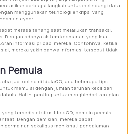
mentasikan berbagai langkah untuk melindungi data
Dengan menggunakan teknologi enkripsi yang
ancaman cyber.
dapat merasa tenang saat melakukan transaksi,
na. Dengan adanya sistem keamanan yang kuat,
coran informasi pribadi mereka. Contohnya, ketika
sial, mereka yakin bahwa informasi tersebut tidak
in Pemula
oba judi online di IdolaQQ, ada beberapa tips
 untuk memulai dengan jumlah taruhan kecil dan
ahulu. Hal ini penting untuk menghindari kerugian
yang tersedia di situs IdolaQQ, pemain pemula
manfaat. Dengan demikian, mereka dapat
 permainan sekaligus menikmati pengalaman