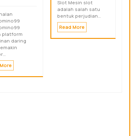
Slot Mesin slot
adalah salah satu
nalan
bentuk perjudian…
omino99
Read More
omino99
 platform
inan daring
semakin
er…
 More