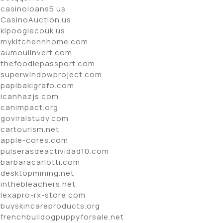
casinoloans5.us
CasinoAuction.us
kipooglecouk.us
mykitchennhome.com
aumoulinvert.com
thefoodiepassport.com
superwindowproject.com
papibakigrafo.com
icanhazjs.com
canimpact.org
goviralstudy.com
cartourism.net
apple-cores.com
pulserasdeactividad10.com
barbaracarlotti.com
desktopmining.net
inthebleachers.net
lexapro-rx-store.com
buyskincareproducts.org
frenchbulldogpuppyforsale.net