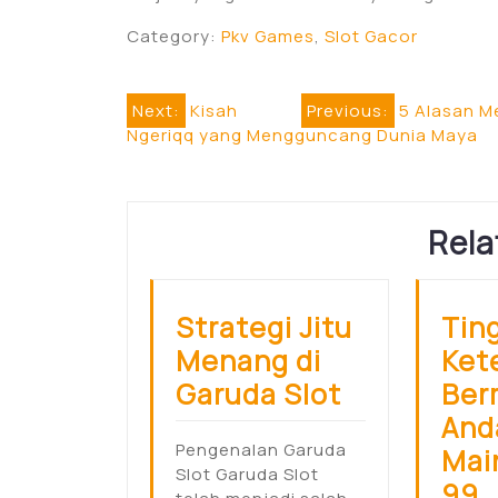
Category:
Pkv Games
,
Slot Gacor
Post
Next:
Kisah
Previous:
5 Alasan M
Ngeriqq yang Mengguncang Dunia Maya
navigation
Rela
Strategi Jitu
Tin
Menang di
Ket
Garuda Slot
Ber
And
Pengenalan Garuda
Mai
Slot Garuda Slot
99