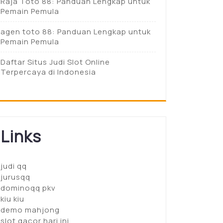
Raja Toto 88: Panduan Lengkap untuk
Pemain Pemula
agen toto 88: Panduan Lengkap untuk
Pemain Pemula
Daftar Situs Judi Slot Online
Terpercaya di Indonesia
Links
judi qq
jurusqq
dominoqq pkv
kiu kiu
demo mahjong
slot gacor hari ini