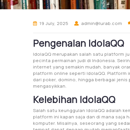
19 July, 2025
admin@lurab.com
Pengenalan IdolaQQ
IdolaQQ merupakan salah satu platform jud
pecinta permainan judi di Indonesia. Sei
internet yang semakin mudah, banyak orang
platform online seperti IdolaQQ. Platform
dari poker, domino, hingga berbagai jenis
mengasyikkan.
Kelebihan IdolaQQ
Salah satu keunggulan IdolaQQ adalah k
platform ini kapan saja dan di mana saj
komputer. Misalnya, seseorang yang seda
tempat dapat dengan mudah memanfaatkan