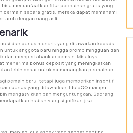
ar bisa memanfaatkan fitur permainan gratis yang
gan bermain secara gratis, mereka dapat memahami
rtaruh dengan uang asli.
enarik
omosi dan bonus menarik yang ditawarkan kepada
an untuk anggota baru hingga promo mingguan dan
rik dan mempertahankan pemain. Misalnya,
at menerima bonus deposit yang meningkatkan
patan lebih besar untuk memenangkan permainan.
agi pemain baru, tetapi juga memberikan insentif
acam bonus yang ditawarkan, IdolaQQ mampu
ebih mengasyikkan dan menguntungkan. Seorang
mendapatkan hadiah yang signifikan jika
ivasi menjadi dua aspek yang sangat penting.