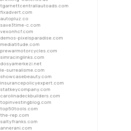
tgarnettcentrallautoads.com
fixadvert.com
autopluz.co
save3time-c.com
vexonhcf.com
demos-pixelsparadise.com
mediatitude.com
prewarmotorcycles.com
simracinglinks.com
dosyamerkezi.net
le-surrealisme.com
showcasebeauty.com
insurancepolicyexpert.com
statkeycompany.com
carolinadeckbuilders.com
topinvestingblog.com
top50tools.com
the-rep.com
saltyfranks.com
annerani.com