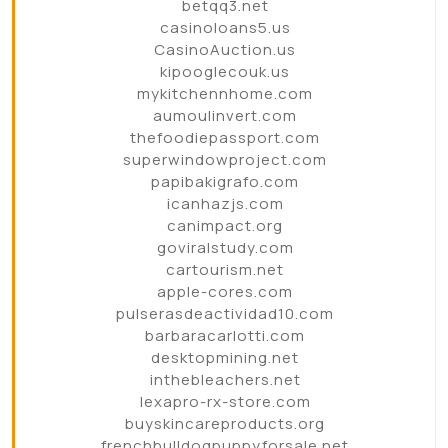
betqq3.net
casinoloans5.us
CasinoAuction.us
kipooglecouk.us
mykitchennhome.com
aumoulinvert.com
thefoodiepassport.com
superwindowproject.com
papibakigrafo.com
icanhazjs.com
canimpact.org
goviralstudy.com
cartourism.net
apple-cores.com
pulserasdeactividad10.com
barbaracarlotti.com
desktopmining.net
inthebleachers.net
lexapro-rx-store.com
buyskincareproducts.org
frenchbulldogpuppyforsale.net