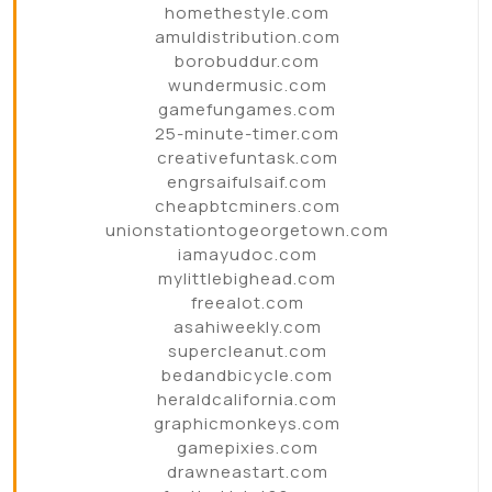
homethestyle.com
amuldistribution.com
borobuddur.com
wundermusic.com
gamefungames.com
25-minute-timer.com
creativefuntask.com
engrsaifulsaif.com
cheapbtcminers.com
unionstationtogeorgetown.com
iamayudoc.com
mylittlebighead.com
freealot.com
asahiweekly.com
supercleanut.com
bedandbicycle.com
heraldcalifornia.com
graphicmonkeys.com
gamepixies.com
drawneastart.com