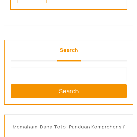
Search
Search
Memahami Dana Toto: Panduan Komprehensif