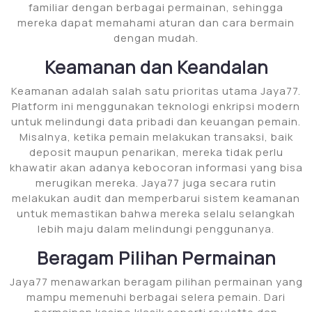
familiar dengan berbagai permainan, sehingga
mereka dapat memahami aturan dan cara bermain
dengan mudah.
Keamanan dan Keandalan
Keamanan adalah salah satu prioritas utama Jaya77.
Platform ini menggunakan teknologi enkripsi modern
untuk melindungi data pribadi dan keuangan pemain.
Misalnya, ketika pemain melakukan transaksi, baik
deposit maupun penarikan, mereka tidak perlu
khawatir akan adanya kebocoran informasi yang bisa
merugikan mereka. Jaya77 juga secara rutin
melakukan audit dan memperbarui sistem keamanan
untuk memastikan bahwa mereka selalu selangkah
lebih maju dalam melindungi penggunanya.
Beragam Pilihan Permainan
Jaya77 menawarkan beragam pilihan permainan yang
mampu memenuhi berbagai selera pemain. Dari