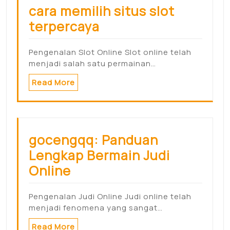
cara memilih situs slot
terpercaya
Pengenalan Slot Online Slot online telah
menjadi salah satu permainan…
Read More
gocengqq: Panduan
Lengkap Bermain Judi
Online
Pengenalan Judi Online Judi online telah
menjadi fenomena yang sangat…
Read More