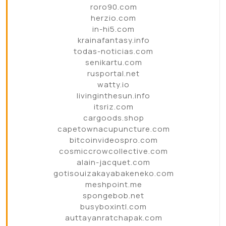
roro90.com
herzio.com
in-hi5.com
krainafantasy.info
todas-noticias.com
senikartu.com
rusportal.net
watty.io
livinginthesun.info
itsriz.com
cargoods.shop
capetownacupuncture.com
bitcoinvideospro.com
cosmiccrowcollective.com
alain-jacquet.com
gotisouizakayabakeneko.com
meshpoint.me
spongebob.net
busyboxintl.com
auttayanratchapak.com