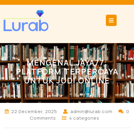
Skip
to
content
Ope
But
MENGENAL JAYA77:
PLATFORM TERPERCAYA
UNTUK JUDI ONLINE
22 December, 2025
admin@lurab.com
0
Comments
4 categories