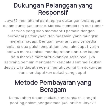
Dukungan Pelanggan yang
Responsif
Jaya77 memahami pentingnya dukungan pelanggan
dalam dunia judi online. Mereka memiliki tim customer
service yang siap membantu pemain dengan
berbagai pertanyaan dan masalah yang mungkin
mereka hadapi. Dengan layanan yang tersedia
selama dua puluh empat jam, pemain dapat yakin
bahwa mereka akan mendapatkan bantuan kapan
saja mereka membutuhkannya. Misalnya, jika
seorang pemain mengalami kendala saat melakukan
deposit, ia dapat segera menghubungi tim dukungan
dan mendapatkan solusi yang cepat.
Metode Pembayaran yang
Beragam
Kemudahan dalam melakukan transaksi sangat
penting dalam pengalaman judi online. Jaya77