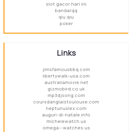
slot gacor hari ini
bandarqq
qiu qiu
poker
Links
jimsfamousbbq.com
libertywalk-usa.com
australiamovie.net
gizmobird.co.uk
mp3djsong.com
coursdanglaistoulouse.com
neptunuslex.com
auguri-di-natale.info
michelewatch.us
omega--watches.us