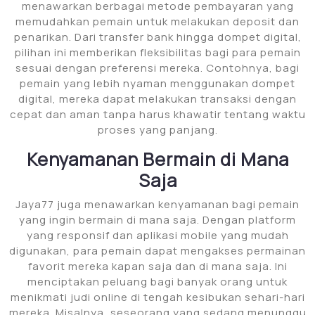
menawarkan berbagai metode pembayaran yang
memudahkan pemain untuk melakukan deposit dan
penarikan. Dari transfer bank hingga dompet digital,
pilihan ini memberikan fleksibilitas bagi para pemain
sesuai dengan preferensi mereka. Contohnya, bagi
pemain yang lebih nyaman menggunakan dompet
digital, mereka dapat melakukan transaksi dengan
cepat dan aman tanpa harus khawatir tentang waktu
proses yang panjang.
Kenyamanan Bermain di Mana
Saja
Jaya77 juga menawarkan kenyamanan bagi pemain
yang ingin bermain di mana saja. Dengan platform
yang responsif dan aplikasi mobile yang mudah
digunakan, para pemain dapat mengakses permainan
favorit mereka kapan saja dan di mana saja. Ini
menciptakan peluang bagi banyak orang untuk
menikmati judi online di tengah kesibukan sehari-hari
mereka. Misalnya, seseorang yang sedang menunggu