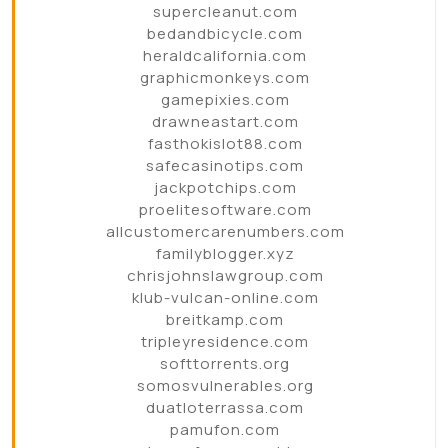
supercleanut.com
bedandbicycle.com
heraldcalifornia.com
graphicmonkeys.com
gamepixies.com
drawneastart.com
fasthokislot88.com
safecasinotips.com
jackpotchips.com
proelitesoftware.com
allcustomercarenumbers.com
familyblogger.xyz
chrisjohnslawgroup.com
klub-vulcan-online.com
breitkamp.com
tripleyresidence.com
softtorrents.org
somosvulnerables.org
duatloterrassa.com
pamufon.com