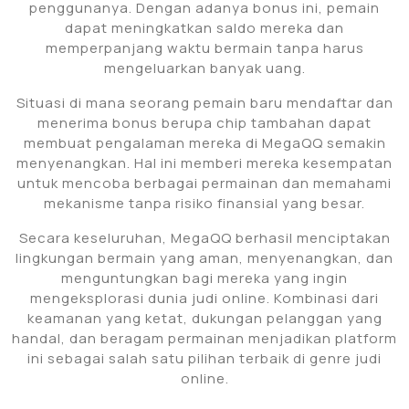
penggunanya. Dengan adanya bonus ini, pemain
dapat meningkatkan saldo mereka dan
memperpanjang waktu bermain tanpa harus
mengeluarkan banyak uang.
Situasi di mana seorang pemain baru mendaftar dan
menerima bonus berupa chip tambahan dapat
membuat pengalaman mereka di MegaQQ semakin
menyenangkan. Hal ini memberi mereka kesempatan
untuk mencoba berbagai permainan dan memahami
mekanisme tanpa risiko finansial yang besar.
Secara keseluruhan, MegaQQ berhasil menciptakan
lingkungan bermain yang aman, menyenangkan, dan
menguntungkan bagi mereka yang ingin
mengeksplorasi dunia judi online. Kombinasi dari
keamanan yang ketat, dukungan pelanggan yang
handal, dan beragam permainan menjadikan platform
ini sebagai salah satu pilihan terbaik di genre judi
online.