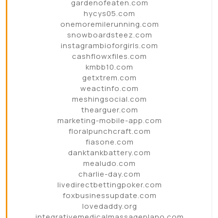
gardenofeaten.com
hycys05.com
onemoremilerunning.com
snowboardsteez.com
instagrambioforgirls.com
cashflowxfiles.com
kmbb10.com
getxtrem.com
weactinfo.com
meshingsocial.com
thearguer.com
marketing-mobile-app.com
floralpunchcraft.com
fiasone.com
danktankbattery.com
mealudo.com
charlie-day.com
livedirectbettingpoker.com
foxbusinessupdate.com
lovedaddy.org
integrativemedicalmassageplano.com