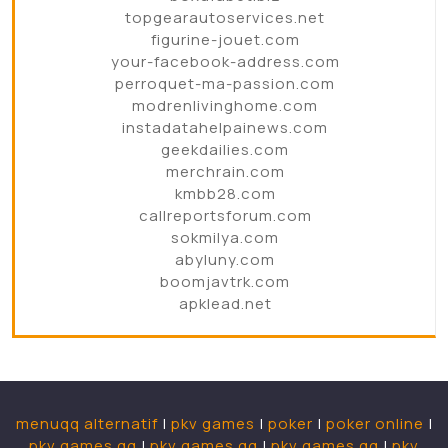
topgearautoservices.net
figurine-jouet.com
your-facebook-address.com
perroquet-ma-passion.com
modrenlivinghome.com
instadatahelpainews.com
geekdailies.com
merchrain.com
kmbb28.com
callreportsforum.com
sokmilya.com
abyluny.com
boomjavtrk.com
apklead.net
menuqq alternatif
|
pkv games
|
poker
|
poker online
|
pkv games qq
|
pkv games qq
|
pkv games qq
|
pkv