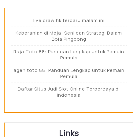
live draw hk terbaru malam ini
Keberanian di Meja: Seni dan Strategi Dalam
Bola Pingpong
Raja Toto 88: Panduan Lengkap untuk Pemain
Pemula
agen toto 88: Panduan Lengkap untuk Pemain
Pemula
Daftar Situs Judi Slot Online Terpercaya di
Indonesia
Links