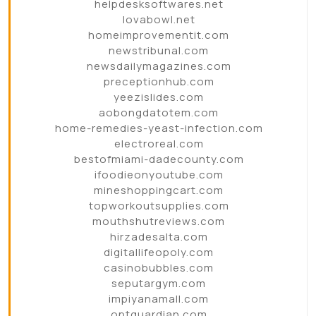
helpdesksoftwares.net
lovabowl.net
homeimprovementit.com
newstribunal.com
newsdailymagazines.com
preceptionhub.com
yeezislides.com
aobongdatotem.com
home-remedies-yeast-infection.com
electroreal.com
bestofmiami-dadecounty.com
ifoodieonyoutube.com
mineshoppingcart.com
topworkoutsupplies.com
mouthshutreviews.com
hirzadesalta.com
digitallifeopoly.com
casinobubbles.com
seputargym.com
impiyanamall.com
optguardian.com