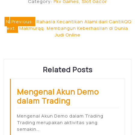
Category:
Pkv Games
,
Slot Gacor
Post
N
Previous:
Rahasia Kecantikan Alami dari CantikQQ
ext:
Makmurqq: Membangun Keberhasilan di Dunia
navigation
Judi Online
Related Posts
Mengenal Akun Demo
dalam Trading
Mengenal Akun Demo dalam Trading
Trading merupakan aktivitas yang
semakin…