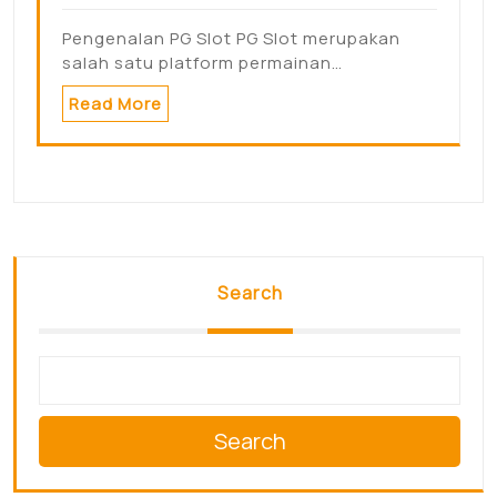
Pengenalan PG Slot PG Slot merupakan
salah satu platform permainan…
Read More
Search
Search