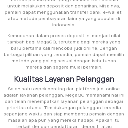
untuk melakukan deposit dan penarikan. Misalnya,
pemain dapat menggunakan transfer bank, e-wallet,
atau metode pembayaran lainnya yang populer di
Indonesia.
Kemudahan dalam proses deposit ini menjadi nilai
tambah bagi MegaQQ, terutama bagi mereka yang
baru pertama kali mencoba judi online. Dengan
berbagai pilihan yang tersedia, pemain dapat memilih
metode yang paling sesuai dengan kebutuhan
mereka dan segera mulai bermain.
Kualitas Layanan Pelanggan
Salah satu aspek penting dari platform judi online
adalah layanan pelanggan. MegaQQ memahami hal ini
dan telah menempatkan layanan pelanggan sebagai
prioritas utama. Tim dukungan pelanggan tersedia
sepanjang waktu dan siap membantu pemain dengan
masalah apa pun yang mereka hadapi. Apakah itu
terkait dengan pendaftaran, deposit, atau