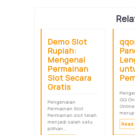
Rela
Demo Slot
qqo
Rupiah:
Pan
Mengenal
Len
Permainan
unt
Slot Secara
Pem
Gratis
Penge
QQ On
Pengenalan
Online
Permainan Slot
merup
Permainan slot telah
menjadi salah satu
Read
pilihan…