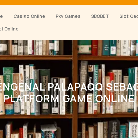
e
Casino Online
Pkv Games
SBOBET
Slot Ga
l Online
ENGENAL PALAPAQQ SEBAG
PLATFORM GAME ONLINE