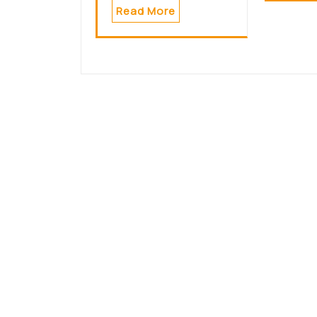
Read More