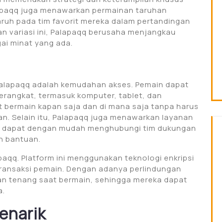
lapaqq juga menawarkan permainan taruhan
ruh pada tim favorit mereka dalam pertandingan
n variasi ini, Palapaqq berusaha menjangkau
ai minat yang ada.
 Palapaqq adalah kemudahan akses. Pemain dapat
perangkat, termasuk komputer, tablet, dan
 bermain kapan saja dan di mana saja tanpa harus
n. Selain itu, Palapaqq juga menawarkan layanan
in dapat dengan mudah menghubungi tim dukungan
n bantuan.
qq. Platform ini menggunakan teknologi enkripsi
transaksi pemain. Dengan adanya perlindungan
an tenang saat bermain, sehingga mereka dapat
a.
enarik