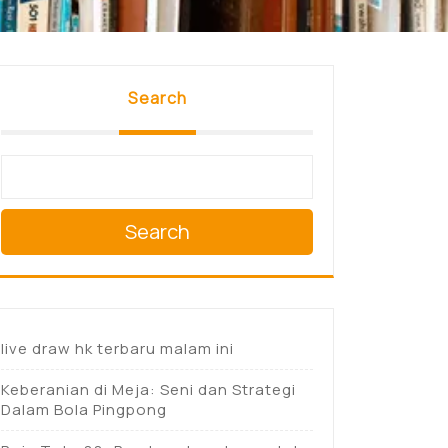
Search
Search
live draw hk terbaru malam ini
Keberanian di Meja: Seni dan Strategi
Dalam Bola Pingpong