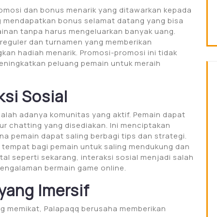
romosi dan bonus menarik yang ditawarkan kepada
ng mendapatkan bonus selamat datang yang bisa
inan tanpa harus mengeluarkan banyak uang.
 reguler dan turnamen yang memberikan
n hadiah menarik. Promosi-promosi ini tidak
eningkatkan peluang pemain untuk meraih
si Sosial
dalah adanya komunitas yang aktif. Pemain dapat
tur chatting yang disediakan. Ini menciptakan
 pemain dapat saling berbagi tips dan strategi.
di tempat bagi pemain untuk saling mendukung dan
tal seperti sekarang, interaksi sosial menjadi salah
pengalaman bermain game online.
yang Imersif
ang memikat, Palapaqq berusaha memberikan