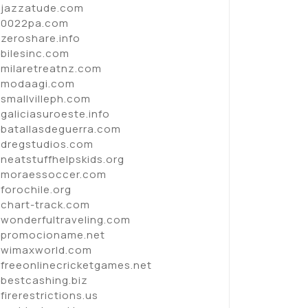
jazzatude.com
0022pa.com
zeroshare.info
bilesinc.com
milaretreatnz.com
modaagi.com
smallvilleph.com
galiciasuroeste.info
batallasdeguerra.com
dregstudios.com
neatstuffhelpskids.org
moraessoccer.com
forochile.org
chart-track.com
wonderfultraveling.com
promocioname.net
wimaxworld.com
freeonlinecricketgames.net
bestcashing.biz
firerestrictions.us