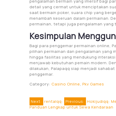
pengalaman bermain yang imersif bagi pa
detail yang cermat untuk menciptakan sua
saat bermain poker, suara chip yang berge
menambah keseruan dalam permainan. Den
permainan, tetapi juga pengalaman yang t
Kesimpulan Menggun
Bagi para penggemar permainan online, 
pilihan permainan dan pengalaman yang m
hingga fasilitas yang mendukung interaksi
menjawab kebutuhan pemain modern. Deng
dilakukan, Palapaqq siap menjadi sahabat
penggemar.
Category:
Casino Online
,
Pkv Games
Post
Next:
rentalqq:
Previous:
Hokijudiqq: M
Panduan Lengkap untuk Sewa Kendaraan
navigation