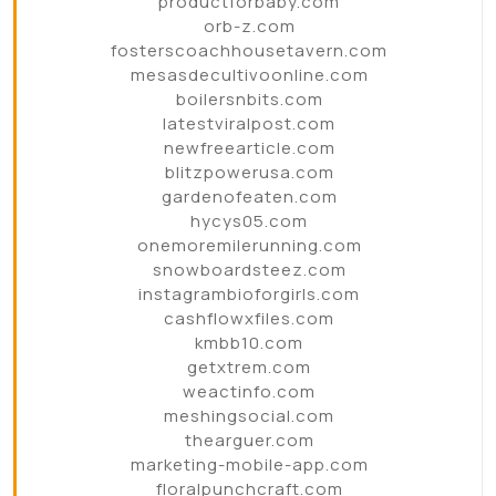
productforbaby.com
orb-z.com
fosterscoachhousetavern.com
mesasdecultivoonline.com
boilersnbits.com
latestviralpost.com
newfreearticle.com
blitzpowerusa.com
gardenofeaten.com
hycys05.com
onemoremilerunning.com
snowboardsteez.com
instagrambioforgirls.com
cashflowxfiles.com
kmbb10.com
getxtrem.com
weactinfo.com
meshingsocial.com
thearguer.com
marketing-mobile-app.com
floralpunchcraft.com