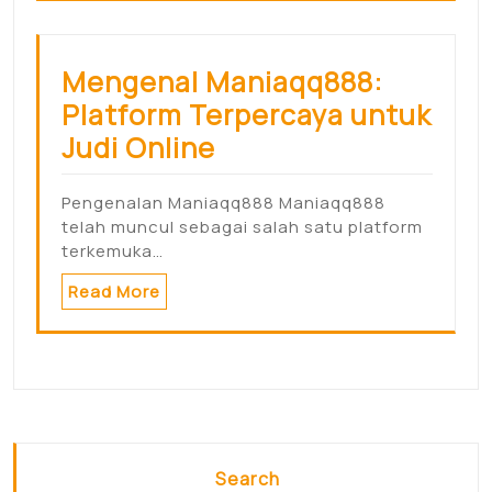
Mengenal Maniaqq888:
Platform Terpercaya untuk
Judi Online
Pengenalan Maniaqq888 Maniaqq888
telah muncul sebagai salah satu platform
terkemuka…
Read More
Search