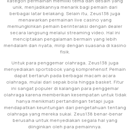
kategori permainan memiliki tema dan desain yang
unik, menjadikannya menarik bagi pemain dari
berbagai latar belakang. Selain itu, Zeus138 juga
menawarkan permainan live casino yang
memungkinkan pemain berinteraksi dengan dealer
secara langsung melalui streaming video. Hal ini
menciptakan pengalaman bermain yang lebih
mendalam dan nyata, mirip dengan suasana di kasino
fisik.
Untuk para penggemar olahraga, Zeus138 juga
menyediakan sportsbook yang komprehensif. Pemain
dapat bertaruh pada berbagai macam acara
olahraga, mulai dari sepak bola hingga basket. Fitur
ini sangat populer di kalangan para penggemar
olahraga karena memberikan kesempatan untuk tidak
hanya menikmati pertandingan tetapi juga
mendapatkan keuntungan dari pengetahuan tentang
olahraga yang mereka sukai. Zeus138 benar-benar
berusaha untuk menyediakan segala hal yang
diinginkan oleh para pemainnya.