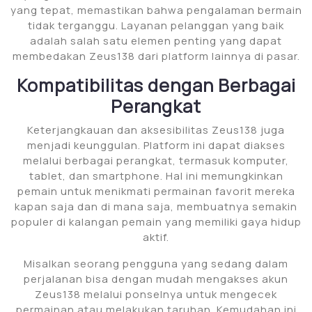
yang tepat, memastikan bahwa pengalaman bermain
tidak terganggu. Layanan pelanggan yang baik
adalah salah satu elemen penting yang dapat
membedakan Zeus138 dari platform lainnya di pasar.
Kompatibilitas dengan Berbagai
Perangkat
Keterjangkauan dan aksesibilitas Zeus138 juga
menjadi keunggulan. Platform ini dapat diakses
melalui berbagai perangkat, termasuk komputer,
tablet, dan smartphone. Hal ini memungkinkan
pemain untuk menikmati permainan favorit mereka
kapan saja dan di mana saja, membuatnya semakin
populer di kalangan pemain yang memiliki gaya hidup
aktif.
Misalkan seorang pengguna yang sedang dalam
perjalanan bisa dengan mudah mengakses akun
Zeus138 melalui ponselnya untuk mengecek
permainan atau melakukan taruhan. Kemudahan ini