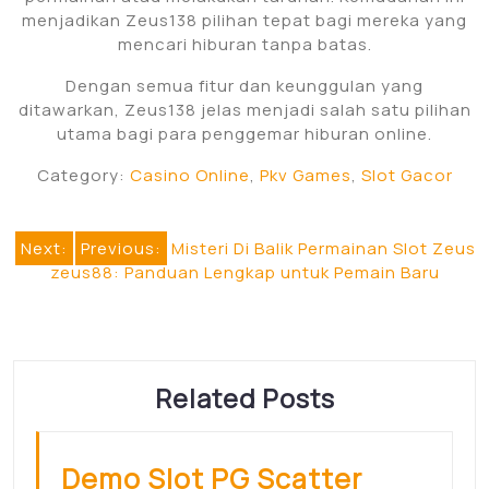
menjadikan Zeus138 pilihan tepat bagi mereka yang
mencari hiburan tanpa batas.
Dengan semua fitur dan keunggulan yang
ditawarkan, Zeus138 jelas menjadi salah satu pilihan
utama bagi para penggemar hiburan online.
Category:
Casino Online
,
Pkv Games
,
Slot Gacor
Post
Next:
Previous:
Misteri Di Balik Permainan Slot Zeus
zeus88: Panduan Lengkap untuk Pemain Baru
navigation
Related Posts
Demo Slot PG Scatter