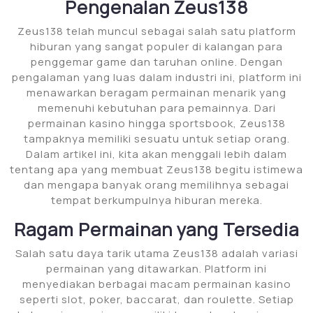
Pengenalan Zeus138
Zeus138 telah muncul sebagai salah satu platform
hiburan yang sangat populer di kalangan para
penggemar game dan taruhan online. Dengan
pengalaman yang luas dalam industri ini, platform ini
menawarkan beragam permainan menarik yang
memenuhi kebutuhan para pemainnya. Dari
permainan kasino hingga sportsbook, Zeus138
tampaknya memiliki sesuatu untuk setiap orang.
Dalam artikel ini, kita akan menggali lebih dalam
tentang apa yang membuat Zeus138 begitu istimewa
dan mengapa banyak orang memilihnya sebagai
tempat berkumpulnya hiburan mereka.
Ragam Permainan yang Tersedia
Salah satu daya tarik utama Zeus138 adalah variasi
permainan yang ditawarkan. Platform ini
menyediakan berbagai macam permainan kasino
seperti slot, poker, baccarat, dan roulette. Setiap