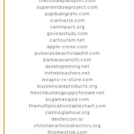
thefoodiepassport.com
superwindowproject.com
papibakigrafo.com
icanhazjs.com
canimpact.org
goviralstudy.com
cartourism.net
apple-cores.com
pulserasdeactividad10.com
barbaracarlotti.com
desktopmining.net
inthebleachers.net
lexapro-rx-store.com
buyskincareproducts.org
frenchbulldogpuppyforsale.net
kogamasquid.com
themultiplicationtablechart.com
casinoglamour.org
dextercoin.io
christianarticledirectory.org
5homestyle.com