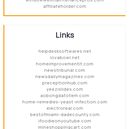
affiliateholder.com
Links
helpdesksoftwares.net
lovabowl.net
homeimprovementit.com
newstribunal.com
newsdailymagazines.com
preceptionhub.com
yeezislides.com
aobongdatotem.com
home-remedies-yeast-infection.com
electroreal.com
bestofmiami-dadecounty.com
ifoodieonyoutube.com
mineshoppingcart.com