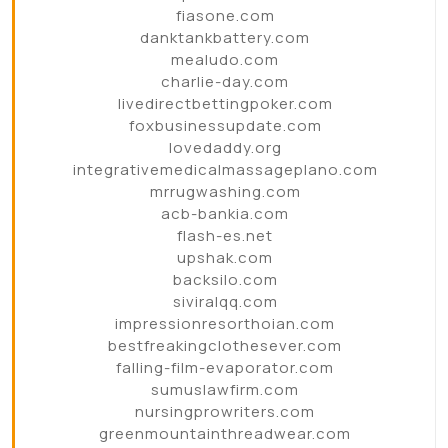
fiasone.com
danktankbattery.com
mealudo.com
charlie-day.com
livedirectbettingpoker.com
foxbusinessupdate.com
lovedaddy.org
integrativemedicalmassageplano.com
mrrugwashing.com
acb-bankia.com
flash-es.net
upshak.com
backsilo.com
siviralqq.com
impressionresorthoian.com
bestfreakingclothesever.com
falling-film-evaporator.com
sumuslawfirm.com
nursingprowriters.com
greenmountainthreadwear.com