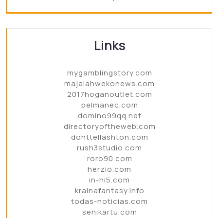
Links
mygamblingstory.com
majalahwekonews.com
2017hoganoutlet.com
pelmanec.com
domino99qq.net
directoryoftheweb.com
donttellashton.com
rush3studio.com
roro90.com
herzio.com
in-hi5.com
krainafantasy.info
todas-noticias.com
senikartu.com