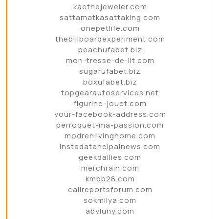
kaethejeweler.com
sattamatkasattaking.com
onepetlife.com
thebillboardexperiment.com
beachufabet.biz
mon-tresse-de-lit.com
sugarufabet.biz
boxufabet.biz
topgearautoservices.net
figurine-jouet.com
your-facebook-address.com
perroquet-ma-passion.com
modrenlivinghome.com
instadatahelpainews.com
geekdailies.com
merchrain.com
kmbb28.com
callreportsforum.com
sokmilya.com
abyluny.com