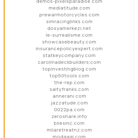
demos-pixelsparadise.com
mediatitude.com
prewarmotorcycles.com
simracinglinks.com
dosyamerkezi.net
le-surrealisme.com
showcasebeauty.com
insurancepolicyexpert.com
statkeycompany.com
carolinadeckbuilders.com
topinvestingblog.com
top50tools.com
the-rep.com
saltyfranks.com
annerani.com
jazzatude.com
0022pa.com
zeroshare.info
bilesinc.com
milaretreatnz.com
modaagi.com