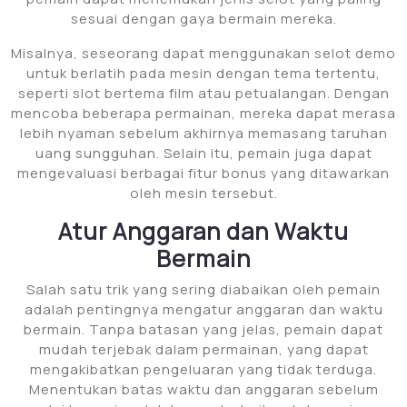
sesuai dengan gaya bermain mereka.
Misalnya, seseorang dapat menggunakan selot demo
untuk berlatih pada mesin dengan tema tertentu,
seperti slot bertema film atau petualangan. Dengan
mencoba beberapa permainan, mereka dapat merasa
lebih nyaman sebelum akhirnya memasang taruhan
uang sungguhan. Selain itu, pemain juga dapat
mengevaluasi berbagai fitur bonus yang ditawarkan
oleh mesin tersebut.
Atur Anggaran dan Waktu
Bermain
Salah satu trik yang sering diabaikan oleh pemain
adalah pentingnya mengatur anggaran dan waktu
bermain. Tanpa batasan yang jelas, pemain dapat
mudah terjebak dalam permainan, yang dapat
mengakibatkan pengeluaran yang tidak terduga.
Menentukan batas waktu dan anggaran sebelum