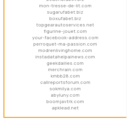
mon-tresse-de-lit.com
sugarufabet.biz
boxufabet.biz
topgearautoservices.net
figurine-jouet.com
your-facebook-address.com
perroquet-ma-passion.com
modrenlivinghome.com
instadatahelpainews.com
geekdailies.com
merchrain.com
kmbb28.com
callreportsforum.com
sokmilya.com
abyluny.com
boomjavtrk.com
apklead.net