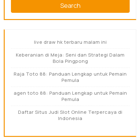
Search
live draw hk terbaru malam ini
Keberanian di Meja: Seni dan Strategi Dalam
Bola Pingpong
Raja Toto 88: Panduan Lengkap untuk Pemain
Pemula
agen toto 88: Panduan Lengkap untuk Pemain
Pemula
Daftar Situs Judi Slot Online Terpercaya di
Indonesia