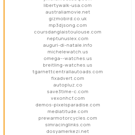
libertywalk-usa.com
australiamovie.net
gizmobird.co.uk
mp3djsong.com
coursdanglaistoulouse.com
neptunuslex.com
auguri-di-natale.info
michelewatch.us
omega--watches.us
breitling-watches.us
tgarnettcentrallautoads.com
fixadvert.com
autopluz.co
save3time-c.com
vexonhcf.com
demos-pixelsparadise.com
mediatitude.com
prewarmotorcycles.com
simracinglinks.com
dosyamerkezi.net