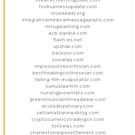
foxbusinessupdate.com
lovedaddy.org
integrativemedicalmassageplano.com
mrrugwashing.com
acb-bankia.com
flash-es.net
upshak.com
backsilo.com
siviralqq.com
impressionresorthoian.com
bestfreakingclothesever.com
falling-film-evaporator.com
sumuslawfirm.com
nursingprowriters.com
greenmountainthreadwear.com
acutedispensary.com
sattamatkanewsblog.com
cryptocurrencytradingcn.com
totowaz.com
charlestonwipesettlement.com