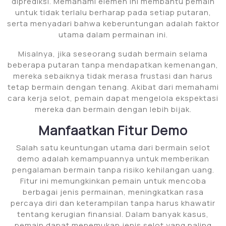
diprediksi. Memahami elemen ini membantu pemain
untuk tidak terlalu berharap pada setiap putaran,
serta menyadari bahwa keberuntungan adalah faktor
utama dalam permainan ini.
Misalnya, jika seseorang sudah bermain selama
beberapa putaran tanpa mendapatkan kemenangan,
mereka sebaiknya tidak merasa frustasi dan harus
tetap bermain dengan tenang. Akibat dari memahami
cara kerja selot, pemain dapat mengelola ekspektasi
mereka dan bermain dengan lebih bijak.
Manfaatkan Fitur Demo
Salah satu keuntungan utama dari bermain selot
demo adalah kemampuannya untuk memberikan
pengalaman bermain tanpa risiko kehilangan uang.
Fitur ini memungkinkan pemain untuk mencoba
berbagai jenis permainan, meningkatkan rasa
percaya diri dan keterampilan tanpa harus khawatir
tentang kerugian finansial. Dalam banyak kasus,
pemain dapat menemukan jenis selot yang paling