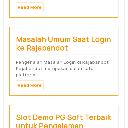
Read More
Masalah Umum Saat Login
ke Rajabandot
Pengenalan Masalah Login di Rajabandot
Rajabandot merupakan salah satu
platform…
Read More
Slot Demo PG Soft Terbaik
untuk Pengalaman