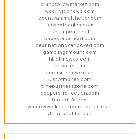
brandfollowmarket.com
weeklyjobnews.com
countyanimalshelter.com
adwebtagging.com
ranksuperior.net
babystepahead.com
destinationoverlooked.com
gamblingamount.com
hillclimbwax.com
hnopse.com
occasionnews.com
lustofmoney.com
timebusinesszone.com
peppers-reflection.com
tuneoflife.com
windowwellmaintenancepros.com
affiliateholder.com