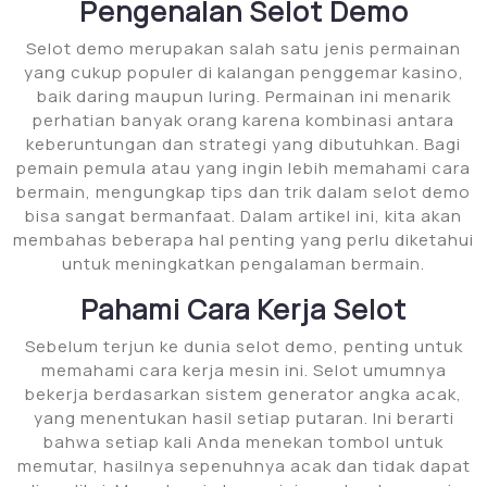
Pengenalan Selot Demo
Selot demo merupakan salah satu jenis permainan
yang cukup populer di kalangan penggemar kasino,
baik daring maupun luring. Permainan ini menarik
perhatian banyak orang karena kombinasi antara
keberuntungan dan strategi yang dibutuhkan. Bagi
pemain pemula atau yang ingin lebih memahami cara
bermain, mengungkap tips dan trik dalam selot demo
bisa sangat bermanfaat. Dalam artikel ini, kita akan
membahas beberapa hal penting yang perlu diketahui
untuk meningkatkan pengalaman bermain.
Pahami Cara Kerja Selot
Sebelum terjun ke dunia selot demo, penting untuk
memahami cara kerja mesin ini. Selot umumnya
bekerja berdasarkan sistem generator angka acak,
yang menentukan hasil setiap putaran. Ini berarti
bahwa setiap kali Anda menekan tombol untuk
memutar, hasilnya sepenuhnya acak dan tidak dapat