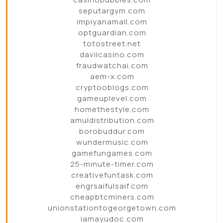
seputargym.com
impiyanamall.com
optguardian.com
totostreet.net
davilcasino.com
fraudwatchai.com
aem-x.com
cryptooblogs.com
gameuplevel.com
homethestyle.com
amuldistribution.com
borobuddur.com
wundermusic.com
gamefungames.com
25-minute-timer.com
creativefuntask.com
engrsaifulsaif.com
cheapbtcminers.com
unionstationtogeorgetown.com
iamayudoc.com