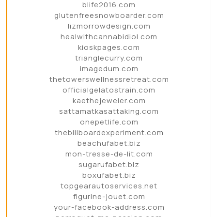
blife2016.com
glutenfreesnowboarder.com
lizmorrowdesign.com
healwithcannabidiol.com
kioskpages.com
trianglecurry.com
imagedum.com
thetowerswellnessretreat.com
officialgelatostrain.com
kaethejeweler.com
sattamatkasattaking.com
onepetlife.com
thebillboardexperiment.com
beachufabet.biz
mon-tresse-de-lit.com
sugarufabet.biz
boxufabet.biz
topgearautoservices.net
figurine-jouet.com
your-facebook-address.com