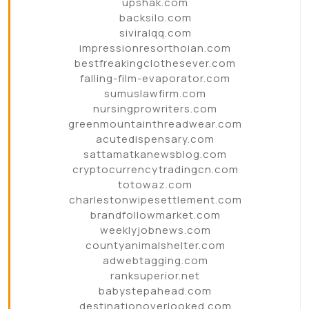
upshak.com
backsilo.com
siviralqq.com
impressionresorthoian.com
bestfreakingclothesever.com
falling-film-evaporator.com
sumuslawfirm.com
nursingprowriters.com
greenmountainthreadwear.com
acutedispensary.com
sattamatkanewsblog.com
cryptocurrencytradingcn.com
totowaz.com
charlestonwipesettlement.com
brandfollowmarket.com
weeklyjobnews.com
countyanimalshelter.com
adwebtagging.com
ranksuperior.net
babystepahead.com
destinationoverlooked.com