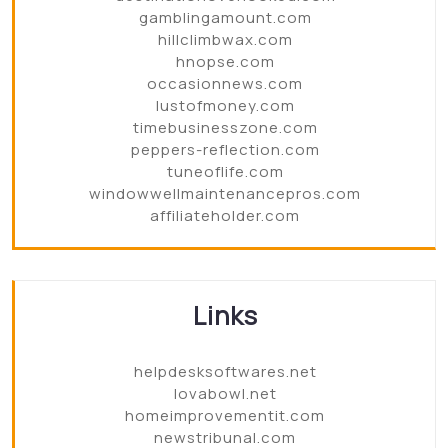
gamblingamount.com
hillclimbwax.com
hnopse.com
occasionnews.com
lustofmoney.com
timebusinesszone.com
peppers-reflection.com
tuneoflife.com
windowwellmaintenancepros.com
affiliateholder.com
Links
helpdesksoftwares.net
lovabowl.net
homeimprovementit.com
newstribunal.com