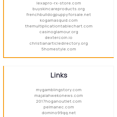
lexapro-rx-store.com
buyskincareproducts.org
frenchbulldogpuppyforsale.net
kogamasquid.com
themultiplicationtablechart.com
casinoglamour.org
dextercoin.io
christianarticledirectory.org
5homestyle.com
Links
mygamblingstory.com
majalahwekonews.com
2017hoganoutlet.com
pelmanec.com
domino99qq.net