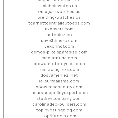
michelewatch.us
omega--watches.us
breitling-watches.us
tgarnettcentrallautoads.com
fixadvert.com
autopluz.co
save3time-c.com
vexonhcf.com
demos-pixelsparadise.com
mediatitude.com
prewarmotorcycles.com
simracinglinks.com
dosyamerkezi.net
le-surrealisme.com
showcasebeauty.com
insurancepolicyexpert.com
statkeycompany.com
carolinadeckbuilders.com
topinvestingblog.com
top50tools.com