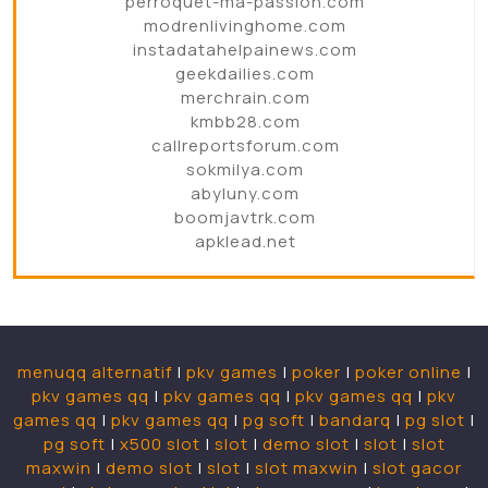
perroquet-ma-passion.com
modrenlivinghome.com
instadatahelpainews.com
geekdailies.com
merchrain.com
kmbb28.com
callreportsforum.com
sokmilya.com
abyluny.com
boomjavtrk.com
apklead.net
menuqq alternatif
|
pkv games
|
poker
|
poker online
|
pkv games qq
|
pkv games qq
|
pkv games qq
|
pkv
games qq
|
pkv games qq
|
pg soft
|
bandarq
|
pg slot
|
pg soft
|
x500 slot
|
slot
|
demo slot
|
slot
|
slot
maxwin
|
demo slot
|
slot
|
slot maxwin
|
slot gacor