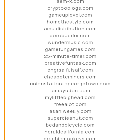
aem-x.com
cryptooblogs.com
gameuplevel.com
homethestyle.com
amuldistribution.com
borobuddur.com
wundermusic.com
gamefungames.com
25-minute-timer.com
creativefuntask.com
engrsaifulsaif.com
cheapbtcminers.com
unionstationtogeorgetown.com
iamayudoc.com
mylittlebighead.com
freealot.com
asahiweekly.com
supercleanut.com
bedandbicycle.com
heraldcalifornia.com
graphicmonkeys.com