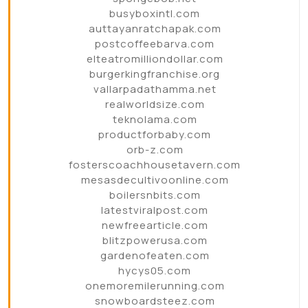
busyboxintl.com
auttayanratchapak.com
postcoffeebarva.com
elteatromilliondollar.com
burgerkingfranchise.org
vallarpadathamma.net
realworldsize.com
teknolama.com
productforbaby.com
orb-z.com
fosterscoachhousetavern.com
mesasdecultivoonline.com
boilersnbits.com
latestviralpost.com
newfreearticle.com
blitzpowerusa.com
gardenofeaten.com
hycys05.com
onemoremilerunning.com
snowboardsteez.com