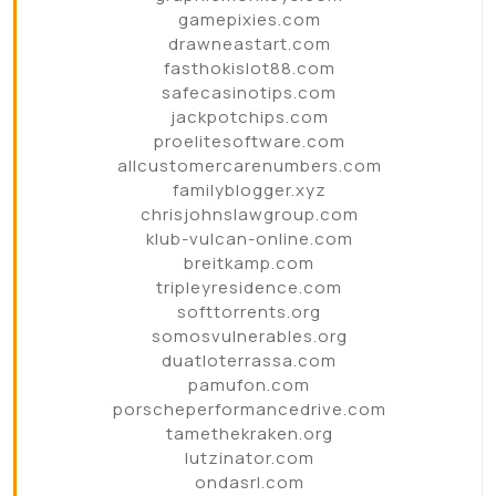
gamepixies.com
drawneastart.com
fasthokislot88.com
safecasinotips.com
jackpotchips.com
proelitesoftware.com
allcustomercarenumbers.com
familyblogger.xyz
chrisjohnslawgroup.com
klub-vulcan-online.com
breitkamp.com
tripleyresidence.com
softtorrents.org
somosvulnerables.org
duatloterrassa.com
pamufon.com
porscheperformancedrive.com
tamethekraken.org
lutzinator.com
ondasrl.com