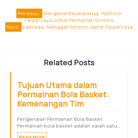
Post
Previous:
Mengenal Rajabalakqq: Platform
Terpercaya untuk Permainan Domino
navigation
Next:
pabrikqq: Menggali Potensi Game Terpercaya
Related Posts
Tujuan Utama dalam
Permainan Bola Basket:
Kemenangan Tim
Pengenalan Permainan Bola Basket
Permainan bola basket adalah salah satu…
Read More