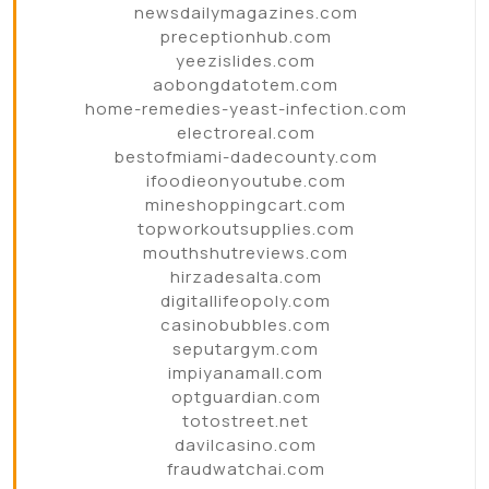
newsdailymagazines.com
preceptionhub.com
yeezislides.com
aobongdatotem.com
home-remedies-yeast-infection.com
electroreal.com
bestofmiami-dadecounty.com
ifoodieonyoutube.com
mineshoppingcart.com
topworkoutsupplies.com
mouthshutreviews.com
hirzadesalta.com
digitallifeopoly.com
casinobubbles.com
seputargym.com
impiyanamall.com
optguardian.com
totostreet.net
davilcasino.com
fraudwatchai.com