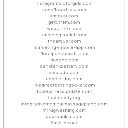
instagrambioforgirls.com
cashflowxfiles.com
kmbb10.com
getxtrem.com
weactinfo.com
meshingsocial.com
thearguer.com
marketing-mobile-app.com
floralpunchcraft.com
fiasone.com
danktankbattery.com
mealudo.com
charlie-day.com
livedirectbettingpoker.com
foxbusinessupdate.com
lovedaddy.org
integrativemedicalmassageplano.com
mrrugwashing.com
acb-bankia.com
flash-es.net