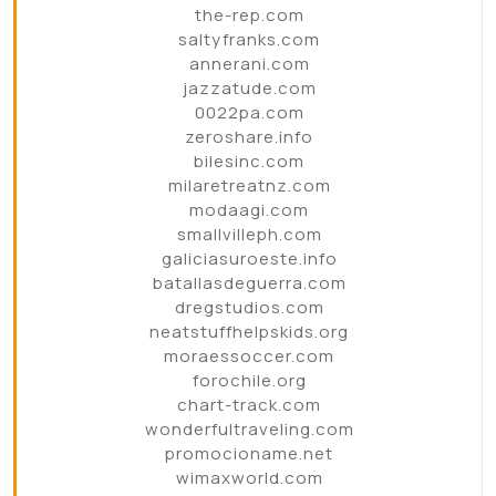
the-rep.com
saltyfranks.com
annerani.com
jazzatude.com
0022pa.com
zeroshare.info
bilesinc.com
milaretreatnz.com
modaagi.com
smallvilleph.com
galiciasuroeste.info
batallasdeguerra.com
dregstudios.com
neatstuffhelpskids.org
moraessoccer.com
forochile.org
chart-track.com
wonderfultraveling.com
promocioname.net
wimaxworld.com