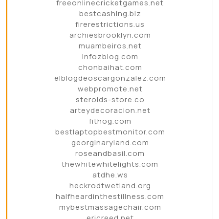
freeonlinecricketgames.net
bestcashing.biz
firerestrictions.us
archiesbrooklyn.com
muambeiros.net
infozblog.com
chonbaihat.com
elblogdeoscargonzalez.com
webpromote.net
steroids-store.co
arteydecoracion.net
fithog.com
bestlaptopbestmonitor.com
georginaryland.com
roseandbasil.com
thewhitewhitelights.com
atdhe.ws
heckrodtwetland.org
halfheardinthestillness.com
mybestmassagechair.com
ericreed.net