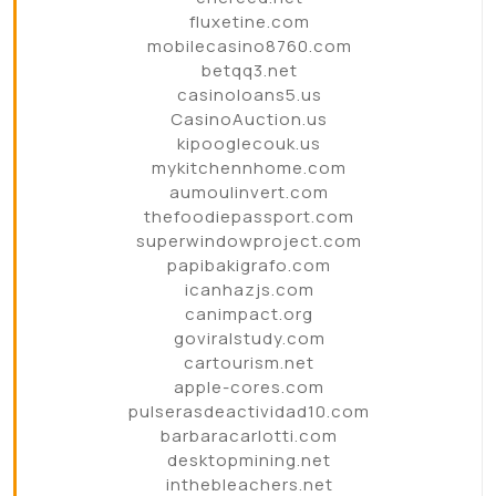
fluxetine.com
mobilecasino8760.com
betqq3.net
casinoloans5.us
CasinoAuction.us
kipooglecouk.us
mykitchennhome.com
aumoulinvert.com
thefoodiepassport.com
superwindowproject.com
papibakigrafo.com
icanhazjs.com
canimpact.org
goviralstudy.com
cartourism.net
apple-cores.com
pulserasdeactividad10.com
barbaracarlotti.com
desktopmining.net
inthebleachers.net