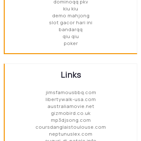
dominoqq pkv
kiu kiu
demo mahjong
slot gacor hari ini
bandarqq
qiu qiu
poker
Links
jimsfamousbbq.com
libertywalk-usa.com
australiamovie.net
gizmobird.co.uk
mp3djsong.com
coursdanglaistoulouse.com
neptunuslex.com
auguri-di-natale.info