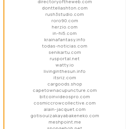
directoryoftheweb.com
donttellashton.com
rush3studio.com
roro90.com
herzio.com
in-hi5.com
krainafantasy.info
todas-noticias.com
senikartu.com
rusportal.net
watty.io
livinginthesun.info
itsriz.com
cargoods.shop
capetownacupuncture.com
bitcoinvideospro.com
cosmiccrowcollective.com
alain-jacquet.com
gotisouizakayabakeneko.com
meshpoint.me
spongebob.net