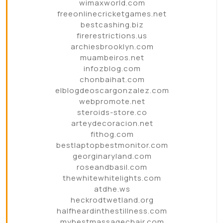
wimaxworld.com
freeonlinecricketgames.net
bestcashing.biz
firerestrictions.us
archiesbrooklyn.com
muambeiros.net
infozblog.com
chonbaihat.com
elblogdeoscargonzalez.com
webpromote.net
steroids-store.co
arteydecoracion.net
fithog.com
bestlaptopbestmonitor.com
georginaryland.com
roseandbasil.com
thewhitewhitelights.com
atdhe.ws
heckrodtwetland.org
halfheardinthestillness.com
mybestmassagechair.com