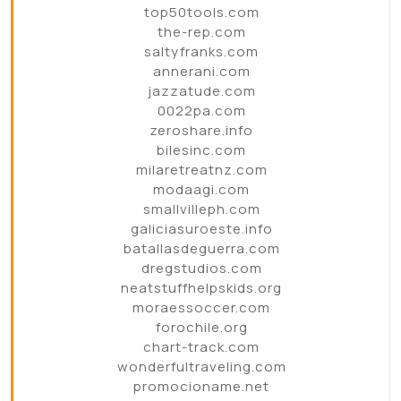
top50tools.com
the-rep.com
saltyfranks.com
annerani.com
jazzatude.com
0022pa.com
zeroshare.info
bilesinc.com
milaretreatnz.com
modaagi.com
smallvilleph.com
galiciasuroeste.info
batallasdeguerra.com
dregstudios.com
neatstuffhelpskids.org
moraessoccer.com
forochile.org
chart-track.com
wonderfultraveling.com
promocioname.net