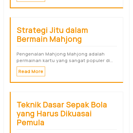
Strategi Jitu dalam
Bermain Mahjong
Pengenalan Mahjong Mahjong adalah
permainan kartu yang sangat populer di…
Read More
Teknik Dasar Sepak Bola
yang Harus Dikuasai
Pemula