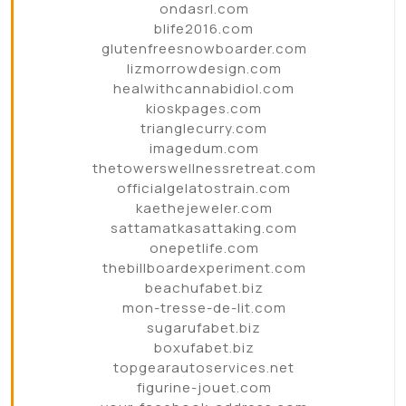
ondasrl.com
blife2016.com
glutenfreesnowboarder.com
lizmorrowdesign.com
healwithcannabidiol.com
kioskpages.com
trianglecurry.com
imagedum.com
thetowerswellnessretreat.com
officialgelatostrain.com
kaethejeweler.com
sattamatkasattaking.com
onepetlife.com
thebillboardexperiment.com
beachufabet.biz
mon-tresse-de-lit.com
sugarufabet.biz
boxufabet.biz
topgearautoservices.net
figurine-jouet.com