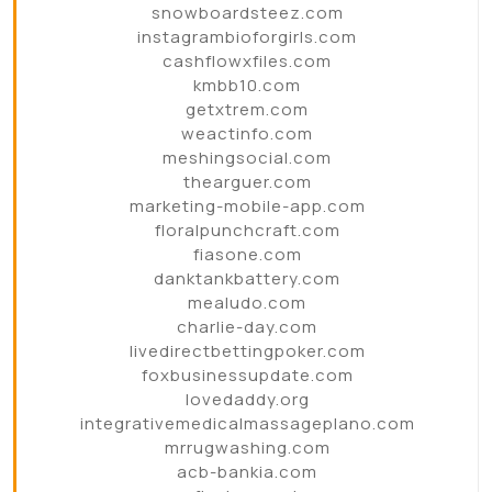
snowboardsteez.com
instagrambioforgirls.com
cashflowxfiles.com
kmbb10.com
getxtrem.com
weactinfo.com
meshingsocial.com
thearguer.com
marketing-mobile-app.com
floralpunchcraft.com
fiasone.com
danktankbattery.com
mealudo.com
charlie-day.com
livedirectbettingpoker.com
foxbusinessupdate.com
lovedaddy.org
integrativemedicalmassageplano.com
mrrugwashing.com
acb-bankia.com