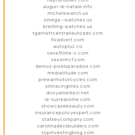
auguri-di-natale.info
michelewatch.us
omega--watches.us
breitling-watches.us
tgarnettcentrallautoads.com
fixadvert.com
autopluz.co
save3time-c.com
vexonhcf.com
demos-pixelsparadise.com
mediatitude.com
prewarmotorcycles.com
simracinglinks.com
dosyamerkezi.net
le-surrealisme.com
showcasebeauty.com
insurancepolicyexpert.com
statkeycompany.com
carolinadeckbuilders.com
topinvestingblog.com