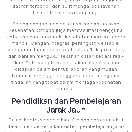
daerah terpencil dan sulit mengakses layanan
kesehatan secara langsung.
Seiring dengan meningkatnya kesadaran akan
kesehatan, Omiqqq juga memfasilitasi pengguna
untuk memantau kondisi kesehatan mereka secara
mandiri. Dengan integrasi perangkat wearable,
pengguna dapat melacak aktivitas fisik, pola tidur,
dan bahkan mengukur tekanan darah secara real-
time. Data yang terkumpul akan dianalisis dan
disajikan dalam bentuk laporan yang mudah
dipahami, sehingga pengguna dapat mengambil
tindakan yang tepat dalam menjaga kesehatan
mereka.
Pendidikan dan Pembelajaran
Jarak Jauh
Dalam konteks pendidikan, Omiqqq berperan aktif
dalam memperkenalkan sistem pembelajaran jarak