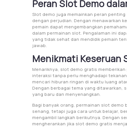
Peran Slot Demo dala
Slot demo juga memainkan peran penting d
dengan perjudian. Dengan menawarkan ke
pemain dapat mengembangkan pemahaman y
dalam permainan slot. Pengalaman ini da
yang tidak sehat dan mendidik pemain te
jawab.
Menikmati Keseruan 
Menariknya, slot demo gratis memberika
interaksi tanpa perlu menghadapi tekanan 
mencari hiburan ringan di waktu luang ata
Dengan berbagai tema yang ditawarkan, s
yang baru dan menyenangkan.
Bagi banyak orang, permainan slot demo 
senang, tetapi juga cara untuk belajar, 
mengambil langkah berikutnya. Dengan se
mengherankan jika slot demo gratis menja