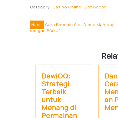
Category:
Casino Online
,
Slot Gacor
Post
Next:
Cara Bermain Slot Demo Mahjong
dengan Efektif
navigation
Rela
DewiQQ:
Dan
Strategi
Car
Terbaik
Mem
untuk
an 
Menang di
Me
Permainan