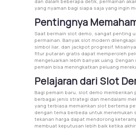
dan dalam beberapa detik, permainan akan
yang nyaman bagi siapa saja yang ingin
Pentingnya Memahami
Saat bermain slot demo, sangat penting u
permainan. Banyak slot modern dilengkapi
simbol liar, dan jackpot progresif. Misa
fitur putaran gratis dapat memperoleh p
mengeluarkan lebih banyak uang. Dengan 
pemain bisa meningkatkan peluang merek
Pelajaran dari Slot 
Bagi pemain baru, slot demo memberikan 
berbagai jenis strategi dan mendalami m
yang terbiasa memainkan slot bertema pe
dengan tema berbeda untuk menemukan se
tekanan harga dapat mendorong keteram
membuat keputusan lebih baik ketika akhi