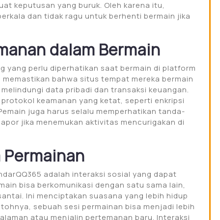
at keputusan yang buruk. Oleh karena itu,
rkala dan tidak ragu untuk berhenti bermain jika
manan dalam Bermain
 yang perlu diperhatikan saat bermain di platform
us memastikan bahwa situs tempat mereka bermain
 melindungi data pribadi dan transaksi keuangan.
protokol keamanan yang ketat, seperti enkripsi
Pemain juga harus selalu memperhatikan tanda-
lapor jika menemukan aktivitas mencurigakan di
m Permainan
andarQQ365 adalah interaksi sosial yang dapat
pemain bisa berkomunikasi dengan satu sama lain,
santai. Ini menciptakan suasana yang lebih hidup
ohnya, sebuah sesi permainan bisa menjadi lebih
galaman atau menjalin pertemanan baru. Interaksi