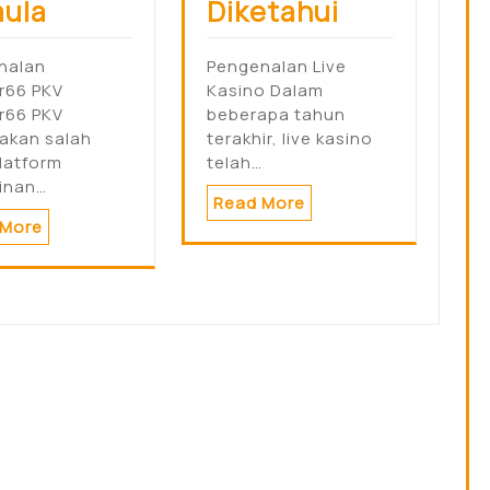
ula
Diketahui
nalan
Pengenalan Live
r66 PKV
Kasino Dalam
r66 PKV
beberapa tahun
akan salah
terakhir, live kasino
latform
telah…
inan…
Read More
 More