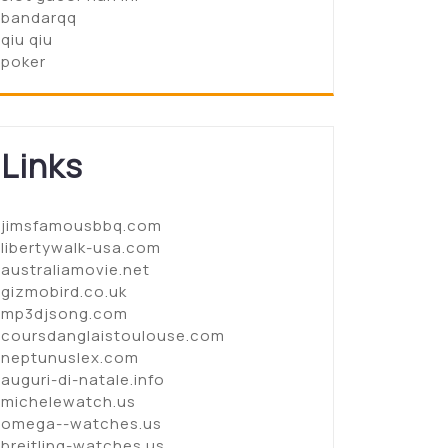
bandarqq
qiu qiu
poker
Links
jimsfamousbbq.com
libertywalk-usa.com
australiamovie.net
gizmobird.co.uk
mp3djsong.com
coursdanglaistoulouse.com
neptunuslex.com
auguri-di-natale.info
michelewatch.us
omega--watches.us
breitling-watches.us