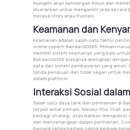
mungkin akan kehilangan fokus dan membu
disarankan untuk mengambil jeda secara be
merasa stres atau frustasi.
Keamanan dan Kenya
Keamanan adalah salah satu faktor penting
online seperti BandarQQ365. Pemain har
memiliki sistem keamanan yang baik untuk
BandarQQ365 biasanya dilengkapi dengan 
data dan sistem pembayaran yang aman. 
tanda penipuan dan tidak segan untuk me
dalam platform.
Interaksi Sosial dala
Salah satu daya tarik dari permainan di B
terjadi antar pemain. Melalui fitur chat, 
berbagi strategi, atau bahkan mengobrol 
dan menyenangkan dalam permainan. Cont
menarik ketika pemain saling berbagi pen