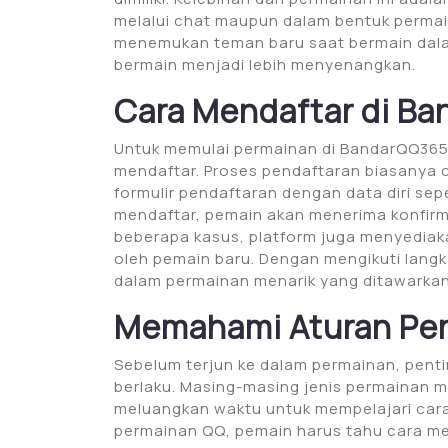
melalui chat maupun dalam bentuk permai
menemukan teman baru saat bermain dal
bermain menjadi lebih menyenangkan.
Cara Mendaftar di B
Untuk memulai permainan di BandarQQ365,
mendaftar. Proses pendaftaran biasanya 
formulir pendaftaran dengan data diri sep
mendaftar, pemain akan menerima konfirma
beberapa kasus, platform juga menyediak
oleh pemain baru. Dengan mengikuti langk
dalam permainan menarik yang ditawarkan
Memahami Aturan Pe
Sebelum terjun ke dalam permainan, pent
berlaku. Masing-masing jenis permainan me
meluangkan waktu untuk mempelajari cara
permainan QQ, pemain harus tahu cara me