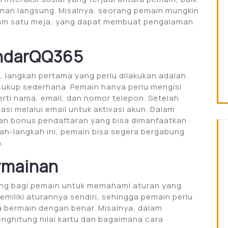
nan langsung. Misalnya, seorang pemain mungkin
am satu meja, yang dapat membuat pengalaman
andarQQ365
 langkah pertama yang perlu dilakukan adalah
cukup sederhana. Pemain hanya perlu mengisi
erti nama, email, dan nomor telepon. Setelah
si melalui email untuk aktivasi akun. Dalam
an bonus pendaftaran yang bisa dimanfaatkan
ah-langkah ini, pemain bisa segera bergabung
.
rmainan
ing bagi pemain untuk memahami aturan yang
miliki aturannya sendiri, sehingga pemain perlu
 bermain dengan benar. Misalnya, dalam
nghitung nilai kartu dan bagaimana cara