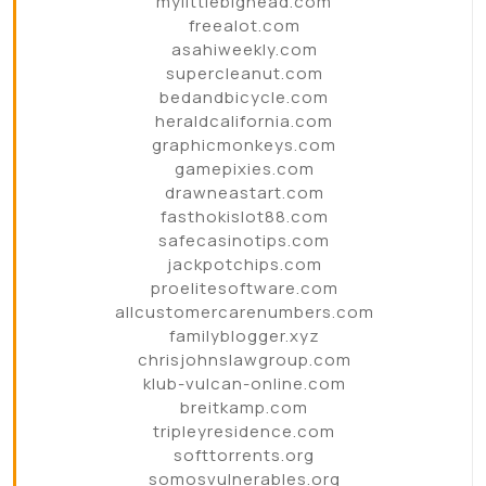
mylittlebighead.com
freealot.com
asahiweekly.com
supercleanut.com
bedandbicycle.com
heraldcalifornia.com
graphicmonkeys.com
gamepixies.com
drawneastart.com
fasthokislot88.com
safecasinotips.com
jackpotchips.com
proelitesoftware.com
allcustomercarenumbers.com
familyblogger.xyz
chrisjohnslawgroup.com
klub-vulcan-online.com
breitkamp.com
tripleyresidence.com
softtorrents.org
somosvulnerables.org