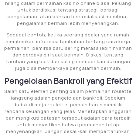
hilang dalam permainan kasino online biasa. Peluang
untuk berdiskusi tentang strategi, berbagi
pengalaman, atau bahkan bersosialisasi membuat
pengalaman bermain lebih menyenangkan.
Sebagai contoh, ketika seorang dealer yang ramah
memberikan informasi tambahan tentang cara kerja
permainan, pemirsa baru sering merasa lebih nyaman
dan percaya diri saat bermain. Diskusi tentang
taruhan yang baik dan saling memberikan dukungan
juga bisa memperkaya pengalaman bermain.
Pengelolaan Bankroll yang Efektif
Salah satu elemen penting dalam permainan roulette
langsung adalah pengelolaan bankroll. Sebelum
duduk di meja roulette, pemain harus memiliki
rencana keuangan yang jelas. Menetapkan anggaran
dan mengikuti batasan tersebut adalah cara terbaik
untuk memastikan bahwa permainan tetap
menyenangkan. Jangan sekali-kali mempertaruhkan