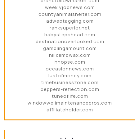
brandfollowmarket.com
weeklyjobnews.com
countyanimalshelter.com
adwebtagging.com
ranksuperior.net
babystepahead.com
destinationoverlooked.com
gamblingamount.com
hillclimbwax.com
hnopse.com
occasionnews.com
lustofmoney.com
timebusinesszone.com
peppers-reflection.com
tuneoflife.com
windowwellmaintenancepros.com
affiliateholder.com