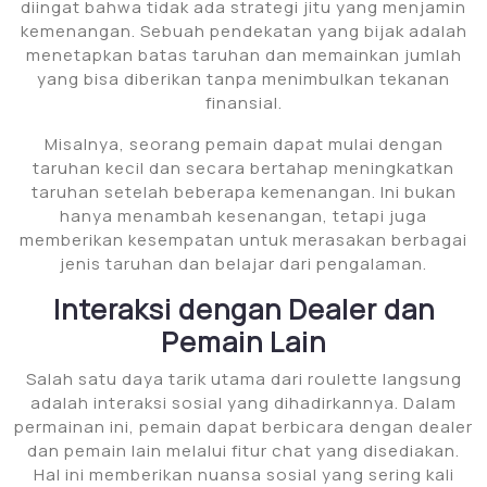
diingat bahwa tidak ada strategi jitu yang menjamin
kemenangan. Sebuah pendekatan yang bijak adalah
menetapkan batas taruhan dan memainkan jumlah
yang bisa diberikan tanpa menimbulkan tekanan
finansial.
Misalnya, seorang pemain dapat mulai dengan
taruhan kecil dan secara bertahap meningkatkan
taruhan setelah beberapa kemenangan. Ini bukan
hanya menambah kesenangan, tetapi juga
memberikan kesempatan untuk merasakan berbagai
jenis taruhan dan belajar dari pengalaman.
Interaksi dengan Dealer dan
Pemain Lain
Salah satu daya tarik utama dari roulette langsung
adalah interaksi sosial yang dihadirkannya. Dalam
permainan ini, pemain dapat berbicara dengan dealer
dan pemain lain melalui fitur chat yang disediakan.
Hal ini memberikan nuansa sosial yang sering kali