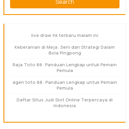
Search
live draw hk terbaru malam ini
Keberanian di Meja: Seni dan Strategi Dalam
Bola Pingpong
Raja Toto 88: Panduan Lengkap untuk Pemain
Pemula
agen toto 88: Panduan Lengkap untuk Pemain
Pemula
Daftar Situs Judi Slot Online Terpercaya di
Indonesia