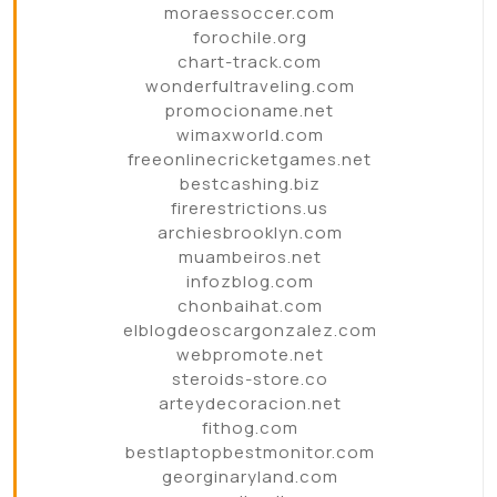
moraessoccer.com
forochile.org
chart-track.com
wonderfultraveling.com
promocioname.net
wimaxworld.com
freeonlinecricketgames.net
bestcashing.biz
firerestrictions.us
archiesbrooklyn.com
muambeiros.net
infozblog.com
chonbaihat.com
elblogdeoscargonzalez.com
webpromote.net
steroids-store.co
arteydecoracion.net
fithog.com
bestlaptopbestmonitor.com
georginaryland.com