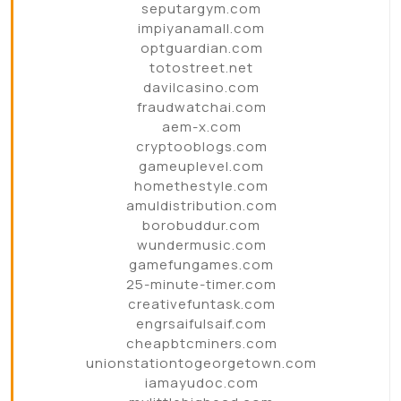
seputargym.com
impiyanamall.com
optguardian.com
totostreet.net
davilcasino.com
fraudwatchai.com
aem-x.com
cryptooblogs.com
gameuplevel.com
homethestyle.com
amuldistribution.com
borobuddur.com
wundermusic.com
gamefungames.com
25-minute-timer.com
creativefuntask.com
engrsaifulsaif.com
cheapbtcminers.com
unionstationtogeorgetown.com
iamayudoc.com