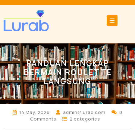
Skip
to
content
Ope
But
PANDUAN LENGKAP
BERMAIN ROULETTE
LANGSUNG
14 May, 2026
admin@lurab.com
0
Comments
2 categories