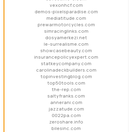
vexonhcf.com
demos-pixelsparadise.com
mediatitude.com
prewarmotorcycles.com
simracinglinks.com
dosyamerkezi.net
le-surrealisme.com
showcasebeauty.com
insurancepolicyexpert.com
statkeycompany.com
carolinadeckbuilders.com
topinvestingblog.com
top50tools.com
the-rep.com
saltyfranks.com
annerani.com
jazzatude.com
0022pa.com
zeroshare.info
bilesinc.com