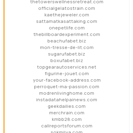
thetowerswellnessretreat.com
officialgelatostrain.com
kaethejeweler.com
sattamatkasattaking.com
onepetlife.com
thebillboardexperiment.com
beachufabet.biz
mon-tresse-de-lit.com
sugarufabet.biz
boxufabet.biz
topgearautoservices.net
figurine-jouet.com
your-facebook-address.com
perroquet-ma-passion.com
modrenlivinghome.com
instadatahelpainews.com
geekdailies.com
merchrain.com
kmbb28.com
callreportsforum.com
sokmilya.com