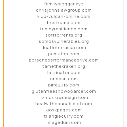
familyblogger.xyz
chrisjohnslawgroup.com
klub-vulcan-online.com
breitkamp.com
tripleyresidence.com
softtorrents.org
somosvulnerables.org
duatloterrassa.com
pamufon.com
porscheperformancedrive.com
tamethekraken.org
lutzinator.com
ondasrl.com
blife2016.com
glutenfreesnowboarder.com
lizmorrowdesign.com
healwithcannabidiol.com
kioskpages.com
trianglecurry.com
imagedum.com