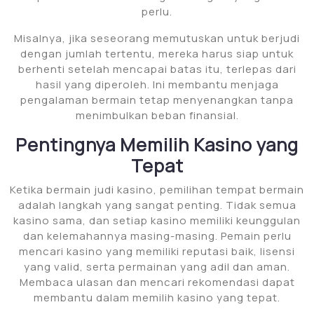
perlu.
Misalnya, jika seseorang memutuskan untuk berjudi
dengan jumlah tertentu, mereka harus siap untuk
berhenti setelah mencapai batas itu, terlepas dari
hasil yang diperoleh. Ini membantu menjaga
pengalaman bermain tetap menyenangkan tanpa
menimbulkan beban finansial.
Pentingnya Memilih Kasino yang
Tepat
Ketika bermain judi kasino, pemilihan tempat bermain
adalah langkah yang sangat penting. Tidak semua
kasino sama, dan setiap kasino memiliki keunggulan
dan kelemahannya masing-masing. Pemain perlu
mencari kasino yang memiliki reputasi baik, lisensi
yang valid, serta permainan yang adil dan aman.
Membaca ulasan dan mencari rekomendasi dapat
membantu dalam memilih kasino yang tepat.