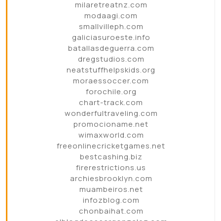
milaretreatnz.com
modaagi.com
smallvilleph.com
galiciasuroeste.info
batallasdeguerra.com
dregstudios.com
neatstuffhelpskids.org
moraessoccer.com
forochile.org
chart-track.com
wonderfultraveling.com
promocioname.net
wimaxworld.com
freeonlinecricketgames.net
bestcashing.biz
firerestrictions.us
archiesbrooklyn.com
muambeiros.net
infozblog.com
chonbaihat.com