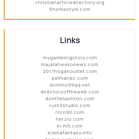
christianarticledirectory.org
5homestyle.com
Links
mygamblingstory.com
majalahwekonews.com
2017hoganoutlet.com
pelmanec.com
domino99qq.net
directoryoftheweb.com
donttellashton.com
rush3studio.com
roro90.com
herzio.com
in-hi5.com
krainafantasy.info