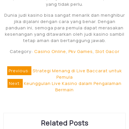
yang tidak perlu.
Dunia judi kasino bisa sangat menarik dan menghibur
jika dijalani dengan cara yang benar. Dengan
panduan ini, semoga para pemula dapat merasakan
kesenangan yang ditawarkan oleh judi kasino sambil
tetap aman dan bertanggung jawab.
Category:
Casino Online
,
Pkv Games
,
Slot Gacor
Post
Previous:
Strategi Menang di Live Baccarat untuk
Pemula
navigation
Next:
Keunggulan Live Kasino dalam Pengalaman
Bermain
Related Posts