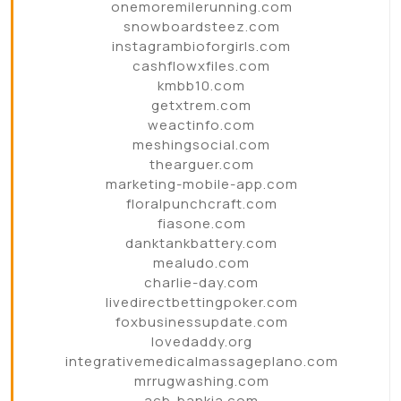
onemoremilerunning.com
snowboardsteez.com
instagrambioforgirls.com
cashflowxfiles.com
kmbb10.com
getxtrem.com
weactinfo.com
meshingsocial.com
thearguer.com
marketing-mobile-app.com
floralpunchcraft.com
fiasone.com
danktankbattery.com
mealudo.com
charlie-day.com
livedirectbettingpoker.com
foxbusinessupdate.com
lovedaddy.org
integrativemedicalmassageplano.com
mrrugwashing.com
acb-bankia.com