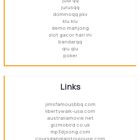
judi qq
jurusqq
dominoqq pkv
kiu kiu
demo mahjong
slot gacor hari ini
bandarqq
qiu qiu
poker
Links
jimsfamousbbq.com
libertywalk-usa.com
australiamovie.net
gizmobird.co.uk
mp3djsong.com
coursdanglaistoulouse.com