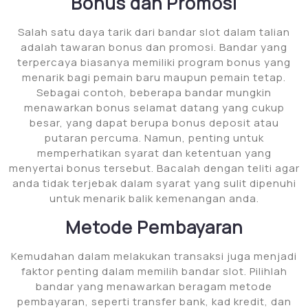
Bonus dan Promosi
Salah satu daya tarik dari bandar slot dalam talian
adalah tawaran bonus dan promosi. Bandar yang
terpercaya biasanya memiliki program bonus yang
menarik bagi pemain baru maupun pemain tetap.
Sebagai contoh, beberapa bandar mungkin
menawarkan bonus selamat datang yang cukup
besar, yang dapat berupa bonus deposit atau
putaran percuma. Namun, penting untuk
memperhatikan syarat dan ketentuan yang
menyertai bonus tersebut. Bacalah dengan teliti agar
anda tidak terjebak dalam syarat yang sulit dipenuhi
untuk menarik balik kemenangan anda.
Metode Pembayaran
Kemudahan dalam melakukan transaksi juga menjadi
faktor penting dalam memilih bandar slot. Pilihlah
bandar yang menawarkan beragam metode
pembayaran, seperti transfer bank, kad kredit, dan