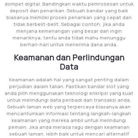
dompet digital. Bandingkan waktu pemrosesan untuk
deposit dan penarikan. Sebuah bandar yang baik
biasanya memiliki proses penarikan yang cepat dan
tidak berbelit-belit. Sebagai contoh, jika anda
menjana kemenangan yang besar dan ingin
menariknya, tentu anda tidak mahu menunggu
berhari-hari untuk menerima dana anda.
Keamanan dan Perlindungan
Data
Keamanan adalah hal yang sangat penting dalam
perjudian dalam talian. Pastikan bandar slot yang
anda pilih menggunakan teknologi enkripsi yang kuat
untuk melindungi data peribadi dan transaksi anda.
Sebuah laman web yang terpercaya biasanya akan
mencantumkan informasi tentang langkah-langkah
keamanan yang mereka ambil untuk melindungi
pemain. Jika anda merasa ragu dengan keamanan
sebuah laman, lebih baik untuk mencari alternatif