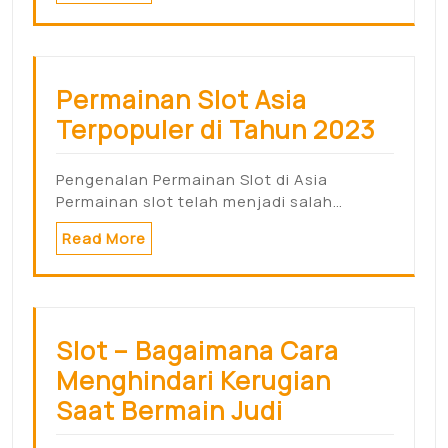
Permainan Slot Asia
Terpopuler di Tahun 2023
Pengenalan Permainan Slot di Asia
Permainan slot telah menjadi salah…
Read More
Slot – Bagaimana Cara
Menghindari Kerugian
Saat Bermain Judi