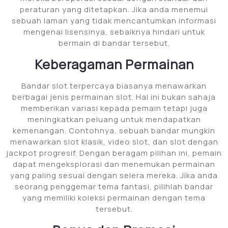
peraturan yang ditetapkan. Jika anda menemui
sebuah laman yang tidak mencantumkan informasi
mengenai lisensinya, sebaiknya hindari untuk
bermain di bandar tersebut.
Keberagaman Permainan
Bandar slot terpercaya biasanya menawarkan
berbagai jenis permainan slot. Hal ini bukan sahaja
memberikan variasi kepada pemain tetapi juga
meningkatkan peluang untuk mendapatkan
kemenangan. Contohnya, sebuah bandar mungkin
menawarkan slot klasik, video slot, dan slot dengan
jackpot progresif. Dengan beragam pilihan ini, pemain
dapat mengeksplorasi dan menemukan permainan
yang paling sesuai dengan selera mereka. Jika anda
seorang penggemar tema fantasi, pilihlah bandar
yang memiliki koleksi permainan dengan tema
tersebut.