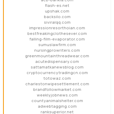
flash-es.net
upshak.com
backsilo.com
siviralqq.com
impressionresorthoian.com
bestfreakingclothesever.com
falling-film-evaporator.com
sumuslawfirm.com
nursingprowriters.com
greenmountainthreadwear.com
acutedispensary.com
sattamatkanewsblog.com
cryptocurrencytradingcn.com
totowaz.com
charlestonwipesettlement.com
brandfollowmarket.com
weeklyjobnews.com
countyanimalshelter.com
adwebtagging.com
ranksuperior.net