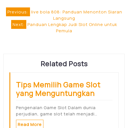
Post
Previous:
live bola 808: Panduan Menonton Siaran
Langsung
navigation
Next:
Panduan Lengkap Judi Slot Online untuk
Pemula
Related Posts
Tips Memilih Game Slot
yang Menguntungkan
Pengenalan Game Slot Dalam dunia
perjudian, game slot telah menjadi…
Read More