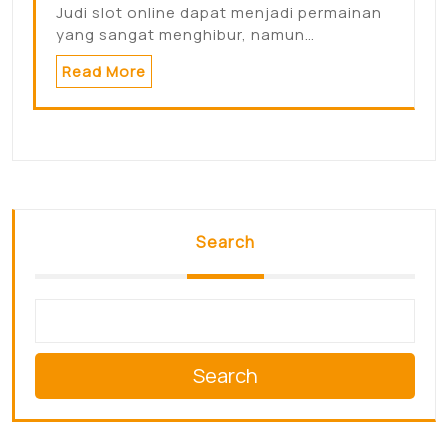
Judi slot online dapat menjadi permainan
yang sangat menghibur, namun…
Read More
Search
Search