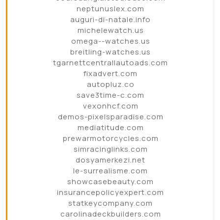
neptunuslex.com
auguri-di-natale.info
michelewatch.us
omega--watches.us
breitling-watches.us
tgarnettcentrallautoads.com
fixadvert.com
autopluz.co
save3time-c.com
vexonhcf.com
demos-pixelsparadise.com
mediatitude.com
prewarmotorcycles.com
simracinglinks.com
dosyamerkezi.net
le-surrealisme.com
showcasebeauty.com
insurancepolicyexpert.com
statkeycompany.com
carolinadeckbuilders.com