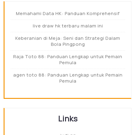
Memahami Data HK: Panduan Komprehensif
live draw hk terbaru malam ini
Keberanian di Meja: Seni dan Strategi Dalam
Bola Pingpong
Raja Toto 88: Panduan Lengkap untuk Pemain
Pemula
agen toto 88: Panduan Lengkap untuk Pemain
Pemula
Links