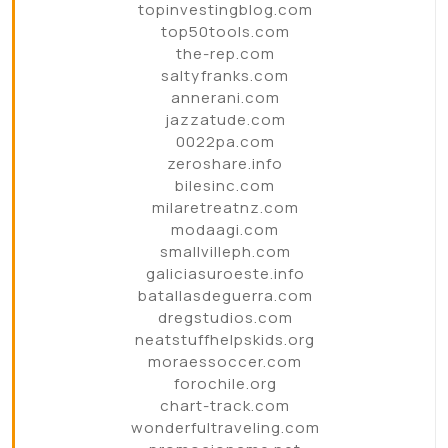
topinvestingblog.com
top50tools.com
the-rep.com
saltyfranks.com
annerani.com
jazzatude.com
0022pa.com
zeroshare.info
bilesinc.com
milaretreatnz.com
modaagi.com
smallvilleph.com
galiciasuroeste.info
batallasdeguerra.com
dregstudios.com
neatstuffhelpskids.org
moraessoccer.com
forochile.org
chart-track.com
wonderfultraveling.com