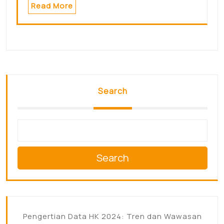
Read More
Search
Search
Pengertian Data HK 2024: Tren dan Wawasan