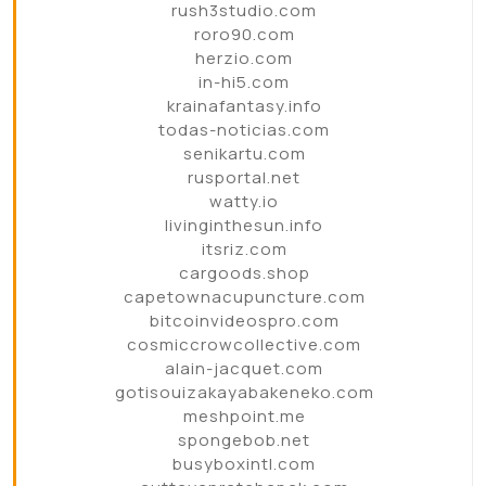
rush3studio.com
roro90.com
herzio.com
in-hi5.com
krainafantasy.info
todas-noticias.com
senikartu.com
rusportal.net
watty.io
livinginthesun.info
itsriz.com
cargoods.shop
capetownacupuncture.com
bitcoinvideospro.com
cosmiccrowcollective.com
alain-jacquet.com
gotisouizakayabakeneko.com
meshpoint.me
spongebob.net
busyboxintl.com