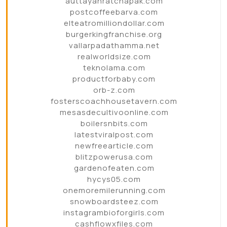
auttayanratchapak.com
postcoffeebarva.com
elteatromilliondollar.com
burgerkingfranchise.org
vallarpadathamma.net
realworldsize.com
teknolama.com
productforbaby.com
orb-z.com
fosterscoachhousetavern.com
mesasdecultivoonline.com
boilersnbits.com
latestviralpost.com
newfreearticle.com
blitzpowerusa.com
gardenofeaten.com
hycys05.com
onemoremilerunning.com
snowboardsteez.com
instagrambioforgirls.com
cashflowxfiles.com