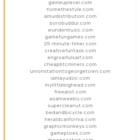
gameuplevel.com
homethestyle.com
amuldistribution.com
borobuddur.com
wundermusic.com
gamefungames.com
25-minute-timer.com
creativefuntask.com
engrsaifulsaif.com
cheapbtcminers.com
unionstationtogeorgetown.com
iamayudoc.com
mylittlebighead.com
freealot.com
asahiweekly.com
supercleanut.com
bedandbicycle.com
heraldcalifornia.com
graphicmonkeys.com
gamepixies.com
drawneastart.com