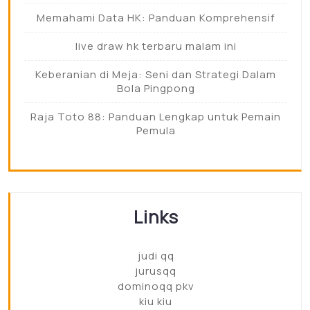
Memahami Data HK: Panduan Komprehensif
live draw hk terbaru malam ini
Keberanian di Meja: Seni dan Strategi Dalam
Bola Pingpong
Raja Toto 88: Panduan Lengkap untuk Pemain
Pemula
Links
judi qq
jurusqq
dominoqq pkv
kiu kiu