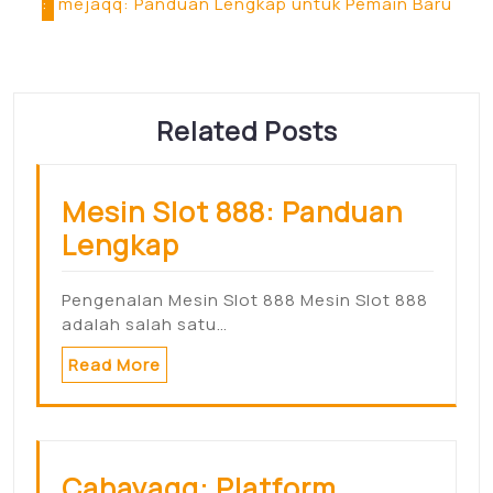
:
mejaqq: Panduan Lengkap untuk Pemain Baru
navigation
Related Posts
Mesin Slot 888: Panduan
Lengkap
Pengenalan Mesin Slot 888 Mesin Slot 888
adalah salah satu…
Read More
Cahayaqq: Platform