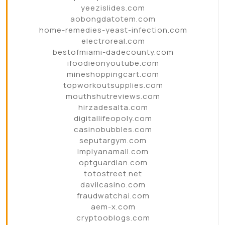
yeezislides.com
aobongdatotem.com
home-remedies-yeast-infection.com
electroreal.com
bestofmiami-dadecounty.com
ifoodieonyoutube.com
mineshoppingcart.com
topworkoutsupplies.com
mouthshutreviews.com
hirzadesalta.com
digitallifeopoly.com
casinobubbles.com
seputargym.com
impiyanamall.com
optguardian.com
totostreet.net
davilcasino.com
fraudwatchai.com
aem-x.com
cryptooblogs.com