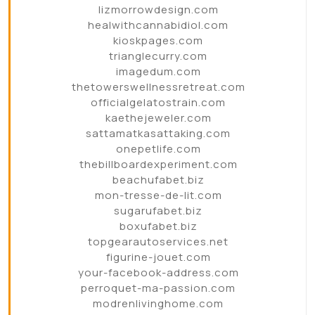
lizmorrowdesign.com
healwithcannabidiol.com
kioskpages.com
trianglecurry.com
imagedum.com
thetowerswellnessretreat.com
officialgelatostrain.com
kaethejeweler.com
sattamatkasattaking.com
onepetlife.com
thebillboardexperiment.com
beachufabet.biz
mon-tresse-de-lit.com
sugarufabet.biz
boxufabet.biz
topgearautoservices.net
figurine-jouet.com
your-facebook-address.com
perroquet-ma-passion.com
modrenlivinghome.com