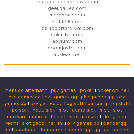
instadatahelpainews.com
geekdailies.com
merchrain.com
kmbb28.com
callreportsforum.com
sokmilya.com
abyluny.com
boomjavtrk.com
apklead.net
menuqq alternatif
|
pkv games
|
poker
|
poker online
|
pkv games qq
|
pkv games qq
|
pkv games qq
|
pkv
games qq
|
pkv games qq
|
pg soft
|
bandarq
|
pg slot
|
pg soft
|
x500 slot
|
slot
|
demo slot
|
slot
|
slot
maxwin
|
demo slot
|
slot
|
slot maxwin
|
slot gacor
resmi
|
slot gacor hari ini
|
pkv games qq
|
bandarqq
|
qq
|
bandarqq
|
bandarqq
|
bandarqq
|
qq
|
qq
|
qq
|
qq