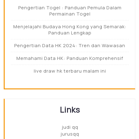
Pengertian Togel : Panduan Pemula Dalam
Permainan Togel
Menjelajahi Budaya Hong Kong yang Semarak:
Panduan Lengkap
Pengertian Data HK 2024: Tren dan Wawasan
Memahami Data HK: Panduan Komprehensif
live draw hk terbaru malam ini
Links
judi qq
jurusqq