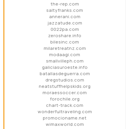
the-rep.com
saltyfranks.com
annerani.com
jazzatude.com
0022pa.com
zeroshare.info
bilesinc.com
milaretreatnz.com
modaagi.com
smallvilleph.com
galiciasuroeste.info
batallasdeguerra.com
dregstudios.com
neatstuffhelpskids.org
moraessoccer.com
forochile.org
chart-track.com
wonderfultraveling.com
promocioname.net
wimaxworld.com