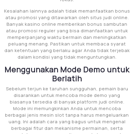
Kesalahan lainnya adalah tidak memanfaatkan bonus
atau promosi yang ditawarkan oleh situs judi online.
Banyak kasino online memberikan bonus sambutan
atau promosi reguler yang bisa dimanfaatkan untuk
memperpanjang waktu bermain dan meningkatkan
peluang menang. Pastikan untuk membaca syarat
dan ketentuan yang berlaku agar Anda tidak terjebak
dalam kondisi yang tidak menguntungkan.
Menggunakan Mode Demo untuk
Berlatih
Sebelum terjun ke taruhan sungguhan, pemain baru
disarankan untuk mencoba mode demo yang
biasanya tersedia di banyak platform judi online.
Mode ini memungkinkan Anda untuk mencoba
berbagai jenis mesin slot tanpa harus mengeluarkan
uang. Ini adalah cara yang bagus untuk mengenal
berbagai fitur dan mekanisme permainan, serta