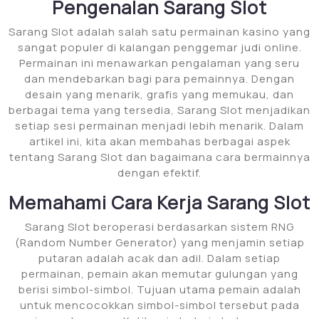
Pengenalan Sarang Slot
Sarang Slot adalah salah satu permainan kasino yang
sangat populer di kalangan penggemar judi online.
Permainan ini menawarkan pengalaman yang seru
dan mendebarkan bagi para pemainnya. Dengan
desain yang menarik, grafis yang memukau, dan
berbagai tema yang tersedia, Sarang Slot menjadikan
setiap sesi permainan menjadi lebih menarik. Dalam
artikel ini, kita akan membahas berbagai aspek
tentang Sarang Slot dan bagaimana cara bermainnya
dengan efektif.
Memahami Cara Kerja Sarang Slot
Sarang Slot beroperasi berdasarkan sistem RNG
(Random Number Generator) yang menjamin setiap
putaran adalah acak dan adil. Dalam setiap
permainan, pemain akan memutar gulungan yang
berisi simbol-simbol. Tujuan utama pemain adalah
untuk mencocokkan simbol-simbol tersebut pada