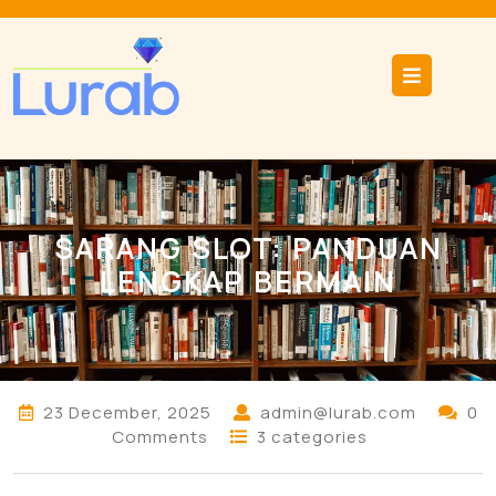
Skip
to
content
Ope
But
SARANG SLOT: PANDUAN
LENGKAP BERMAIN
23 December, 2025
admin@lurab.com
0
Comments
3 categories