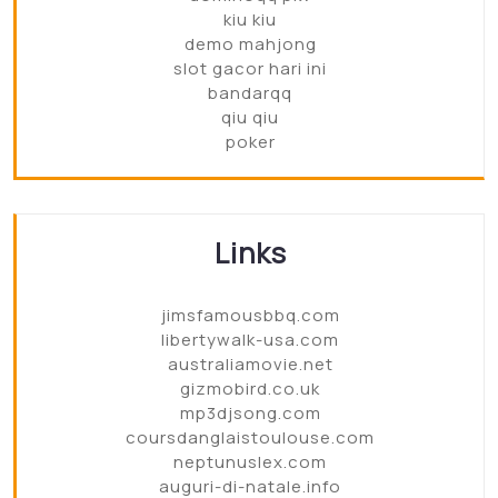
kiu kiu
demo mahjong
slot gacor hari ini
bandarqq
qiu qiu
poker
Links
jimsfamousbbq.com
libertywalk-usa.com
australiamovie.net
gizmobird.co.uk
mp3djsong.com
coursdanglaistoulouse.com
neptunuslex.com
auguri-di-natale.info