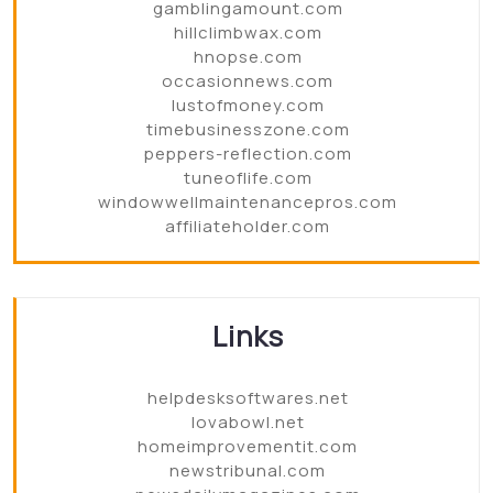
gamblingamount.com
hillclimbwax.com
hnopse.com
occasionnews.com
lustofmoney.com
timebusinesszone.com
peppers-reflection.com
tuneoflife.com
windowwellmaintenancepros.com
affiliateholder.com
Links
helpdesksoftwares.net
lovabowl.net
homeimprovementit.com
newstribunal.com