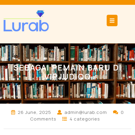
Skip
to
content
Ope
But
SEBAGAI PEMAIN BARU DI
VIPJUDIQQ
26 June, 2025
admin@lurab.com
0
Comments
4 categories