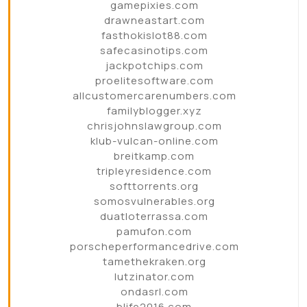
gamepixies.com
drawneastart.com
fasthokislot88.com
safecasinotips.com
jackpotchips.com
proelitesoftware.com
allcustomercarenumbers.com
familyblogger.xyz
chrisjohnslawgroup.com
klub-vulcan-online.com
breitkamp.com
tripleyresidence.com
softtorrents.org
somosvulnerables.org
duatloterrassa.com
pamufon.com
porscheperformancedrive.com
tamethekraken.org
lutzinator.com
ondasrl.com
blife2016.com