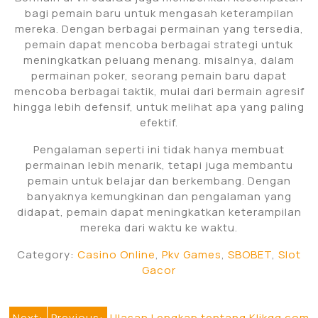
bagi pemain baru untuk mengasah keterampilan
mereka. Dengan berbagai permainan yang tersedia,
pemain dapat mencoba berbagai strategi untuk
meningkatkan peluang menang. misalnya, dalam
permainan poker, seorang pemain baru dapat
mencoba berbagai taktik, mulai dari bermain agresif
hingga lebih defensif, untuk melihat apa yang paling
efektif.
Pengalaman seperti ini tidak hanya membuat
permainan lebih menarik, tetapi juga membantu
pemain untuk belajar dan berkembang. Dengan
banyaknya kemungkinan dan pengalaman yang
didapat, pemain dapat meningkatkan keterampilan
mereka dari waktu ke waktu.
Category:
Casino Online
,
Pkv Games
,
SBOBET
,
Slot
Gacor
Next:
Previous:
Ulasan Lengkap tentang Klikqq.com