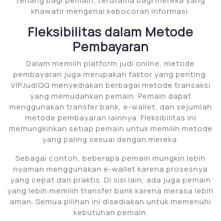
tenang bagi pemain, terutama bagi mereka yang
khawatir mengenai kebocoran informasi.
Fleksibilitas dalam Metode
Pembayaran
Dalam memilih platform judi online, metode
pembayaran juga merupakan faktor yang penting.
VIPJudiQQ menyediakan berbagai metode transaksi
yang memudahkan pemain. Pemain dapat
menggunakan transfer bank, e-wallet, dan sejumlah
metode pembayaran lainnya. Fleksibilitas ini
memungkinkan setiap pemain untuk memilih metode
yang paling sesuai dengan mereka.
Sebagai contoh, beberapa pemain mungkin lebih
nyaman menggunakan e-wallet karena prosesnya
yang cepat dan praktis. Di sisi lain, ada juga pemain
yang lebih memilih transfer bank karena merasa lebih
aman. Semua pilihan ini disediakan untuk memenuhi
kebutuhan pemain.