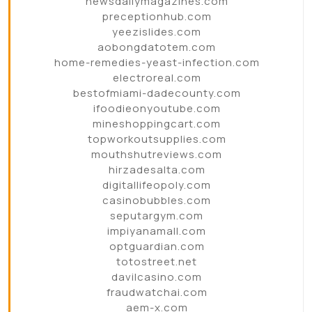
newsdailymagazines.com
preceptionhub.com
yeezislides.com
aobongdatotem.com
home-remedies-yeast-infection.com
electroreal.com
bestofmiami-dadecounty.com
ifoodieonyoutube.com
mineshoppingcart.com
topworkoutsupplies.com
mouthshutreviews.com
hirzadesalta.com
digitallifeopoly.com
casinobubbles.com
seputargym.com
impiyanamall.com
optguardian.com
totostreet.net
davilcasino.com
fraudwatchai.com
aem-x.com