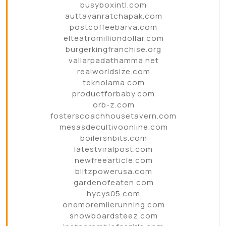
busyboxintl.com
auttayanratchapak.com
postcoffeebarva.com
elteatromilliondollar.com
burgerkingfranchise.org
vallarpadathamma.net
realworldsize.com
teknolama.com
productforbaby.com
orb-z.com
fosterscoachhousetavern.com
mesasdecultivoonline.com
boilersnbits.com
latestviralpost.com
newfreearticle.com
blitzpowerusa.com
gardenofeaten.com
hycys05.com
onemoremilerunning.com
snowboardsteez.com