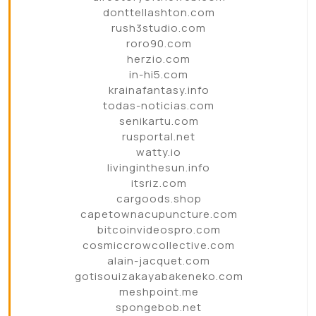
donttellashton.com
rush3studio.com
roro90.com
herzio.com
in-hi5.com
krainafantasy.info
todas-noticias.com
senikartu.com
rusportal.net
watty.io
livinginthesun.info
itsriz.com
cargoods.shop
capetownacupuncture.com
bitcoinvideospro.com
cosmiccrowcollective.com
alain-jacquet.com
gotisouizakayabakeneko.com
meshpoint.me
spongebob.net