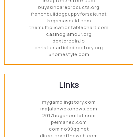
lexapro-rx-store.com
buyskincareproducts.org
frenchbulldogpuppyforsale.net
kogamasquid.com
themultiplicationtablechart.com
casinoglamour.org
dextercoin.io
christianarticledirectory.org
5homestyle.com
Links
mygamblingstory.com
majalahwekonews.com
2017hoganoutlet.com
pelmanec.com
domino99qq.net
directoryoftheweb.com