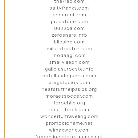
the-rep.com
saltyfranks.com
annerani.com
jazzatude.com
0022pa.com
zeroshare.info
bilesinc.com
milaretreatnz.com
modaagi.com
smallvilleph.com
galiciasuroeste.info
batallasdeguerra.com
dregstudios.com
neatstuffhelpskids.org
moraessoccer.com
forochile.org
chart-track.com
wonderfultraveling.com
promocioname.net
wimaxworld.com
freeonlinecricketgames.net