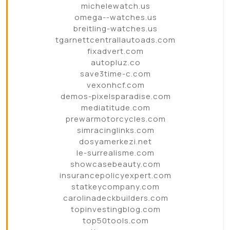
michelewatch.us
omega--watches.us
breitling-watches.us
tgarnettcentrallautoads.com
fixadvert.com
autopluz.co
save3time-c.com
vexonhcf.com
demos-pixelsparadise.com
mediatitude.com
prewarmotorcycles.com
simracinglinks.com
dosyamerkezi.net
le-surrealisme.com
showcasebeauty.com
insurancepolicyexpert.com
statkeycompany.com
carolinadeckbuilders.com
topinvestingblog.com
top50tools.com