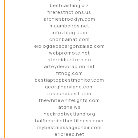
bestcashing.biz
firerestrictions.us
archiesbrooklyn.com
muambeiros.net
infozblog.com
chonbaihat.com
elblogdeoscargonzalez.com
webpromote.net
steroids-store.co
arteydecoracion.net
fithog.com
bestlaptopbestmonitor.com
georginaryland.com
roseandbasil.com
thewhitewhitelights.com
atdhe.ws
heckrodtwetland.org
halfheardinthestillness.com
mybestmassagechair.com
ericreed.net