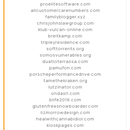
proelitesoftware.com
allcustomercarenumbers.com
familyblogger.xyz
chrisjohnslawgroup.com
klub-vulcan-online.com
breitkamp.com
tripleyresidence.com
softtorrents.org
somosvulnerables.org
duatloterrassa.com
pamufon.com
porscheperformancedrive.com
tamethekraken.org
lutzinator.com
ondasrl.com
blife2016.com
glutenfreesnowboarder.com
lizmorrowdesign.com
healwithcannabidiol.com
kioskpages.com