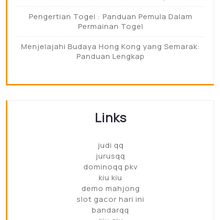
Pengertian Togel : Panduan Pemula Dalam
Permainan Togel
Menjelajahi Budaya Hong Kong yang Semarak:
Panduan Lengkap
Links
judi qq
jurusqq
dominoqq pkv
kiu kiu
demo mahjong
slot gacor hari ini
bandarqq