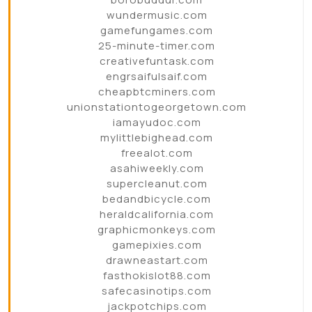
wundermusic.com
gamefungames.com
25-minute-timer.com
creativefuntask.com
engrsaifulsaif.com
cheapbtcminers.com
unionstationtogeorgetown.com
iamayudoc.com
mylittlebighead.com
freealot.com
asahiweekly.com
supercleanut.com
bedandbicycle.com
heraldcalifornia.com
graphicmonkeys.com
gamepixies.com
drawneastart.com
fasthokislot88.com
safecasinotips.com
jackpotchips.com