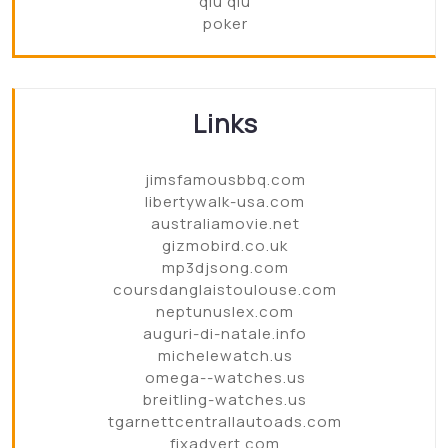
qiu qiu
poker
Links
jimsfamousbbq.com
libertywalk-usa.com
australiamovie.net
gizmobird.co.uk
mp3djsong.com
coursdanglaistoulouse.com
neptunuslex.com
auguri-di-natale.info
michelewatch.us
omega--watches.us
breitling-watches.us
tgarnettcentrallautoads.com
fixadvert.com