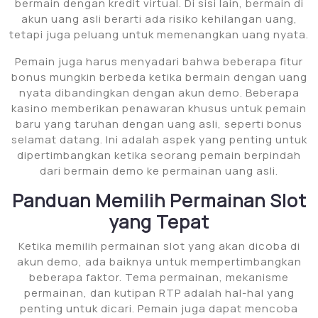
bermain dengan kredit virtual. Di sisi lain, bermain di
akun uang asli berarti ada risiko kehilangan uang,
tetapi juga peluang untuk memenangkan uang nyata.
Pemain juga harus menyadari bahwa beberapa fitur
bonus mungkin berbeda ketika bermain dengan uang
nyata dibandingkan dengan akun demo. Beberapa
kasino memberikan penawaran khusus untuk pemain
baru yang taruhan dengan uang asli, seperti bonus
selamat datang. Ini adalah aspek yang penting untuk
dipertimbangkan ketika seorang pemain berpindah
dari bermain demo ke permainan uang asli.
Panduan Memilih Permainan Slot
yang Tepat
Ketika memilih permainan slot yang akan dicoba di
akun demo, ada baiknya untuk mempertimbangkan
beberapa faktor. Tema permainan, mekanisme
permainan, dan kutipan RTP adalah hal-hal yang
penting untuk dicari. Pemain juga dapat mencoba