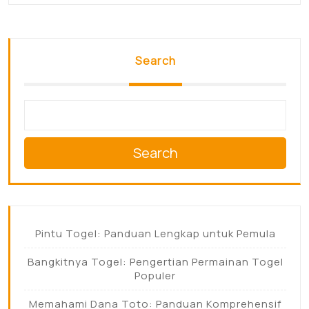
Search
Search
Pintu Togel: Panduan Lengkap untuk Pemula
Bangkitnya Togel: Pengertian Permainan Togel
Populer
Memahami Dana Toto: Panduan Komprehensif