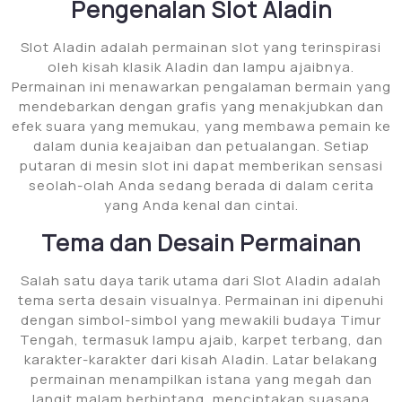
Pengenalan Slot Aladin
Slot Aladin adalah permainan slot yang terinspirasi
oleh kisah klasik Aladin dan lampu ajaibnya.
Permainan ini menawarkan pengalaman bermain yang
mendebarkan dengan grafis yang menakjubkan dan
efek suara yang memukau, yang membawa pemain ke
dalam dunia keajaiban dan petualangan. Setiap
putaran di mesin slot ini dapat memberikan sensasi
seolah-olah Anda sedang berada di dalam cerita
yang Anda kenal dan cintai.
Tema dan Desain Permainan
Salah satu daya tarik utama dari Slot Aladin adalah
tema serta desain visualnya. Permainan ini dipenuhi
dengan simbol-simbol yang mewakili budaya Timur
Tengah, termasuk lampu ajaib, karpet terbang, dan
karakter-karakter dari kisah Aladin. Latar belakang
permainan menampilkan istana yang megah dan
langit malam berbintang, menciptakan suasana