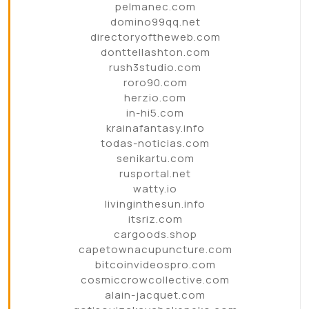
pelmanec.com
domino99qq.net
directoryoftheweb.com
donttellashton.com
rush3studio.com
roro90.com
herzio.com
in-hi5.com
krainafantasy.info
todas-noticias.com
senikartu.com
rusportal.net
watty.io
livinginthesun.info
itsriz.com
cargoods.shop
capetownacupuncture.com
bitcoinvideospro.com
cosmiccrowcollective.com
alain-jacquet.com