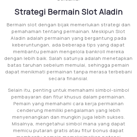
Strategi Bermain Slot Aladin
Bermain slot dengan bijak memerlukan strategi dan
pemahaman tentang permainan. Meskipun Slot
Aladin adalah permainan yang bergantung pada
keberuntungan, ada beberapa tips yang dapat
membantu pemain mengelola bankroll mereka
dengan lebih baik. Salah satunya adalah menetapkan
batas taruhan sebelum memulai, sehingga pemain
dapat menikmati permainan tanpa merasa terbebani
secara finansial.
Selain itu, penting untuk memahami simbol-simbol
pembayaran dan fitur khusus dalam permainan.
Pemain yang memahami cara kerja permainan
cenderung memiliki pengalaman yang lebih
menyenangkan dan mungkin juga lebih sukses.
Misalnya, mengetahui simbol mana yang dapat
memicu putaran gratis atau fitur bonus dapat