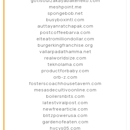
gotisouizakayabakeneko.com
meshpoint.me
spongebob.net
busyboxintl.com
auttayanratchapak.com
postcoffeebarva.com
elteatromilliondollar.com
burgerkingfranchise.org
vallarpadathamma.net
realworldsize.com
teknolama.com
productforbaby.com
orb-z.com
fosterscoachhousetavern.com
mesasdecultivoonline.com
boilersnbits.com
latestviralpost.com
newfreearticle.com
blitzpowerusa.com
gardenofeaten.com
hycys05.com