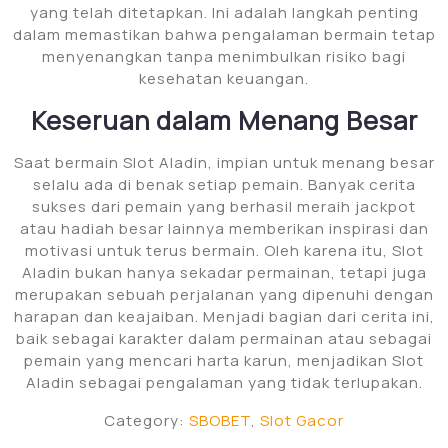
yang telah ditetapkan. Ini adalah langkah penting
dalam memastikan bahwa pengalaman bermain tetap
menyenangkan tanpa menimbulkan risiko bagi
kesehatan keuangan.
Keseruan dalam Menang Besar
Saat bermain Slot Aladin, impian untuk menang besar
selalu ada di benak setiap pemain. Banyak cerita
sukses dari pemain yang berhasil meraih jackpot
atau hadiah besar lainnya memberikan inspirasi dan
motivasi untuk terus bermain. Oleh karena itu, Slot
Aladin bukan hanya sekadar permainan, tetapi juga
merupakan sebuah perjalanan yang dipenuhi dengan
harapan dan keajaiban. Menjadi bagian dari cerita ini,
baik sebagai karakter dalam permainan atau sebagai
pemain yang mencari harta karun, menjadikan Slot
Aladin sebagai pengalaman yang tidak terlupakan.
Category:
SBOBET
,
Slot Gacor