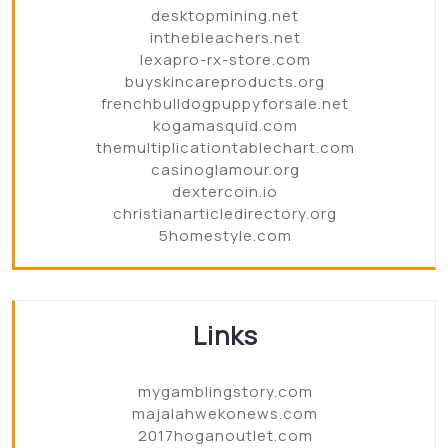
desktopmining.net
inthebleachers.net
lexapro-rx-store.com
buyskincareproducts.org
frenchbulldogpuppyforsale.net
kogamasquid.com
themultiplicationtablechart.com
casinoglamour.org
dextercoin.io
christianarticledirectory.org
5homestyle.com
Links
mygamblingstory.com
majalahwekonews.com
2017hoganoutlet.com