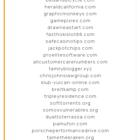
heraldcalifornia.com
graphicmonkeys.com
gamepixies.com
drawneastart.com
fasthokislot88.com
safecasinotips.com
jackpotchips.com
proelitesoftware.com
allcustomercarenumbers.com
familyblogger.xyz
chrisjohnslawgroup.com
klub-vulcan-online.com
breitkamp.com
tripleyresidence.com
softtorrents.org
somosvulnerables.org
duatloterrassa.com
pamufon.com
porscheperformancedrive.com
tamethekraken.org