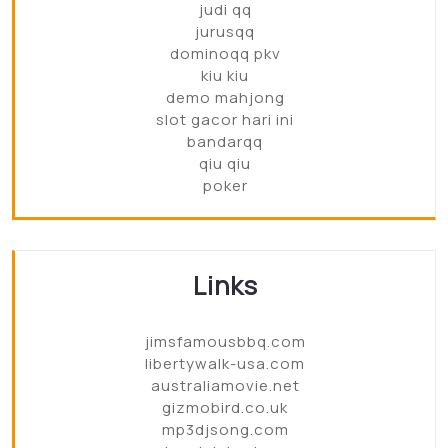
judi qq
jurusqq
dominoqq pkv
kiu kiu
demo mahjong
slot gacor hari ini
bandarqq
qiu qiu
poker
Links
jimsfamousbbq.com
libertywalk-usa.com
australiamovie.net
gizmobird.co.uk
mp3djsong.com