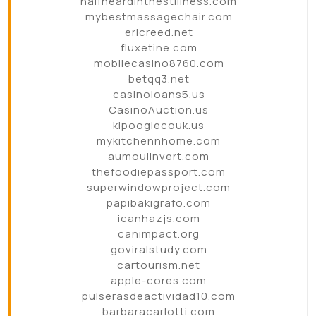
halfheardinthestillness.com
mybestmassagechair.com
ericreed.net
fluxetine.com
mobilecasino8760.com
betqq3.net
casinoloans5.us
CasinoAuction.us
kipooglecouk.us
mykitchennhome.com
aumoulinvert.com
thefoodiepassport.com
superwindowproject.com
papibakigrafo.com
icanhazjs.com
canimpact.org
goviralstudy.com
cartourism.net
apple-cores.com
pulserasdeactividad10.com
barbaracarlotti.com