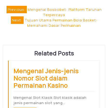
Post
Previous:
Mengenal Bosbobet: Platform Taruhan
Terpercaya
navigation
Next:
Tujuan Utama Permainan Bola Basket:
Memahami Dasar Permainan
Related Posts
Mengenal Jenis-jenis
Nomor Slot dalam
Permainan Kasino
Mengenal Slot Klasik Slot klasik adalah
jenis permainan slot yang…