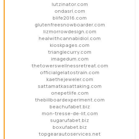
lutzinator.com
ondasrl.com
blife2016.com
glutenfreesnowboarder.com
lizmorrowdesign.com
healwithcannabidiol.com
kioskpages.com
trianglecurry.com
imagedum.com
thetowerswellnessretreat.com
officialgelatostrain.com
kaethejeweler.com
sattamatkasattaking.com
onepetlife.com
thebillboardexperiment.com
beachufabet.biz
mon-tresse-de-lit.com
sugarufabet.biz
boxufabet.biz
topgearautoservices.net