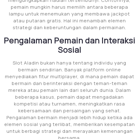
mengungkapkan hadiah tersembunyi. Contohnya,
pemain mungkin harus memilih antara beberapa
lampu untuk menemukan yang membawa jackpot
atau putaran gratis. Hal ini menambah elemen
strategi dan keberuntungan dalam permainan.
Pengalaman Pemain dan Interaksi
Sosial
Slot Aladin bukan hanya tentang individu yang
bermain sendirian. Banyak platform online
menyediakan fitur multiplayer, di mana pemain dapat
bermain dan berinteraksi dengan teman-teman
mereka atau pemain lain dari seluruh dunia. Dalam
beberapa kasus, pemain dapat mengadakan
kompetisi atau turnamen, meningkatkan rasa
kebersamaan dan persaingan yang sehat.
Pengalaman bermain menjadi lebih hidup ketika ada
elemen sosial yang terlibat, memberikan kesempatan
untuk berbagi strategi dan merayakan kemenangan
bersama.