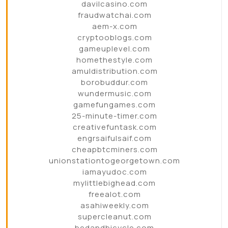
davilcasino.com
fraudwatchai.com
aem-x.com
cryptooblogs.com
gameuplevel.com
homethestyle.com
amuldistribution.com
borobuddur.com
wundermusic.com
gamefungames.com
25-minute-timer.com
creativefuntask.com
engrsaifulsaif.com
cheapbtcminers.com
unionstationtogeorgetown.com
iamayudoc.com
mylittlebighead.com
freealot.com
asahiweekly.com
supercleanut.com
bedandbicycle.com