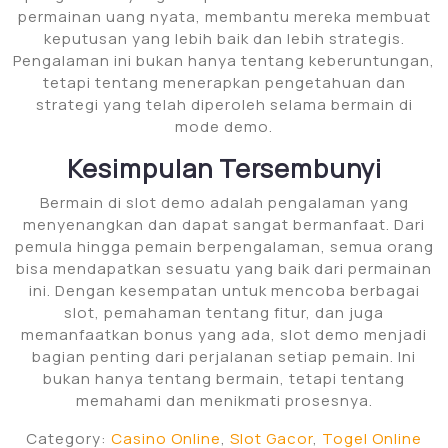
permainan uang nyata, membantu mereka membuat
keputusan yang lebih baik dan lebih strategis.
Pengalaman ini bukan hanya tentang keberuntungan,
tetapi tentang menerapkan pengetahuan dan
strategi yang telah diperoleh selama bermain di
mode demo.
Kesimpulan Tersembunyi
Bermain di slot demo adalah pengalaman yang
menyenangkan dan dapat sangat bermanfaat. Dari
pemula hingga pemain berpengalaman, semua orang
bisa mendapatkan sesuatu yang baik dari permainan
ini. Dengan kesempatan untuk mencoba berbagai
slot, pemahaman tentang fitur, dan juga
memanfaatkan bonus yang ada, slot demo menjadi
bagian penting dari perjalanan setiap pemain. Ini
bukan hanya tentang bermain, tetapi tentang
memahami dan menikmati prosesnya.
Category:
Casino Online
,
Slot Gacor
,
Togel Online