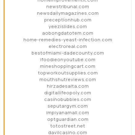
newstribunal.com
newsdailymagazines.com
preceptionhub.com
yeezislides.com
aobongdatotem.com
home-remedies-yeast-infection.com
electroreal.com
bestofmiami-dadecounty.com
ifoodieonyoutube.com
mineshoppingcart.com
topworkoutsupplies.com
mouthshutreviews.com
hirzadesalta.com
digitallifeopoly.com
casinobubbles.com
seputargym.com
impiyanamall.com
optguardian.com
totostreet.net
davilcasino.com