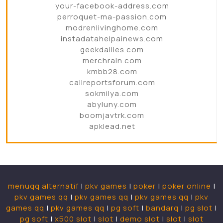
your-facebook-address.com
perroquet-ma-passion.com
modrenlivinghome.com
instadatahelpainews.com
geekdailies.com
merchrain.com
kmbb28.com
callreportsforum.com
sokmilya.com
abyluny.com
boomjavtrk.com
apklead.net
menuqq alternatif
|
pkv games
|
poker
|
poker online
|
pkv games qq
|
pkv games qq
|
pkv games qq
|
pkv
games qq
|
pkv games qq
|
pg soft
|
bandarq
|
pg slot
|
pg soft
|
x500 slot
|
slot
|
demo slot
|
slot
|
slot