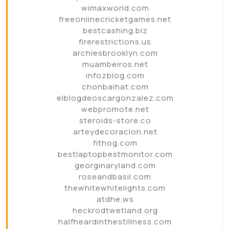
wimaxworld.com
freeonlinecricketgames.net
bestcashing.biz
firerestrictions.us
archiesbrooklyn.com
muambeiros.net
infozblog.com
chonbaihat.com
elblogdeoscargonzalez.com
webpromote.net
steroids-store.co
arteydecoracion.net
fithog.com
bestlaptopbestmonitor.com
georginaryland.com
roseandbasil.com
thewhitewhitelights.com
atdhe.ws
heckrodtwetland.org
halfheardinthestillness.com