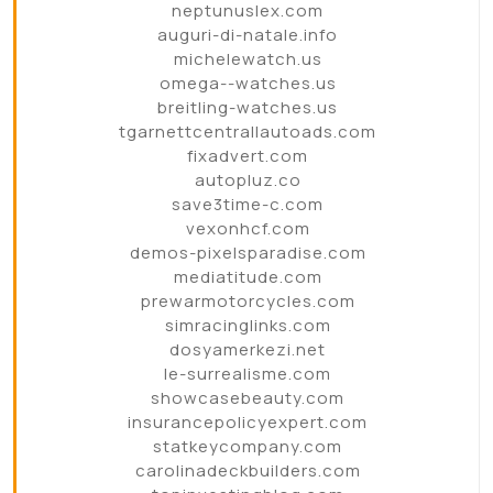
neptunuslex.com
auguri-di-natale.info
michelewatch.us
omega--watches.us
breitling-watches.us
tgarnettcentrallautoads.com
fixadvert.com
autopluz.co
save3time-c.com
vexonhcf.com
demos-pixelsparadise.com
mediatitude.com
prewarmotorcycles.com
simracinglinks.com
dosyamerkezi.net
le-surrealisme.com
showcasebeauty.com
insurancepolicyexpert.com
statkeycompany.com
carolinadeckbuilders.com