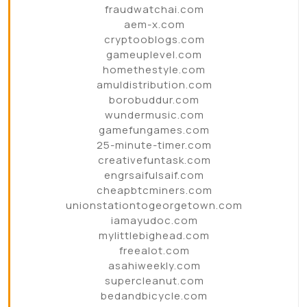
fraudwatchai.com
aem-x.com
cryptooblogs.com
gameuplevel.com
homethestyle.com
amuldistribution.com
borobuddur.com
wundermusic.com
gamefungames.com
25-minute-timer.com
creativefuntask.com
engrsaifulsaif.com
cheapbtcminers.com
unionstationtogeorgetown.com
iamayudoc.com
mylittlebighead.com
freealot.com
asahiweekly.com
supercleanut.com
bedandbicycle.com