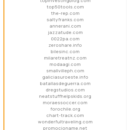
topinvestingblog.com
top50tools.com
the-rep.com
saltyfranks.com
annerani.com
jazzatude.com
0022pa.com
zeroshare.info
bilesinc.com
milaretreatnz.com
modaagi.com
smallvilleph.com
galiciasuroeste.info
batallasdeguerra.com
dregstudios.com
neatstuffhelpskids.org
moraessoccer.com
forochile.org
chart-track.com
wonderfultraveling.com
promocioname.net