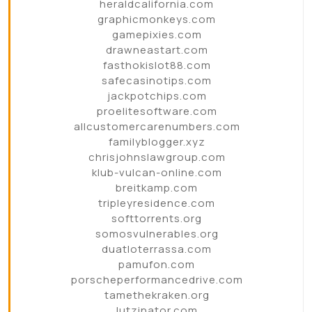
heraldcalifornia.com
graphicmonkeys.com
gamepixies.com
drawneastart.com
fasthokislot88.com
safecasinotips.com
jackpotchips.com
proelitesoftware.com
allcustomercarenumbers.com
familyblogger.xyz
chrisjohnslawgroup.com
klub-vulcan-online.com
breitkamp.com
tripleyresidence.com
softtorrents.org
somosvulnerables.org
duatloterrassa.com
pamufon.com
porscheperformancedrive.com
tamethekraken.org
lutzinator.com