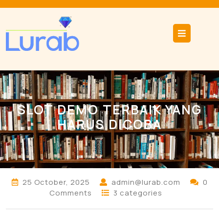
Skip
to
content
Ope
But
SLOT DEMO TERBAIK YANG
HARUS DICOBA
25 October, 2025
admin@lurab.com
0
Comments
3 categories