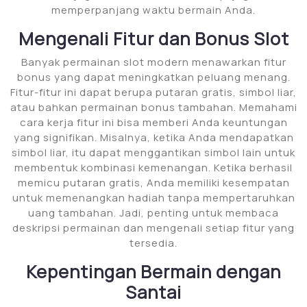
memperpanjang waktu bermain Anda.
Mengenali Fitur dan Bonus Slot
Banyak permainan slot modern menawarkan fitur
bonus yang dapat meningkatkan peluang menang.
Fitur-fitur ini dapat berupa putaran gratis, simbol liar,
atau bahkan permainan bonus tambahan. Memahami
cara kerja fitur ini bisa memberi Anda keuntungan
yang signifikan. Misalnya, ketika Anda mendapatkan
simbol liar, itu dapat menggantikan simbol lain untuk
membentuk kombinasi kemenangan. Ketika berhasil
memicu putaran gratis, Anda memiliki kesempatan
untuk memenangkan hadiah tanpa mempertaruhkan
uang tambahan. Jadi, penting untuk membaca
deskripsi permainan dan mengenali setiap fitur yang
tersedia.
Kepentingan Bermain dengan
Santai