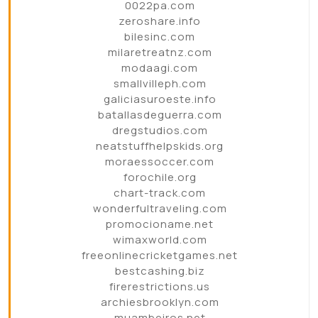
0022pa.com
zeroshare.info
bilesinc.com
milaretreatnz.com
modaagi.com
smallvilleph.com
galiciasuroeste.info
batallasdeguerra.com
dregstudios.com
neatstuffhelpskids.org
moraessoccer.com
forochile.org
chart-track.com
wonderfultraveling.com
promocioname.net
wimaxworld.com
freeonlinecricketgames.net
bestcashing.biz
firerestrictions.us
archiesbrooklyn.com
muambeiros.net