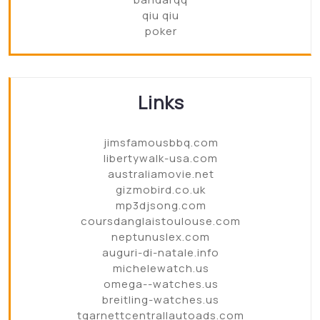
qiu qiu
poker
Links
jimsfamousbbq.com
libertywalk-usa.com
australiamovie.net
gizmobird.co.uk
mp3djsong.com
coursdanglaistoulouse.com
neptunuslex.com
auguri-di-natale.info
michelewatch.us
omega--watches.us
breitling-watches.us
tgarnettcentrallautoads.com