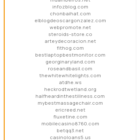
infozblog.com
chonbaihat.com
elblogdeoscargonzalez.com
webpromote.net
steroids-store.co
arteydecoracion.net
fithog.com
bestlaptopbestmonitor.com
georginaryland.com
roseandbasil.com
thewhitewhitelights.com
atdhe.ws
heckrodtwetland.org
halfheardinthestillness.com
mybestmassagechair.com
ericreed.net
fluxetine.com
mobilecasino8760.com
betqq3.net
casinoloans5.us