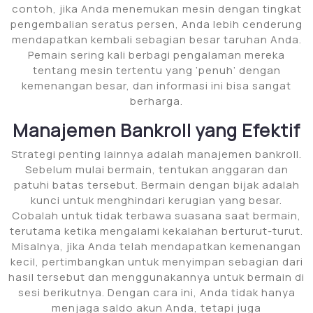
contoh, jika Anda menemukan mesin dengan tingkat
pengembalian seratus persen, Anda lebih cenderung
mendapatkan kembali sebagian besar taruhan Anda.
Pemain sering kali berbagi pengalaman mereka
tentang mesin tertentu yang ‘penuh’ dengan
kemenangan besar, dan informasi ini bisa sangat
berharga.
Manajemen Bankroll yang Efektif
Strategi penting lainnya adalah manajemen bankroll.
Sebelum mulai bermain, tentukan anggaran dan
patuhi batas tersebut. Bermain dengan bijak adalah
kunci untuk menghindari kerugian yang besar.
Cobalah untuk tidak terbawa suasana saat bermain,
terutama ketika mengalami kekalahan berturut-turut.
Misalnya, jika Anda telah mendapatkan kemenangan
kecil, pertimbangkan untuk menyimpan sebagian dari
hasil tersebut dan menggunakannya untuk bermain di
sesi berikutnya. Dengan cara ini, Anda tidak hanya
menjaga saldo akun Anda, tetapi juga