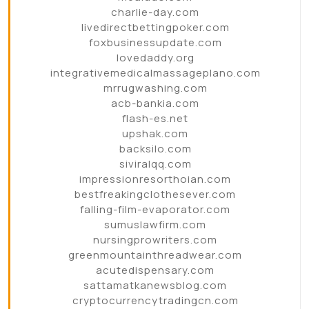
charlie-day.com
livedirectbettingpoker.com
foxbusinessupdate.com
lovedaddy.org
integrativemedicalmassageplano.com
mrrugwashing.com
acb-bankia.com
flash-es.net
upshak.com
backsilo.com
siviralqq.com
impressionresorthoian.com
bestfreakingclothesever.com
falling-film-evaporator.com
sumuslawfirm.com
nursingprowriters.com
greenmountainthreadwear.com
acutedispensary.com
sattamatkanewsblog.com
cryptocurrencytradingcn.com