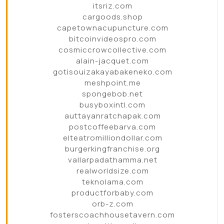
itsriz.com
cargoods.shop
capetownacupuncture.com
bitcoinvideospro.com
cosmiccrowcollective.com
alain-jacquet.com
gotisouizakayabakeneko.com
meshpoint.me
spongebob.net
busyboxintl.com
auttayanratchapak.com
postcoffeebarva.com
elteatromilliondollar.com
burgerkingfranchise.org
vallarpadathamma.net
realworldsize.com
teknolama.com
productforbaby.com
orb-z.com
fosterscoachhousetavern.com