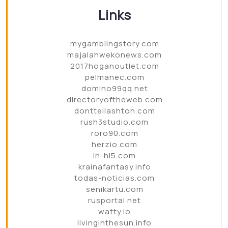
Links
mygamblingstory.com
majalahwekonews.com
2017hoganoutlet.com
pelmanec.com
domino99qq.net
directoryoftheweb.com
donttellashton.com
rush3studio.com
roro90.com
herzio.com
in-hi5.com
krainafantasy.info
todas-noticias.com
senikartu.com
rusportal.net
watty.io
livinginthesun.info