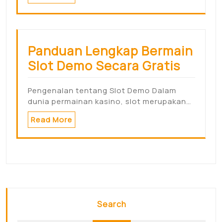
Panduan Lengkap Bermain
Slot Demo Secara Gratis
Pengenalan tentang Slot Demo Dalam
dunia permainan kasino, slot merupakan…
Read More
Search