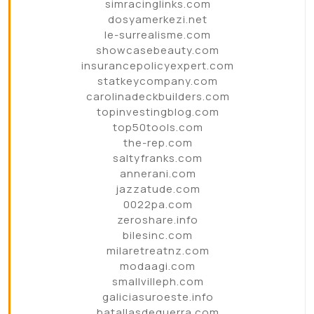
simracinglinks.com
dosyamerkezi.net
le-surrealisme.com
showcasebeauty.com
insurancepolicyexpert.com
statkeycompany.com
carolinadeckbuilders.com
topinvestingblog.com
top50tools.com
the-rep.com
saltyfranks.com
annerani.com
jazzatude.com
0022pa.com
zeroshare.info
bilesinc.com
milaretreatnz.com
modaagi.com
smallvilleph.com
galiciasuroeste.info
batallasdeguerra.com