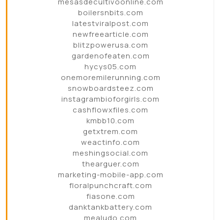
mesasdecultivoonline.com
boilersnbits.com
latestviralpost.com
newfreearticle.com
blitzpowerusa.com
gardenofeaten.com
hycys05.com
onemoremilerunning.com
snowboardsteez.com
instagrambioforgirls.com
cashflowxfiles.com
kmbb10.com
getxtrem.com
weactinfo.com
meshingsocial.com
thearguer.com
marketing-mobile-app.com
floralpunchcraft.com
fiasone.com
danktankbattery.com
mealudo.com