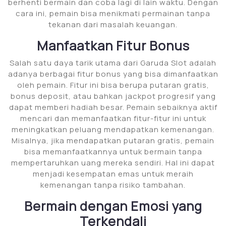
berhenti bermain dan coba lagi di lain waktu. Dengan
cara ini, pemain bisa menikmati permainan tanpa
tekanan dari masalah keuangan.
Manfaatkan Fitur Bonus
Salah satu daya tarik utama dari Garuda Slot adalah
adanya berbagai fitur bonus yang bisa dimanfaatkan
oleh pemain. Fitur ini bisa berupa putaran gratis,
bonus deposit, atau bahkan jackpot progresif yang
dapat memberi hadiah besar. Pemain sebaiknya aktif
mencari dan memanfaatkan fitur-fitur ini untuk
meningkatkan peluang mendapatkan kemenangan.
Misalnya, jika mendapatkan putaran gratis, pemain
bisa memanfaatkannya untuk bermain tanpa
mempertaruhkan uang mereka sendiri. Hal ini dapat
menjadi kesempatan emas untuk meraih
kemenangan tanpa risiko tambahan.
Bermain dengan Emosi yang
Terkendali