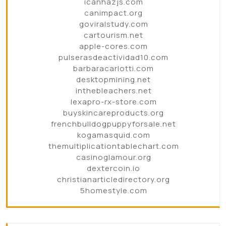
icanhazjs.com
canimpact.org
goviralstudy.com
cartourism.net
apple-cores.com
pulserasdeactividad10.com
barbaracarlotti.com
desktopmining.net
inthebleachers.net
lexapro-rx-store.com
buyskincareproducts.org
frenchbulldogpuppyforsale.net
kogamasquid.com
themultiplicationtablechart.com
casinoglamour.org
dextercoin.io
christianarticledirectory.org
5homestyle.com