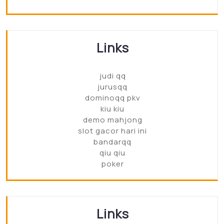
Links
judi qq
jurusqq
dominoqq pkv
kiu kiu
demo mahjong
slot gacor hari ini
bandarqq
qiu qiu
poker
Links