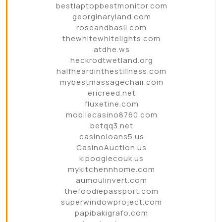
bestlaptopbestmonitor.com
georginaryland.com
roseandbasil.com
thewhitewhitelights.com
atdhe.ws
heckrodtwetland.org
halfheardinthestillness.com
mybestmassagechair.com
ericreed.net
fluxetine.com
mobilecasino8760.com
betqq3.net
casinoloans5.us
CasinoAuction.us
kipooglecouk.us
mykitchennhome.com
aumoulinvert.com
thefoodiepassport.com
superwindowproject.com
papibakigrafo.com