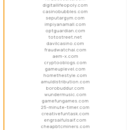
digitallifeopoly.com
casinobubbles.com
seputargym.com
impiyanamall.com
optguardian.com
totostreet.net
davilcasino.com
fraudwatchai.com
aem-x.com
cryptooblogs.com
gameuplevel.com
homethestyle.com
amuldistribution.com
borobuddur.com
wundermusic.com
gamefungames.com
25-minute-timer.com
creativefuntask.com
engrsaifulsaif.com
cheapbtcminers.com