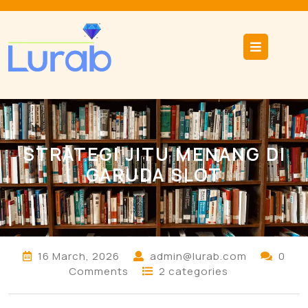
Skip
to
content
Ope
But
STRATEGI JITU MENANG DI
GARUDA SLOT
16 March, 2026
admin@lurab.com
0
Comments
2 categories