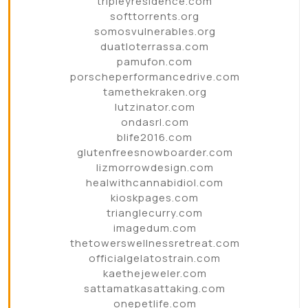
tripleyresidence.com
softtorrents.org
somosvulnerables.org
duatloterrassa.com
pamufon.com
porscheperformancedrive.com
tamethekraken.org
lutzinator.com
ondasrl.com
blife2016.com
glutenfreesnowboarder.com
lizmorrowdesign.com
healwithcannabidiol.com
kioskpages.com
trianglecurry.com
imagedum.com
thetowerswellnessretreat.com
officialgelatostrain.com
kaethejeweler.com
sattamatkasattaking.com
onepetlife.com