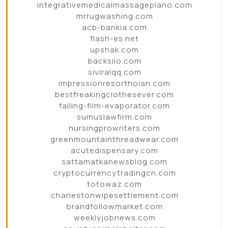
integrativemedicalmassageplano.com
mrrugwashing.com
acb-bankia.com
flash-es.net
upshak.com
backsilo.com
siviralqq.com
impressionresorthoian.com
bestfreakingclothesever.com
falling-film-evaporator.com
sumuslawfirm.com
nursingprowriters.com
greenmountainthreadwear.com
acutedispensary.com
sattamatkanewsblog.com
cryptocurrencytradingcn.com
totowaz.com
charlestonwipesettlement.com
brandfollowmarket.com
weeklyjobnews.com