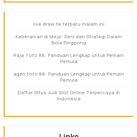
live draw hk terbaru malam ini
Keberanian di Meja: Seni dan Strategi Dalam
Bola Pingpong
Raja Toto 88: Panduan Lengkap untuk Pemain
Pemula
agen toto 88: Panduan Lengkap untuk Pemain
Pemula
Daftar Situs Judi Slot Online Terpercaya di
Indonesia
Links