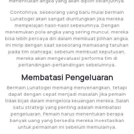
menentukan angka yang akan dipilih selanjutnya.
Contohnya, seseorang yang baru mulai bermain
Lunatogel akan sangat diuntungkan jika mereka
mempelajari hasil-hasil sebelumnya. Dengan
menemukan pola angka yang sering muncul, mereka
bisa lebih percaya diri dalam membuat pilihan angka.
Ini mirip dengan saat seseorang memasang taruhan
pada tim olahraga; sebelum membuat keputusan,
mereka akan mengevaluasi performa tim di
pertandingan-pertandingan sebelumnya.
Membatasi Pengeluaran
Bermain Lunatogel memang menyenangkan, tetapi
dapat dengan cepat menjadi masalah jika pemain
tidak bijak dalam mengelola keuangan mereka. Salah
satu strategi yang penting adalah membatasi
pengeluaran. Pemain harus menentukan berapa
banyak uang yang bersedia mereka investasikan
untuk permainan ini sebelum memulainya.