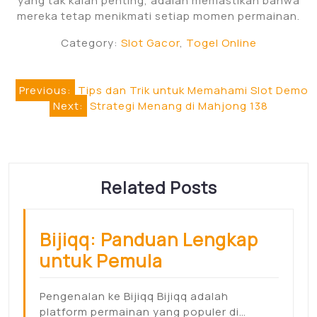
yang tak kalah penting, adalah memastikan bahwa
mereka tetap menikmati setiap momen permainan.
Category:
Slot Gacor
,
Togel Online
Post
Previous:
Tips dan Trik untuk Memahami Slot Demo
Next:
Strategi Menang di Mahjong 138
navigation
Related Posts
Bijiqq: Panduan Lengkap
untuk Pemula
Pengenalan ke Bijiqq Bijiqq adalah
platform permainan yang populer di…