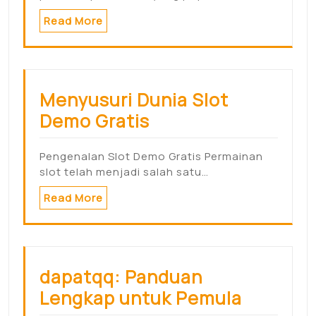
Read More
Menyusuri Dunia Slot
Demo Gratis
Pengenalan Slot Demo Gratis Permainan
slot telah menjadi salah satu…
Read More
dapatqq: Panduan
Lengkap untuk Pemula