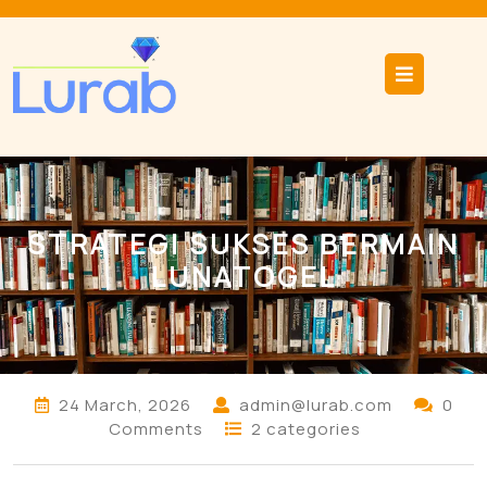
Skip
to
content
Ope
But
STRATEGI SUKSES BERMAIN
LUNATOGEL
24 March, 2026
admin@lurab.com
0
Comments
2 categories