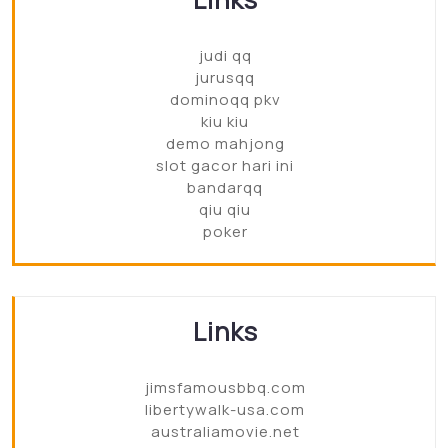
judi qq
jurusqq
dominoqq pkv
kiu kiu
demo mahjong
slot gacor hari ini
bandarqq
qiu qiu
poker
Links
jimsfamousbbq.com
libertywalk-usa.com
australiamovie.net