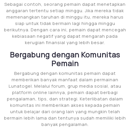
Sebagai contoh, seorang pemain dapat menetapkan
anggaran tertentu setiap minggu. Jika mereka tidak
memenangkan taruhan di minggu itu, mereka harus
siap untuk tidak bermain lagi hingga minggu
berikutnya. Dengan cara ini, pemain dapat mencegah
kebiasaan negatif yang dapat mengarah pada
kerugian finansial yang lebih besar.
Bergabung dengan Komunitas
Pemain
Bergabung dengan komunitas pemain dapat
memberikan banyak manfaat dalam permainan
Lunatogel. Melalui forum, grup media sosial, atau
platform online lainnya, pemain dapat berbagi
pengalaman, tips, dan strategi. Keterlibatan dalam
komunitas ini memberikan akses kepada pemain
untuk belajar dari orang lain yang mungkin telah
bermain lebih lama dan tentunya sudah memiliki lebih
banyak pengalaman.