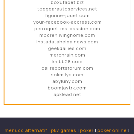
boxufabet.biz
topgearautoservices.net
figurine-jouet.com
your-facebook-address.com
perroquet-ma-passion.com
modrenlivinghome.com
instadatahelpainews.com
geekdailies.com
merchrain.com
kmbb28.com
callreportsforum.com
sokmilya.com
abyluny.com
boomjavtrk.com
apklead.net
menuqq alternatif
|
pkv games
|
poker
|
poker online
|