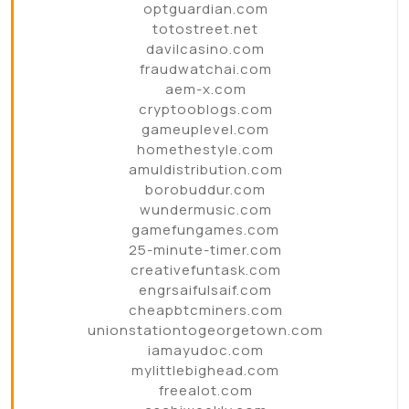
optguardian.com
totostreet.net
davilcasino.com
fraudwatchai.com
aem-x.com
cryptooblogs.com
gameuplevel.com
homethestyle.com
amuldistribution.com
borobuddur.com
wundermusic.com
gamefungames.com
25-minute-timer.com
creativefuntask.com
engrsaifulsaif.com
cheapbtcminers.com
unionstationtogeorgetown.com
iamayudoc.com
mylittlebighead.com
freealot.com