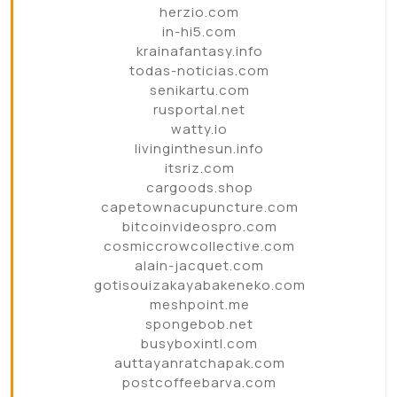
herzio.com
in-hi5.com
krainafantasy.info
todas-noticias.com
senikartu.com
rusportal.net
watty.io
livinginthesun.info
itsriz.com
cargoods.shop
capetownacupuncture.com
bitcoinvideospro.com
cosmiccrowcollective.com
alain-jacquet.com
gotisouizakayabakeneko.com
meshpoint.me
spongebob.net
busyboxintl.com
auttayanratchapak.com
postcoffeebarva.com