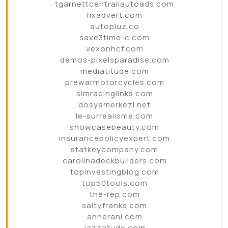
tgarnettcentrallautoads.com
fixadvert.com
autopluz.co
save3time-c.com
vexonhcf.com
demos-pixelsparadise.com
mediatitude.com
prewarmotorcycles.com
simracinglinks.com
dosyamerkezi.net
le-surrealisme.com
showcasebeauty.com
insurancepolicyexpert.com
statkeycompany.com
carolinadeckbuilders.com
topinvestingblog.com
top50tools.com
the-rep.com
saltyfranks.com
annerani.com
jazzatude.com