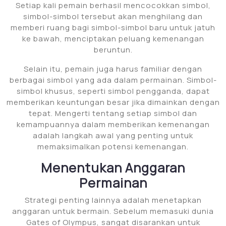
Setiap kali pemain berhasil mencocokkan simbol,
simbol-simbol tersebut akan menghilang dan
memberi ruang bagi simbol-simbol baru untuk jatuh
ke bawah, menciptakan peluang kemenangan
beruntun.
Selain itu, pemain juga harus familiar dengan
berbagai simbol yang ada dalam permainan. Simbol-
simbol khusus, seperti simbol pengganda, dapat
memberikan keuntungan besar jika dimainkan dengan
tepat. Mengerti tentang setiap simbol dan
kemampuannya dalam memberikan kemenangan
adalah langkah awal yang penting untuk
memaksimalkan potensi kemenangan.
Menentukan Anggaran
Permainan
Strategi penting lainnya adalah menetapkan
anggaran untuk bermain. Sebelum memasuki dunia
Gates of Olympus, sangat disarankan untuk