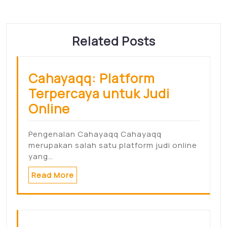
Related Posts
Cahayaqq: Platform
Terpercaya untuk Judi
Online
Pengenalan Cahayaqq Cahayaqq
merupakan salah satu platform judi online
yang…
Read More