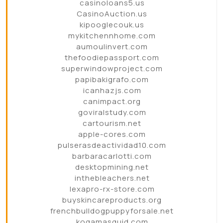
casinoloans5.us
CasinoAuction.us
kipooglecouk.us
mykitchennhome.com
aumoulinvert.com
thefoodiepassport.com
superwindowproject.com
papibakigrafo.com
icanhazjs.com
canimpact.org
goviralstudy.com
cartourism.net
apple-cores.com
pulserasdeactividad10.com
barbaracarlotti.com
desktopmining.net
inthebleachers.net
lexapro-rx-store.com
buyskincareproducts.org
frenchbulldogpuppyforsale.net
kogamasquid.com