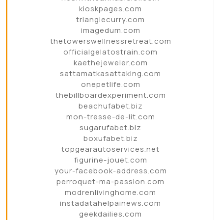
kioskpages.com
trianglecurry.com
imagedum.com
thetowerswellnessretreat.com
officialgelatostrain.com
kaethejeweler.com
sattamatkasattaking.com
onepetlife.com
thebillboardexperiment.com
beachufabet.biz
mon-tresse-de-lit.com
sugarufabet.biz
boxufabet.biz
topgearautoservices.net
figurine-jouet.com
your-facebook-address.com
perroquet-ma-passion.com
modrenlivinghome.com
instadatahelpainews.com
geekdailies.com