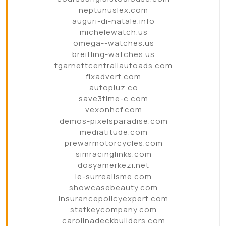
neptunuslex.com
auguri-di-natale.info
michelewatch.us
omega--watches.us
breitling-watches.us
tgarnettcentrallautoads.com
fixadvert.com
autopluz.co
save3time-c.com
vexonhcf.com
demos-pixelsparadise.com
mediatitude.com
prewarmotorcycles.com
simracinglinks.com
dosyamerkezi.net
le-surrealisme.com
showcasebeauty.com
insurancepolicyexpert.com
statkeycompany.com
carolinadeckbuilders.com