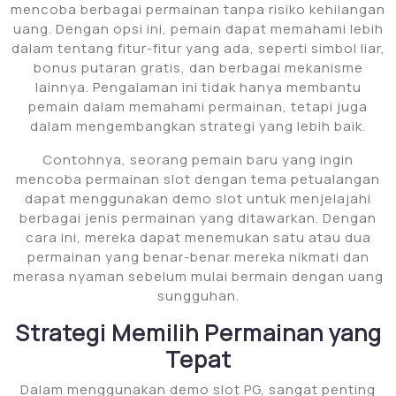
mencoba berbagai permainan tanpa risiko kehilangan
uang. Dengan opsi ini, pemain dapat memahami lebih
dalam tentang fitur-fitur yang ada, seperti simbol liar,
bonus putaran gratis, dan berbagai mekanisme
lainnya. Pengalaman ini tidak hanya membantu
pemain dalam memahami permainan, tetapi juga
dalam mengembangkan strategi yang lebih baik.
Contohnya, seorang pemain baru yang ingin
mencoba permainan slot dengan tema petualangan
dapat menggunakan demo slot untuk menjelajahi
berbagai jenis permainan yang ditawarkan. Dengan
cara ini, mereka dapat menemukan satu atau dua
permainan yang benar-benar mereka nikmati dan
merasa nyaman sebelum mulai bermain dengan uang
sungguhan.
Strategi Memilih Permainan yang
Tepat
Dalam menggunakan demo slot PG, sangat penting