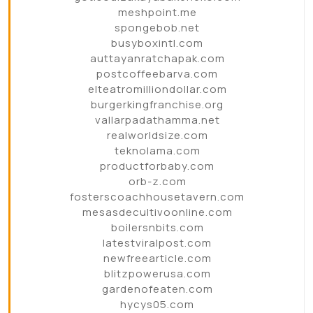
meshpoint.me
spongebob.net
busyboxintl.com
auttayanratchapak.com
postcoffeebarva.com
elteatromilliondollar.com
burgerkingfranchise.org
vallarpadathamma.net
realworldsize.com
teknolama.com
productforbaby.com
orb-z.com
fosterscoachhousetavern.com
mesasdecultivoonline.com
boilersnbits.com
latestviralpost.com
newfreearticle.com
blitzpowerusa.com
gardenofeaten.com
hycys05.com