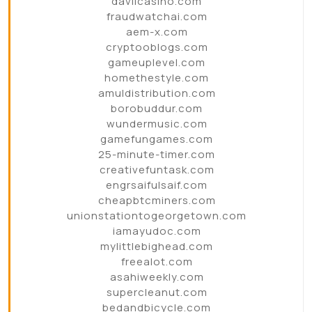
davilcasino.com
fraudwatchai.com
aem-x.com
cryptooblogs.com
gameuplevel.com
homethestyle.com
amuldistribution.com
borobuddur.com
wundermusic.com
gamefungames.com
25-minute-timer.com
creativefuntask.com
engrsaifulsaif.com
cheapbtcminers.com
unionstationtogeorgetown.com
iamayudoc.com
mylittlebighead.com
freealot.com
asahiweekly.com
supercleanut.com
bedandbicycle.com