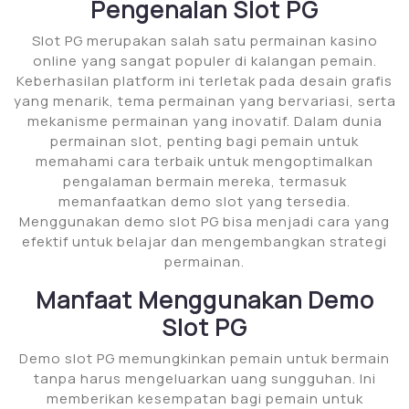
Pengenalan Slot PG
Slot PG merupakan salah satu permainan kasino
online yang sangat populer di kalangan pemain.
Keberhasilan platform ini terletak pada desain grafis
yang menarik, tema permainan yang bervariasi, serta
mekanisme permainan yang inovatif. Dalam dunia
permainan slot, penting bagi pemain untuk
memahami cara terbaik untuk mengoptimalkan
pengalaman bermain mereka, termasuk
memanfaatkan demo slot yang tersedia.
Menggunakan demo slot PG bisa menjadi cara yang
efektif untuk belajar dan mengembangkan strategi
permainan.
Manfaat Menggunakan Demo
Slot PG
Demo slot PG memungkinkan pemain untuk bermain
tanpa harus mengeluarkan uang sungguhan. Ini
memberikan kesempatan bagi pemain untuk