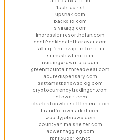
acb-bankia.com
flash-es.net
upshak.com
backsilo.com
siviralqq.com
impressionresorthoian.com
bestfreakingclothesever.com
falling-film-evaporator.com
sumuslawfirm.com
nursingprowriters.com
greenmountainthreadwear.com
acutedispensary.com
sattamatkanewsblog.com
cryptocurrencytradingcn.com
totowaz.com
charlestonwipesettlement.com
brandfollowmarket.com
weeklyjobnews.com
countyanimalshelter.com
adwebtagging.com
ranksuperior.net