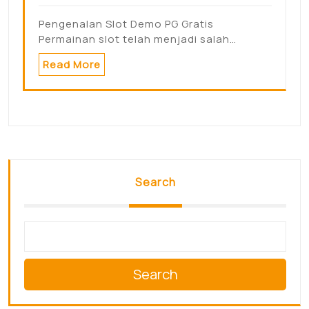
Pengenalan Slot Demo PG Gratis
Permainan slot telah menjadi salah…
Read More
Search
Search