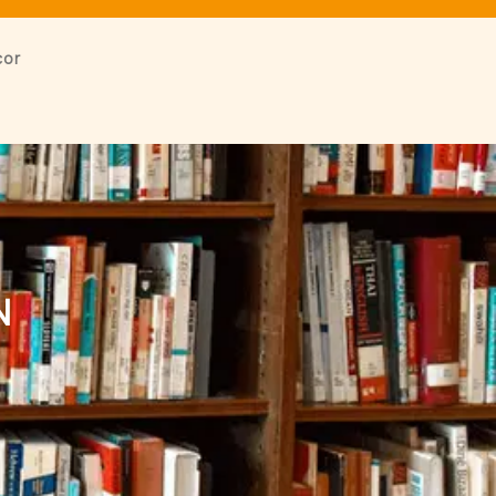
cor
N