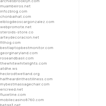
archiesbrooklyn.com
muambeiros.net
infozblog.com
chonbaihat.com
elblogdeoscargonzalez.com
webpromote.net
steroids-store.co
arteydecoracion.net
fithog.com
bestlaptopbestmonitor.com
georginaryland.com
roseandbasil.com
thewhitewhitelights.com
atdhe.ws
heckrodtwetland.org
halfheardinthestillness.com
mybestmassagechair.com
ericreed.net
fluxetine.com
mobilecasino8760.com
betqq3.net