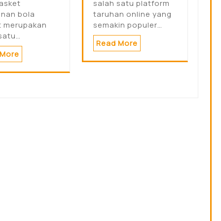
Basket
salah satu platform
inan bola
taruhan online yang
t merupakan
semakin populer…
 satu…
Read More
 More