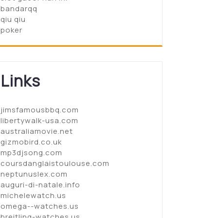
bandarqq
qiu qiu
poker
Links
jimsfamousbbq.com
libertywalk-usa.com
australiamovie.net
gizmobird.co.uk
mp3djsong.com
coursdanglaistoulouse.com
neptunuslex.com
auguri-di-natale.info
michelewatch.us
omega--watches.us
breitling-watches.us