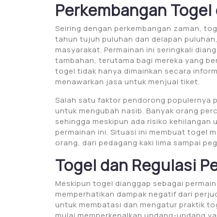
Perkembangan Togel 
Seiring dengan perkembangan zaman, toge
tahun tujuh puluhan dan delapan puluhan,
masyarakat. Permainan ini seringkali dia
tambahan, terutama bagi mereka yang berad
togel tidak hanya dimainkan secara infor
menawarkan jasa untuk menjual tiket.
Salah satu faktor pendorong populernya 
untuk mengubah nasib. Banyak orang per
sehingga meskipun ada risiko kehilangan 
permainan ini. Situasi ini membuat togel 
orang, dari pedagang kaki lima sampai pe
Togel dan Regulasi P
Meskipun togel dianggap sebagai permai
memperhatikan dampak negatif dari perjudi
untuk membatasi dan mengatur praktik to
mulai memperkenalkan undang-undang yang