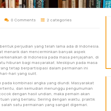
0 Comments
2 categories
 bentuk perjudian yang telah lama ada di Indonesia.
ngat menarik dan mencerminkan banyak aspek
perkenalkan di Indonesia pada masa penjajahan, di
 satu hiburan bagi masyarakat. Meskipun pada masa
orang tetap berpartisipasi dalam permainan ini
ari-hari yang sulit.
n pada kombinasi angka yang diundi. Masyarakat
 tertentu, dan kemudian menunggu pengumuman
h cocok dengan hasil undian, maka pemain akan
an yang berlaku. Seiring dengan waktu, praktik
 salah satu permainan yang sangat digemari.