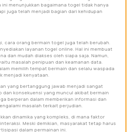
n ini menunjukkan bagaimana togel tidak hanya
pi juga telah menjadi bagian dari kehidupan
 cara orang bermain togel juga telah berubah.
enyediakan layanan togel online. Hal ini membuat
hana dan mudah diakses oleh siapa saja. Namun,
 yaitu masalah penipuan dan keamanan data.
dalam memilih tempat bermain dan selalu waspada
uk menjadi kenyataan.
dian yang bertanggung jawab menjadi sangat
ko dan konsekuensi yang muncul akibat bermain
 juga berperan dalam memberikan informasi dan
galami masalah terkait perjudian.
kkan dinamika yang kompleks, di mana faktor
interaksi. Meski demikian, masyarakat tetap harus
isipasi dalam permainan ini.