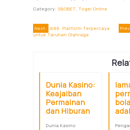
Category:
SBOBET
,
Togel Online
Post
Next:
ib88: Platform Terpercaya
Prev
untuk Taruhan Olahraga
navigation
Rela
Dunia Kasino:
lam
Keajaiban
per
Permainan
bol
dan Hiburan
ada
Dunia Kasino
Penga