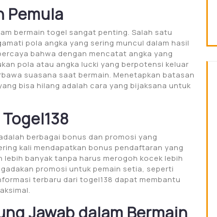
n Pemula
am bermain togel sangat penting. Salah satu
gamati pola angka yang sering muncul dalam hasil
 percaya bahwa dengan mencatat angka yang
kan pola atau angka lucki yang berpotensi keluar
k terbawa suasana saat bermain. Menetapkan batasan
ang bisa hilang adalah cara yang bijaksana untuk
 Togel138
8 adalah berbagai bonus dan promosi yang
ering kali mendapatkan bonus pendaftaran yang
 lebih banyak tanpa harus merogoh kocek lebih
engadakan promosi untuk pemain setia, seperti
nformasi terbaru dari togel138 dapat membantu
aksimal.
ung Jawab dalam Bermain