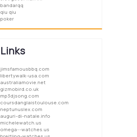
bandarqq
qiu qiu
poker
Links
jimsfamousbbq.com
libertywalk-usa.com
australiamovie.net
gizmobird.co.uk
mp3djsong.com
coursdanglaistoulouse.com
neptunuslex.com
auguri-di-natale.info
michelewatch.us
omega--watches.us
breitling-watches.us