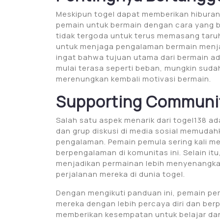
Meskipun togel dapat memberikan hiburan
pemain untuk bermain dengan cara yang 
tidak tergoda untuk terus memasang taru
untuk menjaga pengalaman bermain menjadi
ingat bahwa tujuan utama dari bermain a
mulai terasa seperti beban, mungkin suda
merenungkan kembali motivasi bermain.
Supporting Communi
Salah satu aspek menarik dari togel138 a
dan grup diskusi di media sosial memudah
pengalaman. Pemain pemula sering kali me
berpengalaman di komunitas ini. Selain it
menjadikan permainan lebih menyenangkan
perjalanan mereka di dunia togel.
Dengan mengikuti panduan ini, pemain pe
mereka dengan lebih percaya diri dan ber
memberikan kesempatan untuk belajar d