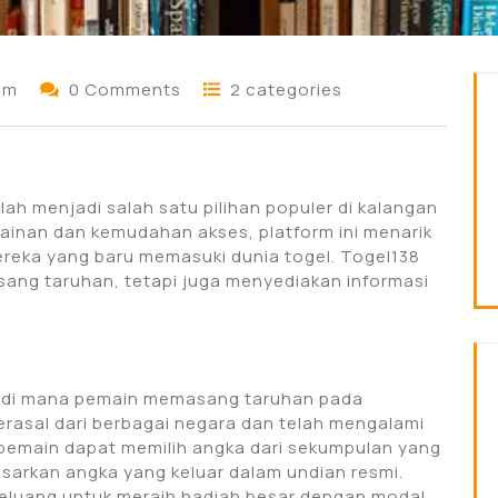
om
0 Comments
2 categories
ah menjadi salah satu pilihan populer di kalangan
mainan dan kemudahan akses, platform ini menarik
ereka yang baru memasuki dunia togel. Togel138
ang taruhan, tetapi juga menyediakan informasi
an di mana pemain memasang taruhan pada
erasal dari berbagai negara dan telah mengalami
pemain dapat memilih angka dari sekumpulan yang
sarkan angka yang keluar dalam undian resmi.
peluang untuk meraih hadiah besar dengan modal