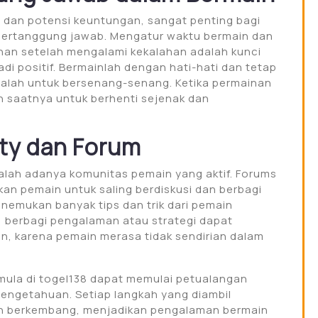
 dan potensi keuntungan, sangat penting bagi
bertanggung jawab. Mengatur waktu bermain dan
han setelah mengalami kekalahan adalah kunci
 positif. Bermainlah dengan hati-hati dan tetap
dalah untuk bersenang-senang. Ketika permainan
h saatnya untuk berhenti sejenak dan
ty dan Forum
dalah adanya komunitas pemain yang aktif. Forums
kan pemain untuk saling berdiskusi dan berbagi
nemukan banyak tips dan trik dari pemain
u, berbagi pengalaman atau strategi dapat
, karena pemain merasa tidak sendirian dalam
mula di togel138 dapat memulai petualangan
pengetahuan. Setiap langkah yang diambil
an berkembang, menjadikan pengalaman bermain