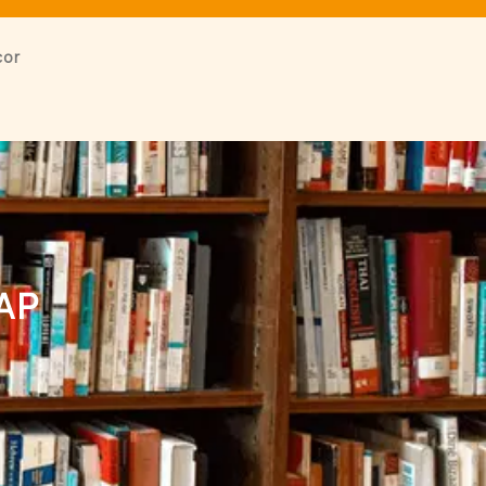
cor
AP