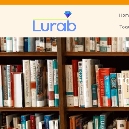
Skip
to
content
Hom
Toge
T