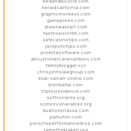
bedandbicycle.com
heraldcalifornia.com
graphicmonkeys.com
gamepixies.com
drawneastart.com
fasthokislot88.com
safecasinotips.com
jackpotchips.com
proelitesoftware.com
allcustomercarenumbers.com
familyblogger.xyz
chrisjohnslawgroup.com
klub-vulcan-online.com
breitkamp.com
tripleyresidence.com
softtorrents.org
somosvulnerables.org
duatloterrassa.com
pamufon.com
porscheperformancedrive.com
tamethekraken.org