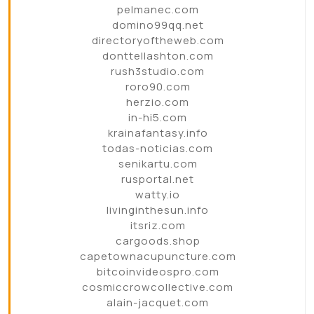
pelmanec.com
domino99qq.net
directoryoftheweb.com
donttellashton.com
rush3studio.com
roro90.com
herzio.com
in-hi5.com
krainafantasy.info
todas-noticias.com
senikartu.com
rusportal.net
watty.io
livinginthesun.info
itsriz.com
cargoods.shop
capetownacupuncture.com
bitcoinvideospro.com
cosmiccrowcollective.com
alain-jacquet.com