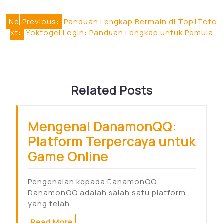
Post
Ne
Previous:
Panduan Lengkap Bermain di Top1Toto
xt:
Yoktogel Login: Panduan Lengkap untuk Pemula
navigation
Related Posts
Mengenal DanamonQQ:
Platform Terpercaya untuk
Game Online
Pengenalan kepada DanamonQQ
DanamonQQ adalah salah satu platform
yang telah…
Read More