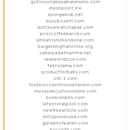
gotisouizakayabakeneko.com
meshpoint.me
spongebob.net
busyboxintl.com
auttayanratchapak.com
postcoffeebarva.com
elteatromilliondollar.com
burgerkingfranchise.org
vallarpadathamma.net
realworldsize.com
teknolama.com
productforbaby.com
orb-z.com
fosterscoachhousetavern.com
mesasdecultivoonline.com
boilersnbits.com
latestviralpost.com
newfreearticle.com
blitzpowerusa.com
gardenofeaten.com
hycys05.com