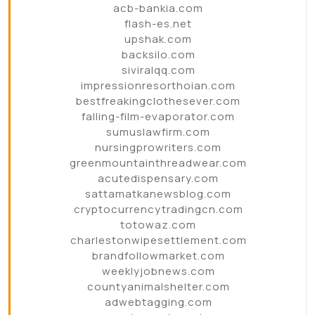
acb-bankia.com
flash-es.net
upshak.com
backsilo.com
siviralqq.com
impressionresorthoian.com
bestfreakingclothesever.com
falling-film-evaporator.com
sumuslawfirm.com
nursingprowriters.com
greenmountainthreadwear.com
acutedispensary.com
sattamatkanewsblog.com
cryptocurrencytradingcn.com
totowaz.com
charlestonwipesettlement.com
brandfollowmarket.com
weeklyjobnews.com
countyanimalshelter.com
adwebtagging.com