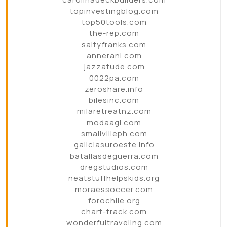
topinvestingblog.com
top50tools.com
the-rep.com
saltyfranks.com
annerani.com
jazzatude.com
0022pa.com
zeroshare.info
bilesinc.com
milaretreatnz.com
modaagi.com
smallvilleph.com
galiciasuroeste.info
batallasdeguerra.com
dregstudios.com
neatstuffhelpskids.org
moraessoccer.com
forochile.org
chart-track.com
wonderfultraveling.com