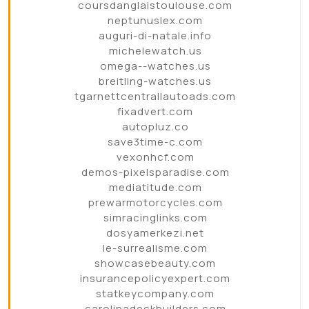
coursdanglaistoulouse.com
neptunuslex.com
auguri-di-natale.info
michelewatch.us
omega--watches.us
breitling-watches.us
tgarnettcentrallautoads.com
fixadvert.com
autopluz.co
save3time-c.com
vexonhcf.com
demos-pixelsparadise.com
mediatitude.com
prewarmotorcycles.com
simracinglinks.com
dosyamerkezi.net
le-surrealisme.com
showcasebeauty.com
insurancepolicyexpert.com
statkeycompany.com
carolinadeckbuilders.com