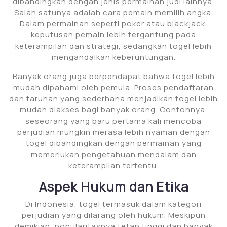
dibandingkan dengan jenis permainan judi lainnya.
Salah satunya adalah cara pemain memilih angka.
Dalam permainan seperti poker atau blackjack,
keputusan pemain lebih tergantung pada
keterampilan dan strategi, sedangkan togel lebih
mengandalkan keberuntungan.
Banyak orang juga berpendapat bahwa togel lebih
mudah dipahami oleh pemula. Proses pendaftaran
dan taruhan yang sederhana menjadikan togel lebih
mudah diakses bagi banyak orang. Contohnya,
seseorang yang baru pertama kali mencoba
perjudian mungkin merasa lebih nyaman dengan
togel dibandingkan dengan permainan yang
memerlukan pengetahuan mendalam dan
keterampilan tertentu.
Aspek Hukum dan Etika
Di Indonesia, togel termasuk dalam kategori
perjudian yang dilarang oleh hukum. Meskipun
demikian, popularitasnya tetap tinggi dan banyak