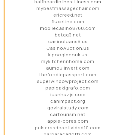
halfheardinthestillness.com
mybestmassagechair.com
ericreed.net
fluxetine.com
mobilecasino8760.com
betqq3.net
casinoloans5.us
CasinoAuction.us
kipooglecouk.us
mykitchennhome.com
aumoulinvert.com
thefoodiepassport.com
superwindowproject.com
papibakigrafo.com
icanhazjs.com
canimpact.org
goviralstudy.com
cartourism.net
apple-cores.com
pulserasdeactividad10.com
barbaracarlotti.com