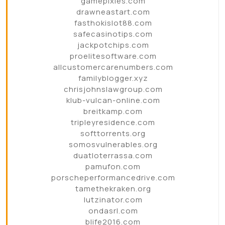
gamepixies.com
drawneastart.com
fasthokislot88.com
safecasinotips.com
jackpotchips.com
proelitesoftware.com
allcustomercarenumbers.com
familyblogger.xyz
chrisjohnslawgroup.com
klub-vulcan-online.com
breitkamp.com
tripleyresidence.com
softtorrents.org
somosvulnerables.org
duatloterrassa.com
pamufon.com
porscheperformancedrive.com
tamethekraken.org
lutzinator.com
ondasrl.com
blife2016.com