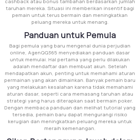
cashback atau bonus tambahan berdasarkan jumlah
taruhan mereka. Situasi ini memberikan insentif bagi
pemain untuk terus bermain dan meningkatkan
peluang mereka untuk menang.
Panduan untuk Pemula
Bagi pemula yang baru mengenal dunia perjudian
online, AgenQQ365 menyediakan panduan dasar
untuk memulai. Hal pertama yang perlu dilakukan
adalah mendaftar dan membuat akun. Setelah
mendapatkan akun, penting untuk memahami aturan
permainan yang akan dimainkan. Banyak pemain baru
yang melakukan kesalahan karena tidak memahami
aturan dasar, seperti cara memasang taruhan atau
strategi yang harus diterapkan saat bermain poker.
Dengan membaca panduan dan melihat tutorial yang
tersedia, pemain baru dapat mengurangi risiko
kerugian dan meningkatkan peluang mereka untuk
meraih kemenangan.