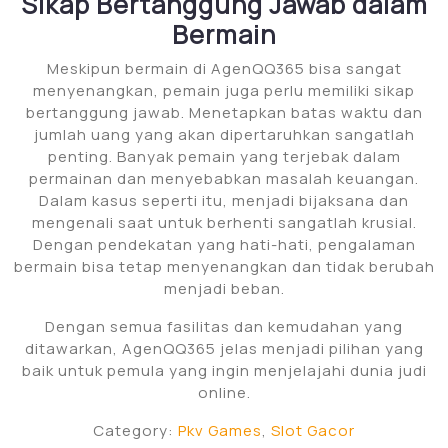
Sikap Bertanggung Jawab dalam
Bermain
Meskipun bermain di AgenQQ365 bisa sangat
menyenangkan, pemain juga perlu memiliki sikap
bertanggung jawab. Menetapkan batas waktu dan
jumlah uang yang akan dipertaruhkan sangatlah
penting. Banyak pemain yang terjebak dalam
permainan dan menyebabkan masalah keuangan.
Dalam kasus seperti itu, menjadi bijaksana dan
mengenali saat untuk berhenti sangatlah krusial.
Dengan pendekatan yang hati-hati, pengalaman
bermain bisa tetap menyenangkan dan tidak berubah
menjadi beban.
Dengan semua fasilitas dan kemudahan yang
ditawarkan, AgenQQ365 jelas menjadi pilihan yang
baik untuk pemula yang ingin menjelajahi dunia judi
online.
Category:
Pkv Games
,
Slot Gacor