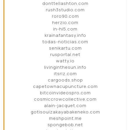
donttellashton.com
rush3studio.com
roro90.com
herzio.com
in-hi5.com
krainafantasy.info
todas-noticias.com
senikartu.com
rusportal.net
watty.io
livinginthesun.info
itsriz.com
cargoods.shop
capetownacupuncture.com
bitcoinvideospro.com
cosmiccrowcollective.com
alain-jacquet.com
gotisouizakayabakeneko.com
meshpoint.me
spongebob.net