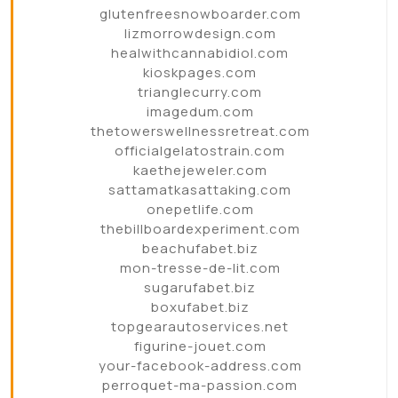
glutenfreesnowboarder.com
lizmorrowdesign.com
healwithcannabidiol.com
kioskpages.com
trianglecurry.com
imagedum.com
thetowerswellnessretreat.com
officialgelatostrain.com
kaethejeweler.com
sattamatkasattaking.com
onepetlife.com
thebillboardexperiment.com
beachufabet.biz
mon-tresse-de-lit.com
sugarufabet.biz
boxufabet.biz
topgearautoservices.net
figurine-jouet.com
your-facebook-address.com
perroquet-ma-passion.com