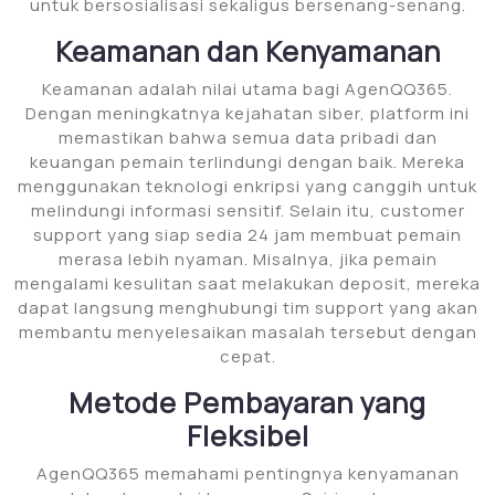
untuk bersosialisasi sekaligus bersenang-senang.
Keamanan dan Kenyamanan
Keamanan adalah nilai utama bagi AgenQQ365.
Dengan meningkatnya kejahatan siber, platform ini
memastikan bahwa semua data pribadi dan
keuangan pemain terlindungi dengan baik. Mereka
menggunakan teknologi enkripsi yang canggih untuk
melindungi informasi sensitif. Selain itu, customer
support yang siap sedia 24 jam membuat pemain
merasa lebih nyaman. Misalnya, jika pemain
mengalami kesulitan saat melakukan deposit, mereka
dapat langsung menghubungi tim support yang akan
membantu menyelesaikan masalah tersebut dengan
cepat.
Metode Pembayaran yang
Fleksibel
AgenQQ365 memahami pentingnya kenyamanan