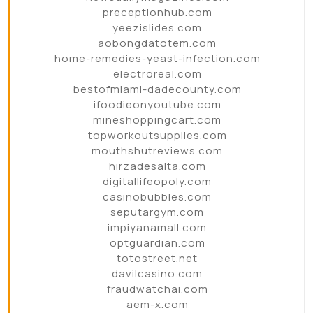
preceptionhub.com
yeezislides.com
aobongdatotem.com
home-remedies-yeast-infection.com
electroreal.com
bestofmiami-dadecounty.com
ifoodieonyoutube.com
mineshoppingcart.com
topworkoutsupplies.com
mouthshutreviews.com
hirzadesalta.com
digitallifeopoly.com
casinobubbles.com
seputargym.com
impiyanamall.com
optguardian.com
totostreet.net
davilcasino.com
fraudwatchai.com
aem-x.com