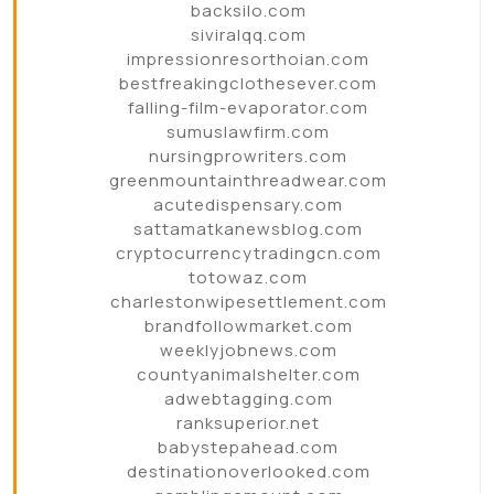
backsilo.com
siviralqq.com
impressionresorthoian.com
bestfreakingclothesever.com
falling-film-evaporator.com
sumuslawfirm.com
nursingprowriters.com
greenmountainthreadwear.com
acutedispensary.com
sattamatkanewsblog.com
cryptocurrencytradingcn.com
totowaz.com
charlestonwipesettlement.com
brandfollowmarket.com
weeklyjobnews.com
countyanimalshelter.com
adwebtagging.com
ranksuperior.net
babystepahead.com
destinationoverlooked.com