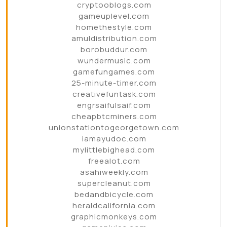
cryptooblogs.com
gameuplevel.com
homethestyle.com
amuldistribution.com
borobuddur.com
wundermusic.com
gamefungames.com
25-minute-timer.com
creativefuntask.com
engrsaifulsaif.com
cheapbtcminers.com
unionstationtogeorgetown.com
iamayudoc.com
mylittlebighead.com
freealot.com
asahiweekly.com
supercleanut.com
bedandbicycle.com
heraldcalifornia.com
graphicmonkeys.com