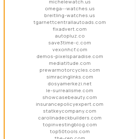
michelewatch.us
omega--watches.us
breitling-watches.us
tgarnettcentrallautoads.com
fixadvert.com
autopluz.co
save3time-c.com
vexonhcf.com
demos-pixelsparadise.com
mediatitude.com
prewarmotorcycles.com
simracinglinks.com
dosyamerkezi.net
le-surrealisme.com
showcasebeauty.com
insurancepolicyexpert.com
statkeycompany.com
carolinadeckbuilders.com
topinvestingblog.com
top50tools.com
the-rep.com