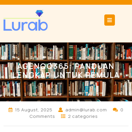
Skip
to
content
Ope
But
AGENQQ365: PANDUAN
LENGKAP UNTUK PEMULA
15 August, 2025
admin@lurab.com
0
Comments
2 categories