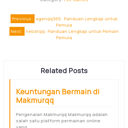
Post
Previous:
agenqq365: Panduan Lengkap untuk
Pemula
navigation
Next:
hebatqq: Panduan Lengkap untuk Pemain
Pemula
Related Posts
Keuntungan Bermain di
Makmurqq
Pengenalan Makmurqq Makmurqq adalah
salah satu platform permainan online
yang…