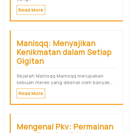
Read More
Manisqq: Menyajikan
Kenikmatan dalam Setiap
Gigitan
Sejarah Manisqq Manisqq merupakan
sebuah merek yang dikenal oleh banyak…
Read More
Mengenal Pkv: Permainan