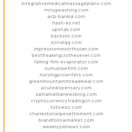
integrativemedicalmassageplano.com
mrrugwashing.com
acb-bankia.com
flash-es.net
upshak.com
backsilo.com
siviralqq.com
impressionresorthoian.com
bestfreakingclothesever.com
falling-film-evaporator.com
sumuslawfirm.com
nursingprowriters.com
greenmountainthreadwear.com
acutedispensary.com
sattamatkanewsblog.com
cryptocurrencytradingcn.com
totowaz.com
charlestonwipesettlement.com
brandfollowmarket.com
weeklyjobnews.com