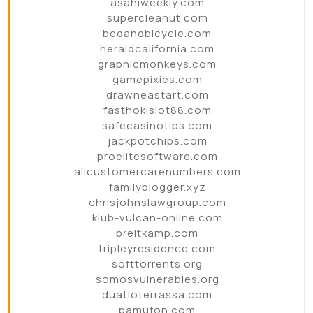
asahiweekly.com
supercleanut.com
bedandbicycle.com
heraldcalifornia.com
graphicmonkeys.com
gamepixies.com
drawneastart.com
fasthokislot88.com
safecasinotips.com
jackpotchips.com
proelitesoftware.com
allcustomercarenumbers.com
familyblogger.xyz
chrisjohnslawgroup.com
klub-vulcan-online.com
breitkamp.com
tripleyresidence.com
softtorrents.org
somosvulnerables.org
duatloterrassa.com
pamufon.com