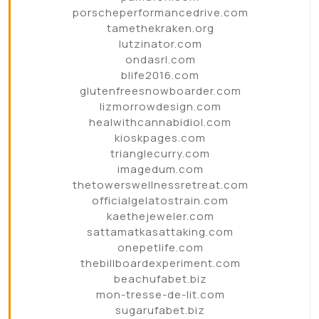
porscheperformancedrive.com
tamethekraken.org
lutzinator.com
ondasrl.com
blife2016.com
glutenfreesnowboarder.com
lizmorrowdesign.com
healwithcannabidiol.com
kioskpages.com
trianglecurry.com
imagedum.com
thetowerswellnessretreat.com
officialgelatostrain.com
kaethejeweler.com
sattamatkasattaking.com
onepetlife.com
thebillboardexperiment.com
beachufabet.biz
mon-tresse-de-lit.com
sugarufabet.biz