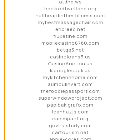
atdhe.ws
heckrodtwetland.org
halfheardinthestillness.com
mybestmassagechair.com
ericreed.net
fluxetine.com
mobilecasino8760.com
betqq3.net
casinoloans5.us
CasinoAuction.us
kipooglecouk.us
mykitchennhome.com
aumoulinvert.com
thefoodiepassport.com
superwindowproject.com
papibakigrafo.com
icanhazjs.com
canimpact.org
goviralstudy.com
cartourism.net
apple-cores.com