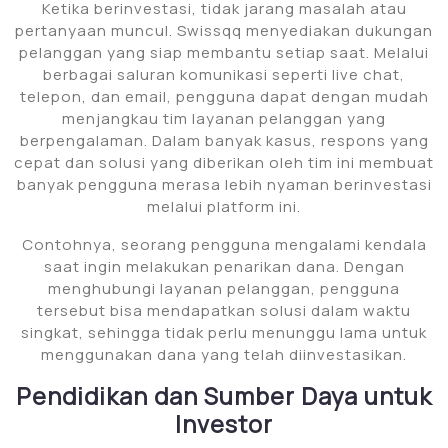
Ketika berinvestasi, tidak jarang masalah atau
pertanyaan muncul. Swissqq menyediakan dukungan
pelanggan yang siap membantu setiap saat. Melalui
berbagai saluran komunikasi seperti live chat,
telepon, dan email, pengguna dapat dengan mudah
menjangkau tim layanan pelanggan yang
berpengalaman. Dalam banyak kasus, respons yang
cepat dan solusi yang diberikan oleh tim ini membuat
banyak pengguna merasa lebih nyaman berinvestasi
melalui platform ini.
Contohnya, seorang pengguna mengalami kendala
saat ingin melakukan penarikan dana. Dengan
menghubungi layanan pelanggan, pengguna
tersebut bisa mendapatkan solusi dalam waktu
singkat, sehingga tidak perlu menunggu lama untuk
menggunakan dana yang telah diinvestasikan.
Pendidikan dan Sumber Daya untuk
Investor