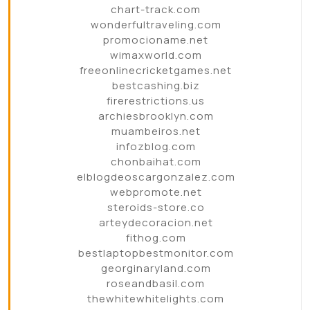
chart-track.com
wonderfultraveling.com
promocioname.net
wimaxworld.com
freeonlinecricketgames.net
bestcashing.biz
firerestrictions.us
archiesbrooklyn.com
muambeiros.net
infozblog.com
chonbaihat.com
elblogdeoscargonzalez.com
webpromote.net
steroids-store.co
arteydecoracion.net
fithog.com
bestlaptopbestmonitor.com
georginaryland.com
roseandbasil.com
thewhitewhitelights.com