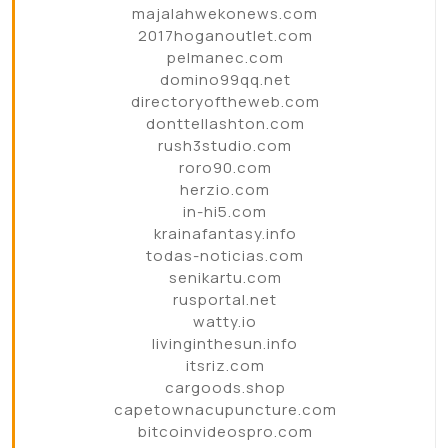
majalahwekonews.com
2017hoganoutlet.com
pelmanec.com
domino99qq.net
directoryoftheweb.com
donttellashton.com
rush3studio.com
roro90.com
herzio.com
in-hi5.com
krainafantasy.info
todas-noticias.com
senikartu.com
rusportal.net
watty.io
livinginthesun.info
itsriz.com
cargoods.shop
capetownacupuncture.com
bitcoinvideospro.com