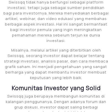
Swissqq tidak hanya berfungsi sebagai platform
investasi, tetapi juga sebagai sumber pendidikan
bagi para investornya. Mereka menyediakan berbagai
artikel, webinar, dan video edukasi yang membahas
berbagai aspek investasi. Hal ini sangat bermanfaat
bagi investor pemula yang ingin meningkatkan
pemahaman mereka sebelum terjun ke dunia
investasi.
Misalnya, melalui artikel yang diterbitkan oleh
Swissqq, seorang investor dapat belajar tentang
strategi investasi, analisis pasar, dan cara membaca
grafik saham. Ini menjadi pengetahuan yang sangat
berharga yang dapat membantu investor membuat
keputusan yang lebih baik.
Komunitas Investor yang Solid
Swissqq juga berupaya membangun komunitas di
kalangan penggunanya. Dengan adanya forum dan
grup diskusi, investor dapat saling berbagi