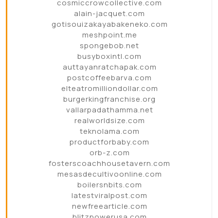
cosmiccrowcollective.com
alain-jacquet.com
gotisouizakayabakeneko.com
meshpoint.me
spongebob.net
busyboxintl.com
auttayanratchapak.com
postcoffeebarva.com
elteatromilliondollar.com
burgerkingfranchise.org
vallarpadathamma.net
realworldsize.com
teknolama.com
productforbaby.com
orb-z.com
fosterscoachhousetavern.com
mesasdecultivoonline.com
boilersnbits.com
latestviralpost.com
newfreearticle.com
blitzpowerusa.com