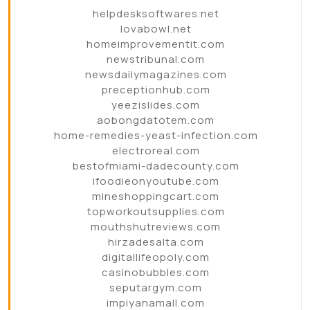
helpdesksoftwares.net
lovabowl.net
homeimprovementit.com
newstribunal.com
newsdailymagazines.com
preceptionhub.com
yeezislides.com
aobongdatotem.com
home-remedies-yeast-infection.com
electroreal.com
bestofmiami-dadecounty.com
ifoodieonyoutube.com
mineshoppingcart.com
topworkoutsupplies.com
mouthshutreviews.com
hirzadesalta.com
digitallifeopoly.com
casinobubbles.com
seputargym.com
impiyanamall.com