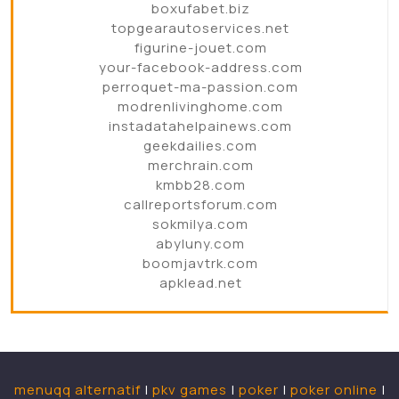
boxufabet.biz
topgearautoservices.net
figurine-jouet.com
your-facebook-address.com
perroquet-ma-passion.com
modrenlivinghome.com
instadatahelpainews.com
geekdailies.com
merchrain.com
kmbb28.com
callreportsforum.com
sokmilya.com
abyluny.com
boomjavtrk.com
apklead.net
menuqq alternatif
|
pkv games
|
poker
|
poker online
|