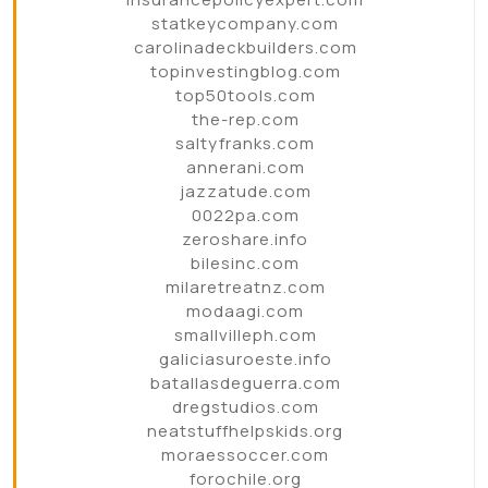
statkeycompany.com
carolinadeckbuilders.com
topinvestingblog.com
top50tools.com
the-rep.com
saltyfranks.com
annerani.com
jazzatude.com
0022pa.com
zeroshare.info
bilesinc.com
milaretreatnz.com
modaagi.com
smallvilleph.com
galiciasuroeste.info
batallasdeguerra.com
dregstudios.com
neatstuffhelpskids.org
moraessoccer.com
forochile.org