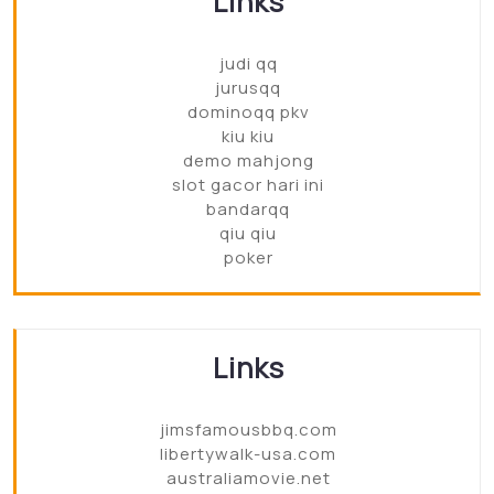
Links
judi qq
jurusqq
dominoqq pkv
kiu kiu
demo mahjong
slot gacor hari ini
bandarqq
qiu qiu
poker
Links
jimsfamousbbq.com
libertywalk-usa.com
australiamovie.net