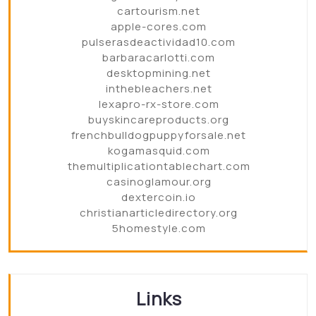
cartourism.net
apple-cores.com
pulserasdeactividad10.com
barbaracarlotti.com
desktopmining.net
inthebleachers.net
lexapro-rx-store.com
buyskincareproducts.org
frenchbulldogpuppyforsale.net
kogamasquid.com
themultiplicationtablechart.com
casinoglamour.org
dextercoin.io
christianarticledirectory.org
5homestyle.com
Links