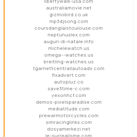
libertywalk-usa.com
australiamovie.net
gizmobird.co.uk
mp3djsong.com
coursdanglaistoulouse.com
neptunuslex.com
auguri-di-natale.info
michelewatch.us
omega--watches.us
breitling-watches.us
tgarnettcentrallautoads.com
fixadvert.com
autopluz.co
save3time-c.com
vexonhcf.com
demos-pixelsparadise.com
mediatitude.com
prewarmotorcycles.com
simracinglinks.com
dosyamerkezi.net
le-surrealisme.com