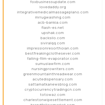
foxbusinessupdate.com
lovedaddy.org
integrativemedicalmassageplano.com
mrrugwashing.com
acb-bankia.com
flash-es.net
upshak.com
backsilo.com
siviralqq.com
impressionresorthoian.com
bestfreakingclothesever.com
falling-film-evaporator.com
sumuslawfirm.com
nursingprowriters.com
greenmountainthreadwear.com
acutedispensary.com
sattamatkanewsblog.com
cryptocurrencytradingcn.com
totowaz.com
charlestonwipesettlement.com
brandfollowmarket.com