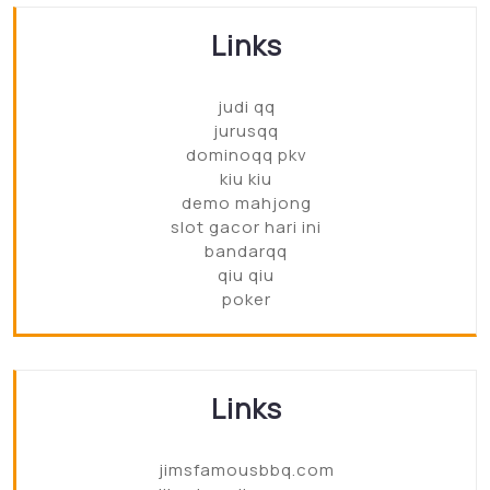
Links
judi qq
jurusqq
dominoqq pkv
kiu kiu
demo mahjong
slot gacor hari ini
bandarqq
qiu qiu
poker
Links
jimsfamousbbq.com