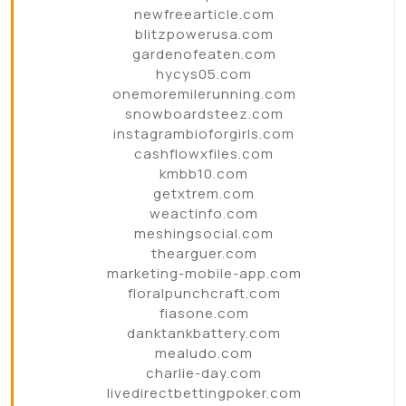
newfreearticle.com
blitzpowerusa.com
gardenofeaten.com
hycys05.com
onemoremilerunning.com
snowboardsteez.com
instagrambioforgirls.com
cashflowxfiles.com
kmbb10.com
getxtrem.com
weactinfo.com
meshingsocial.com
thearguer.com
marketing-mobile-app.com
floralpunchcraft.com
fiasone.com
danktankbattery.com
mealudo.com
charlie-day.com
livedirectbettingpoker.com