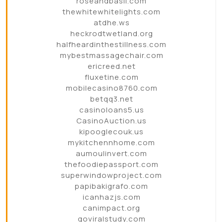
roseandbasil.com
thewhitewhitelights.com
atdhe.ws
heckrodtwetland.org
halfheardinthestillness.com
mybestmassagechair.com
ericreed.net
fluxetine.com
mobilecasino8760.com
betqq3.net
casinoloans5.us
CasinoAuction.us
kipooglecouk.us
mykitchennhome.com
aumoulinvert.com
thefoodiepassport.com
superwindowproject.com
papibakigrafo.com
icanhazjs.com
canimpact.org
goviralstudy.com