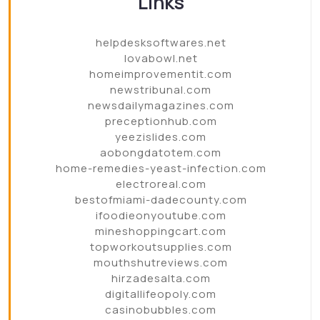
Links
helpdesksoftwares.net
lovabowl.net
homeimprovementit.com
newstribunal.com
newsdailymagazines.com
preceptionhub.com
yeezislides.com
aobongdatotem.com
home-remedies-yeast-infection.com
electroreal.com
bestofmiami-dadecounty.com
ifoodieonyoutube.com
mineshoppingcart.com
topworkoutsupplies.com
mouthshutreviews.com
hirzadesalta.com
digitallifeopoly.com
casinobubbles.com