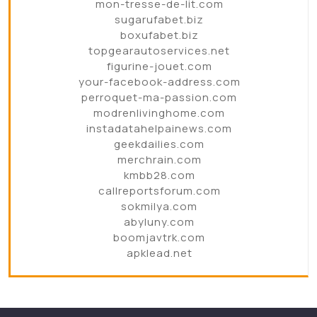
mon-tresse-de-lit.com
sugarufabet.biz
boxufabet.biz
topgearautoservices.net
figurine-jouet.com
your-facebook-address.com
perroquet-ma-passion.com
modrenlivinghome.com
instadatahelpainews.com
geekdailies.com
merchrain.com
kmbb28.com
callreportsforum.com
sokmilya.com
abyluny.com
boomjavtrk.com
apklead.net