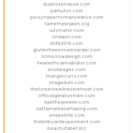
duatloterrassa.com
pamufon.com
porscheperformancedrive.com
tamethekraken.org
lutzinator.com
ondasrl.com
blife2016.com
glutenfreesnowboarder.com
lizmorrowdesign.com
healwithcannabidiol.com
kioskpages.com
trianglecurry.com
imagedum.com
thetowerswellnessretreat.com
officialgelatostrain.com
kaethejeweler.com
sattamatkasattaking.com
onepetlife.com
thebillboardexperiment.com
beachufabet.biz