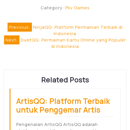
Category:
Pkv Games
Post
Previous:
NinjaQQ: Platform Permainan Terbaik di
Indonesia
navigation
Next:
DuetQQ: Permainan Kartu Online yang Populer
di Indonesia
Related Posts
ArtisQQ: Platform Terbaik
untuk Penggemar Artis
Pengenalan ArtisQQ ArtisQQ adalah