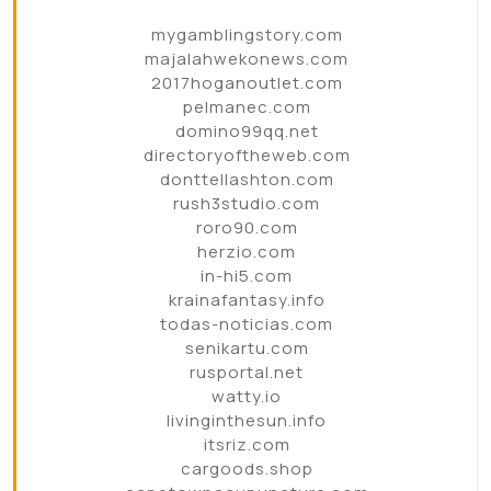
mygamblingstory.com
majalahwekonews.com
2017hoganoutlet.com
pelmanec.com
domino99qq.net
directoryoftheweb.com
donttellashton.com
rush3studio.com
roro90.com
herzio.com
in-hi5.com
krainafantasy.info
todas-noticias.com
senikartu.com
rusportal.net
watty.io
livinginthesun.info
itsriz.com
cargoods.shop