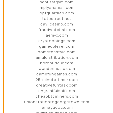
seputargym.com
impiyanamall.com
optguardian.com
totostreet.net
davilcasino.com
fraudwatchai.com
aem-x.com
cryptooblogs.com
gameuplevel.com
homethestyle.com
amuldistribution.com
borobuddur.com
wundermusic.com
gamefungames.com
25-minute-timer.com
creativefuntask.com
engrsaifulsaif.com
cheapbtcminers.com
unionstationtogeorgetown.com
iamayudoc.com
mylittlebighead.com