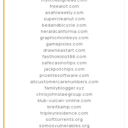
freealot.com
asahiweekly.com
supercleanut.com
bedandbicycle.com
heraldcalifornia.com
graphicmonkeys.com
gamepixies.com
drawneastart.com
fasthokislot88.com
safecasinotips.com
jackpotchips.com
proelitesoftware.com
allcustomercarenumbers.com
familyblogger.xyz
chrisjohnslawgroup.com
klub-vulcan-online.com
breitkamp.com
tripleyresidence.com
softtorrents.org
somosvulnerables.org