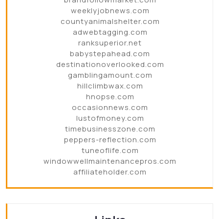
weeklyjobnews.com
countyanimalshelter.com
adwebtagging.com
ranksuperior.net
babystepahead.com
destinationoverlooked.com
gamblingamount.com
hillclimbwax.com
hnopse.com
occasionnews.com
lustofmoney.com
timebusinesszone.com
peppers-reflection.com
tuneoflife.com
windowwellmaintenancepros.com
affiliateholder.com