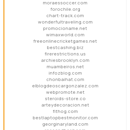
moraessoccer.com
forochile.org
chart-track.com
wonderfultraveling.com
promocioname.net
wimaxworld.com
freeonlinecricketgames.net
bestcashing.biz
firerestrictions.us
archiesbrooklyn.com
muambeiros.net
infozblog.com
chonbaihat.com
elblogdeoscargonzalez.com
webpromote.net
steroids-store.co
arteydecoracion.net
fithog.com
bestlaptopbestmonitor.com
georginaryland.com