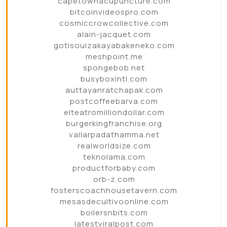
capetownacupuncture.com
bitcoinvideospro.com
cosmiccrowcollective.com
alain-jacquet.com
gotisouizakayabakeneko.com
meshpoint.me
spongebob.net
busyboxintl.com
auttayanratchapak.com
postcoffeebarva.com
elteatromilliondollar.com
burgerkingfranchise.org
vallarpadathamma.net
realworldsize.com
teknolama.com
productforbaby.com
orb-z.com
fosterscoachhousetavern.com
mesasdecultivoonline.com
boilersnbits.com
latestviralpost.com