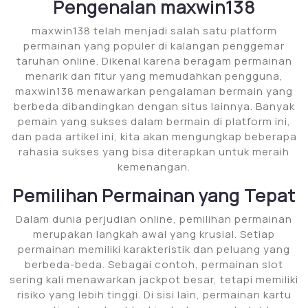
Pengenalan maxwin138
maxwin138 telah menjadi salah satu platform
permainan yang populer di kalangan penggemar
taruhan online. Dikenal karena beragam permainan
menarik dan fitur yang memudahkan pengguna,
maxwin138 menawarkan pengalaman bermain yang
berbeda dibandingkan dengan situs lainnya. Banyak
pemain yang sukses dalam bermain di platform ini,
dan pada artikel ini, kita akan mengungkap beberapa
rahasia sukses yang bisa diterapkan untuk meraih
kemenangan.
Pemilihan Permainan yang Tepat
Dalam dunia perjudian online, pemilihan permainan
merupakan langkah awal yang krusial. Setiap
permainan memiliki karakteristik dan peluang yang
berbeda-beda. Sebagai contoh, permainan slot
sering kali menawarkan jackpot besar, tetapi memiliki
risiko yang lebih tinggi. Di sisi lain, permainan kartu