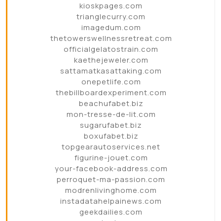
kioskpages.com
trianglecurry.com
imagedum.com
thetowerswellnessretreat.com
officialgelatostrain.com
kaethejeweler.com
sattamatkasattaking.com
onepetlife.com
thebillboardexperiment.com
beachufabet.biz
mon-tresse-de-lit.com
sugarufabet.biz
boxufabet.biz
topgearautoservices.net
figurine-jouet.com
your-facebook-address.com
perroquet-ma-passion.com
modrenlivinghome.com
instadatahelpainews.com
geekdailies.com