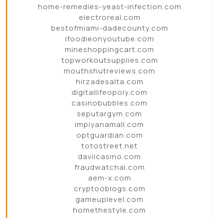
home-remedies-yeast-infection.com
electroreal.com
bestofmiami-dadecounty.com
ifoodieonyoutube.com
mineshoppingcart.com
topworkoutsupplies.com
mouthshutreviews.com
hirzadesalta.com
digitallifeopoly.com
casinobubbles.com
seputargym.com
impiyanamall.com
optguardian.com
totostreet.net
davilcasino.com
fraudwatchai.com
aem-x.com
cryptooblogs.com
gameuplevel.com
homethestyle.com