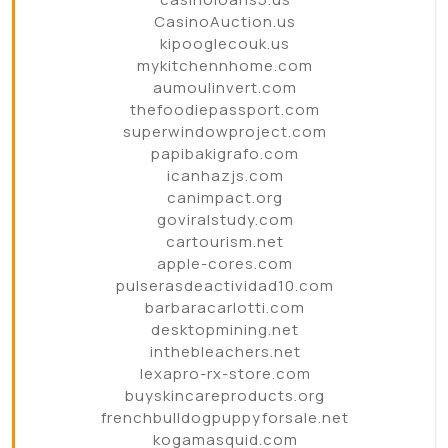
CasinoAuction.us
kipooglecouk.us
mykitchennhome.com
aumoulinvert.com
thefoodiepassport.com
superwindowproject.com
papibakigrafo.com
icanhazjs.com
canimpact.org
goviralstudy.com
cartourism.net
apple-cores.com
pulserasdeactividad10.com
barbaracarlotti.com
desktopmining.net
inthebleachers.net
lexapro-rx-store.com
buyskincareproducts.org
frenchbulldogpuppyforsale.net
kogamasquid.com