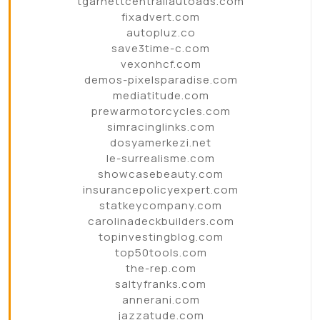
tgarnettcentrallautoads.com
fixadvert.com
autopluz.co
save3time-c.com
vexonhcf.com
demos-pixelsparadise.com
mediatitude.com
prewarmotorcycles.com
simracinglinks.com
dosyamerkezi.net
le-surrealisme.com
showcasebeauty.com
insurancepolicyexpert.com
statkeycompany.com
carolinadeckbuilders.com
topinvestingblog.com
top50tools.com
the-rep.com
saltyfranks.com
annerani.com
jazzatude.com