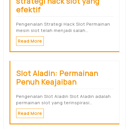
strategi hack slot yang
efektif
Pengenalan Strategi Hack Slot Permainan
mesin slot telah menjadi salah…
Read More
Slot Aladin: Permainan
Penuh Keajaiban
Pengenalan Slot Aladin Slot Aladin adalah
permainan slot yang terinspirasi…
Read More