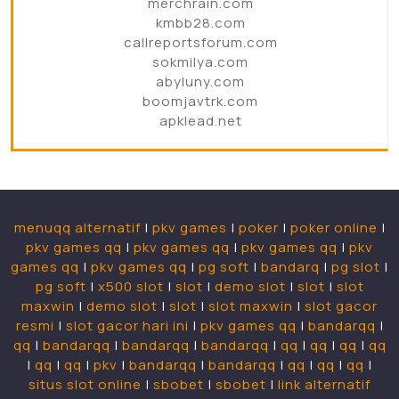
merchrain.com
kmbb28.com
callreportsforum.com
sokmilya.com
abyluny.com
boomjavtrk.com
apklead.net
menuqq alternatif
|
pkv games
|
poker
|
poker online
|
pkv games qq
|
pkv games qq
|
pkv games qq
|
pkv
games qq
|
pkv games qq
|
pg soft
|
bandarq
|
pg slot
|
pg soft
|
x500 slot
|
slot
|
demo slot
|
slot
|
slot
maxwin
|
demo slot
|
slot
|
slot maxwin
|
slot gacor
resmi
|
slot gacor hari ini
|
pkv games qq
|
bandarqq
|
qq
|
bandarqq
|
bandarqq
|
bandarqq
|
qq
|
qq
|
qq
|
qq
|
qq
|
qq
|
pkv
|
bandarqq
|
bandarqq
|
qq
|
qq
|
qq
|
situs slot online
|
sbobet
|
sbobet
|
link alternatif