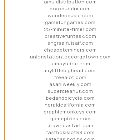
amuldistribution.com
borobuddur.com
wundermusic.com
gamefungames.com
25-minute-timer.com
creativefuntask.com
engrsaifulsaif.com
cheapbtcminers.com
unionstationtogeorgetown.com
iamayudoc.com
mylittlebighead.com
freealot.com
asahiweekly.com
supercleanut.com
bedandbicycle.com
heraldcalifornia.com
graphicmonkeys.com
gamepixies.com
drawneastart.com
fasthokislot88.com
safecasinotips.com