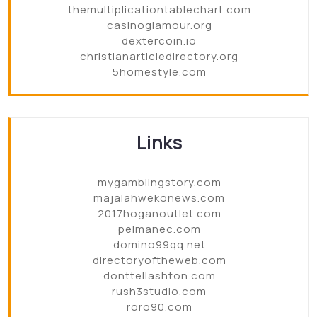
themultiplicationtablechart.com
casinoglamour.org
dextercoin.io
christianarticledirectory.org
5homestyle.com
Links
mygamblingstory.com
majalahwekonews.com
2017hoganoutlet.com
pelmanec.com
domino99qq.net
directoryoftheweb.com
donttellashton.com
rush3studio.com
roro90.com