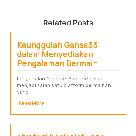
Related Posts
Keunggulan Ganas33
dalam Menyediakan
Pengalaman Bermain
Pengenalan Ganas33 Ganas33 telah
menjadi salah satu platform permainan
yang…
Read More