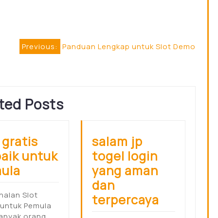
Previous:
Panduan Lengkap untuk Slot Demo
ted Posts
 gratis
salam jp
baik untuk
togel login
ula
yang aman
dan
nalan Slot
terpercaya
 untuk Pemula
anyak orang,