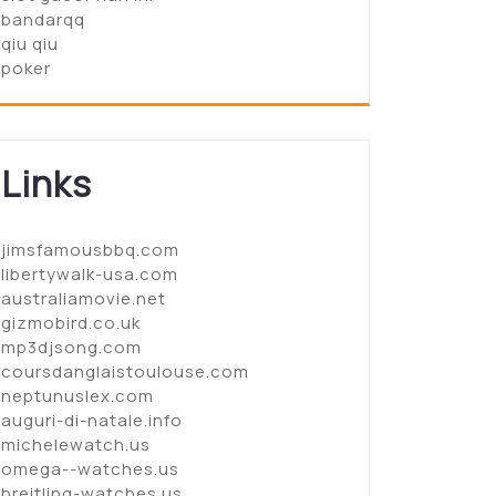
bandarqq
qiu qiu
poker
Links
jimsfamousbbq.com
libertywalk-usa.com
australiamovie.net
gizmobird.co.uk
mp3djsong.com
coursdanglaistoulouse.com
neptunuslex.com
auguri-di-natale.info
michelewatch.us
omega--watches.us
breitling-watches.us