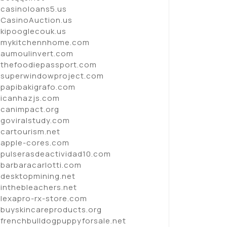
casinoloans5.us
CasinoAuction.us
kipooglecouk.us
mykitchennhome.com
aumoulinvert.com
thefoodiepassport.com
superwindowproject.com
papibakigrafo.com
icanhazjs.com
canimpact.org
goviralstudy.com
cartourism.net
apple-cores.com
pulserasdeactividad10.com
barbaracarlotti.com
desktopmining.net
inthebleachers.net
lexapro-rx-store.com
buyskincareproducts.org
frenchbulldogpuppyforsale.net