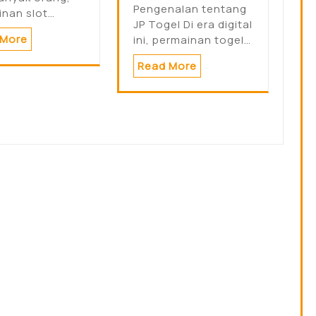
Pengenalan tentang
inan slot…
JP Togel Di era digital
 More
ini, permainan togel…
Read More