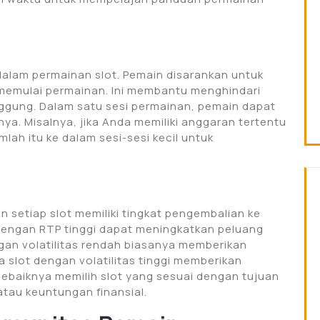
.
dalam permainan slot. Pemain disarankan untuk
emulai permainan. Ini membantu menghindari
anggung. Dalam satu sesi permainan, pemain dapat
a. Misalnya, jika Anda memiliki anggaran tertentu
lah itu ke dalam sesi-sesi kecil untuk
n setiap slot memiliki tingkat pengembalian ke
 dengan RTP tinggi dapat meningkatkan peluang
an volatilitas rendah biasanya memberikan
 slot dengan volatilitas tinggi memberikan
ebaiknya memilih slot yang sesuai dengan tujuan
atau keuntungan finansial.